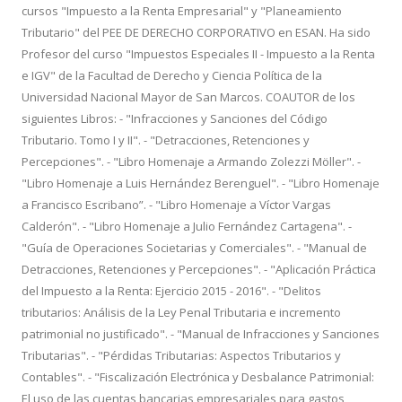
cursos "Impuesto a la Renta Empresarial" y "Planeamiento
Tributario" del PEE DE DERECHO CORPORATIVO en ESAN. Ha sido
Profesor del curso "Impuestos Especiales II - Impuesto a la Renta
e IGV" de la Facultad de Derecho y Ciencia Política de la
Universidad Nacional Mayor de San Marcos. COAUTOR de los
siguientes Libros: - "Infracciones y Sanciones del Código
Tributario. Tomo I y II". - "Detracciones, Retenciones y
Percepciones". - "Libro Homenaje a Armando Zolezzi Möller". -
"Libro Homenaje a Luis Hernández Berenguel". - "Libro Homenaje
a Francisco Escribano”. - "Libro Homenaje a Víctor Vargas
Calderón". - "Libro Homenaje a Julio Fernández Cartagena". -
"Guía de Operaciones Societarias y Comerciales". - "Manual de
Detracciones, Retenciones y Percepciones". - "Aplicación Práctica
del Impuesto a la Renta: Ejercicio 2015 - 2016". - "Delitos
tributarios: Análisis de la Ley Penal Tributaria e incremento
patrimonial no justificado". - "Manual de Infracciones y Sanciones
Tributarias". - "Pérdidas Tributarias: Aspectos Tributarios y
Contables". - "Fiscalización Electrónica y Desbalance Patrimonial:
El uso de las cuentas bancarias empresariales para gastos