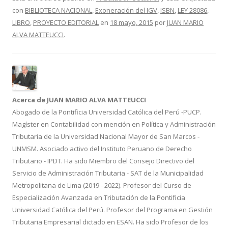
e
itt
m
con
BIBLIOTECA NACIONAL
,
Exoneración del IGV
,
ISBN
,
LEY 28086
,
b
er
p
LIBRO
,
PROYECTO EDITORIAL
en
18 mayo, 2015
por
JUAN MARIO
o
ar
ALVA MATTEUCCI
.
o
ti
k
r
Acerca de JUAN MARIO ALVA MATTEUCCI
Abogado de la Pontificia Universidad Católica del Perú -PUCP.
Magíster en Contabilidad con mención en Política y Administración
Tributaria de la Universidad Nacional Mayor de San Marcos -
UNMSM. Asociado activo del Instituto Peruano de Derecho
Tributario - IPDT. Ha sido Miembro del Consejo Directivo del
Servicio de Administración Tributaria - SAT de la Municipalidad
Metropolitana de Lima (2019 - 2022). Profesor del Curso de
Especialización Avanzada en Tributación de la Pontificia
Universidad Católica del Perú. Profesor del Programa en Gestión
Tributaria Empresarial dictado en ESAN. Ha sido Profesor de los