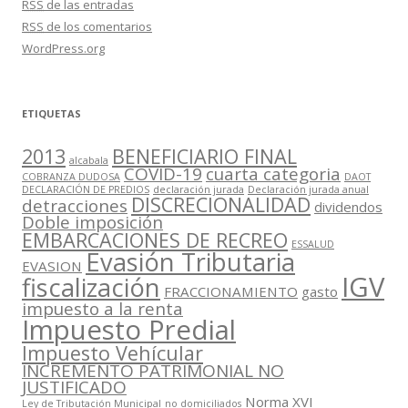
RSS
de las entradas
RSS
de los comentarios
WordPress.org
ETIQUETAS
2013
BENEFICIARIO FINAL
alcabala
COVID-19
cuarta categoria
COBRANZA DUDOSA
DAOT
DECLARACIÓN DE PREDIOS
declaración jurada
Declaración jurada anual
DISCRECIONALIDAD
detracciones
dividendos
Doble imposición
EMBARCACIONES DE RECREO
ESSALUD
Evasión Tributaria
EVASION
IGV
fiscalización
FRACCIONAMIENTO
gasto
impuesto a la renta
Impuesto Predial
Impuesto Vehícular
INCREMENTO PATRIMONIAL NO
JUSTIFICADO
Norma XVI
Ley de Tributación Municipal
no domiciliados