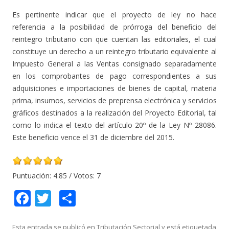
Es pertinente indicar que el proyecto de ley no hace
referencia a la posibilidad de prórroga del beneficio del
reintegro tributario con que cuentan las editoriales, el cual
constituye un derecho a un reintegro tributario equivalente al
Impuesto General a las Ventas consignado separadamente
en los comprobantes de pago correspondientes a sus
adquisiciones e importaciones de bienes de capital, materia
prima, insumos, servicios de preprensa electrónica y servicios
gráficos destinados a la realización del Proyecto Editorial, tal
como lo indica el texto del artículo 20º de la Ley Nº 28086.
Este beneficio vence el 31 de diciembre del 2015.
Puntuación:
4.85
/ Votos:
7
F
T
C
ac
w
o
Esta entrada se publicó en
Tributación Sectorial
y está etiquetada