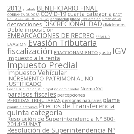
2013
BENEFICIARIO FINAL
alcabala
COVID-19
cuarta categoria
COBRANZA DUDOSA
DAOT
DECLARACIÓN DE PREDIOS
declaración jurada
Declaración jurada anual
DISCRECIONALIDAD
detracciones
dividendos
Doble imposición
EMBARCACIONES DE RECREO
ESSALUD
Evasión Tributaria
EVASION
IGV
fiscalización
FRACCIONAMIENTO
gasto
impuesto a la renta
Impuesto Predial
Impuesto Vehícular
INCREMENTO PATRIMONIAL NO
JUSTIFICADO
Norma XVI
Ley de Tributación Municipal
no domiciliados
paraísos fiscales
percepciones
plame
PERDIDAS TRIBUTARIAS
personas naturales
Precios de Transferencia
planilla electrónica
quinta categoria
Resolución de Superintendencia N° 300-
2014/SUNAT
Resolución de Superintendencia Nº