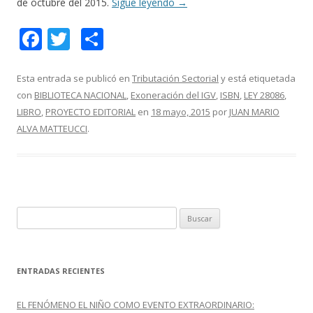
de octubre del 2015.
Sigue leyendo
→
F
T
C
ac
w
o
e
itt
m
Esta entrada se publicó en
Tributación Sectorial
y está etiquetada
con
BIBLIOTECA NACIONAL
,
Exoneración del IGV
,
ISBN
,
LEY 28086
,
b
er
p
LIBRO
,
PROYECTO EDITORIAL
en
18 mayo, 2015
por
JUAN MARIO
o
ar
ALVA MATTEUCCI
.
o
ti
k
r
B
u
s
c
ENTRADAS RECIENTES
a
r
EL FENÓMENO EL NIÑO COMO EVENTO EXTRAORDINARIO: