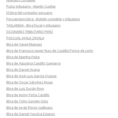
Noticiero contable
Pulso tributario - Martín Cuellar
El blog del contador peruano
Perugestion.blog - Boletín contable y tributario
TAXLANDIA - Blog fiscal y tributario
ESCENARIO TRIBUTARIO PERÚ
PASCUAL AYALA ZAVALA
Blog de Yanet Mamani
Blog de Francisco Javier Ruiz de Castilla Ponce de León
Blog de Martha Pebe
Blog de Agustina Castillo Gamarra
Blog de Daniel Arana
Blog de José Luis García Quispe
Blog de Oscar Sánchez Rojas
Blog de Luis Durán Rojo
Blog de Jenny Peña Castillo
Blog de Toño Gaytán Ortiz
Blog de Jorge Flores Gallegos
Blog de Daniel Yacolca Estares