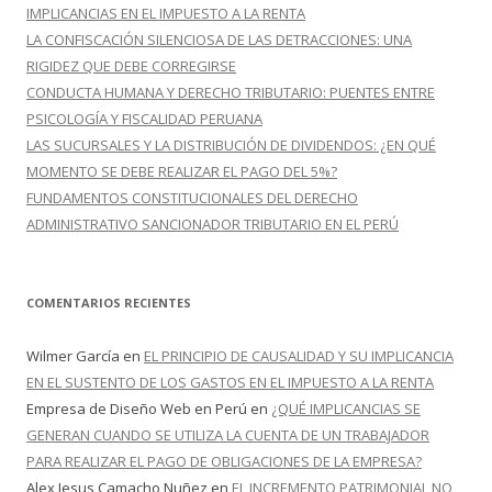
:
IMPLICANCIAS EN EL IMPUESTO A LA RENTA
LA CONFISCACIÓN SILENCIOSA DE LAS DETRACCIONES: UNA
RIGIDEZ QUE DEBE CORREGIRSE
CONDUCTA HUMANA Y DERECHO TRIBUTARIO: PUENTES ENTRE
PSICOLOGÍA Y FISCALIDAD PERUANA
LAS SUCURSALES Y LA DISTRIBUCIÓN DE DIVIDENDOS: ¿EN QUÉ
MOMENTO SE DEBE REALIZAR EL PAGO DEL 5%?
FUNDAMENTOS CONSTITUCIONALES DEL DERECHO
ADMINISTRATIVO SANCIONADOR TRIBUTARIO EN EL PERÚ
COMENTARIOS RECIENTES
Wilmer García
en
EL PRINCIPIO DE CAUSALIDAD Y SU IMPLICANCIA
EN EL SUSTENTO DE LOS GASTOS EN EL IMPUESTO A LA RENTA
Empresa de Diseño Web en Perú
en
¿QUÉ IMPLICANCIAS SE
GENERAN CUANDO SE UTILIZA LA CUENTA DE UN TRABAJADOR
PARA REALIZAR EL PAGO DE OBLIGACIONES DE LA EMPRESA?
Alex Jesus Camacho Nuñez
en
EL INCREMENTO PATRIMONIAL NO