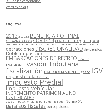
RSS
de los comentarios
WordPress.org
ETIQUETAS
2013
BENEFICIARIO FINAL
alcabala
COVID-19
cuarta categoria
COBRANZA DUDOSA
DAOT
DECLARACIÓN DE PREDIOS
declaración jurada
Declaración jurada anual
DISCRECIONALIDAD
detracciones
dividendos
Doble imposición
EMBARCACIONES DE RECREO
ESSALUD
Evasión Tributaria
EVASION
IGV
fiscalización
FRACCIONAMIENTO
gasto
impuesto a la renta
Impuesto Predial
Impuesto Vehícular
INCREMENTO PATRIMONIAL NO
JUSTIFICADO
Norma XVI
Ley de Tributación Municipal
no domiciliados
paraísos fiscales
percepciones