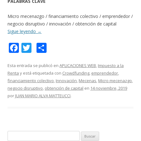
PALABRAS CLAVE
Micro mecenazgo / financiamiento colectivo / emprendedor /
negocio disruptivo / innovación / obtención de capital
Sigue leyendo
→
F
T
C
ac
w
o
e
itt
m
Esta entrada se publicó en
APLICACIONES WEB
,
Impuesto a la
Renta
y está etiquetada con
Crowdfunding
,
emprendedor
,
b
er
p
financiamiento colectivo
,
Innovación
,
Mecenas
,
Micro mecenazgo
,
o
ar
negocio disruptivo
,
obtención de capital
en
14 noviembre, 2019
o
ti
por
JUAN MARIO ALVA MATTEUCCI
.
k
r
B