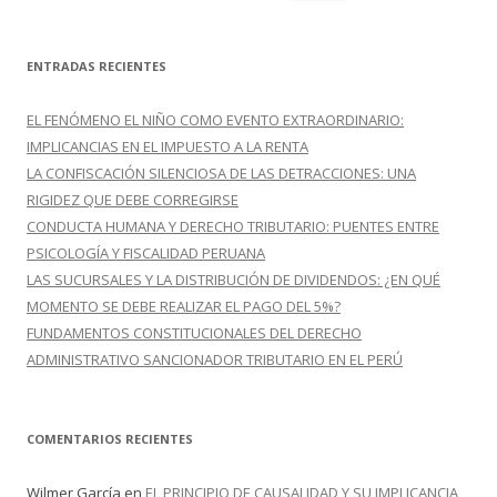
u
s
c
ENTRADAS RECIENTES
a
r
EL FENÓMENO EL NIÑO COMO EVENTO EXTRAORDINARIO:
:
IMPLICANCIAS EN EL IMPUESTO A LA RENTA
LA CONFISCACIÓN SILENCIOSA DE LAS DETRACCIONES: UNA
RIGIDEZ QUE DEBE CORREGIRSE
CONDUCTA HUMANA Y DERECHO TRIBUTARIO: PUENTES ENTRE
PSICOLOGÍA Y FISCALIDAD PERUANA
LAS SUCURSALES Y LA DISTRIBUCIÓN DE DIVIDENDOS: ¿EN QUÉ
MOMENTO SE DEBE REALIZAR EL PAGO DEL 5%?
FUNDAMENTOS CONSTITUCIONALES DEL DERECHO
ADMINISTRATIVO SANCIONADOR TRIBUTARIO EN EL PERÚ
COMENTARIOS RECIENTES
Wilmer García
en
EL PRINCIPIO DE CAUSALIDAD Y SU IMPLICANCIA