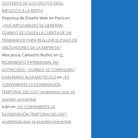
SUSTENTO DE LOS GASTOS EN EL
IMPUESTO A LA RENTA
Empresa de Diseño Web en Perú
en
¿QUÉ IMPLICANCIAS SE GENERAN
CUANDO SE UTILIZA LA CUENTA DE UN
TRABAJADOR PARA REALIZAR EL PAGO DE
OBLIGACIONES DE LA EMPRESA?
Alex Jesus Camacho Nuñez
en
EL
INCREMENTO PATRIMONIAL NO
JUSTIFICADO: ¿CUANDO SE CONFIGURA?
JUAN MARIO ALVA MATTEUCCI
en
¿ES
CONVENIENTE LA EXONERACIÓN
TEMPORAL DEL IGV?: problemas que se
pueden presentar
Iván
en
¿ES CONVENIENTE LA
EXONERACIÓN TEMPORAL DEL IGV?:
problemas que se pueden presentar