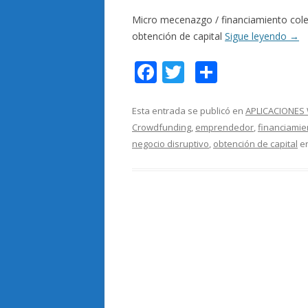
Micro mecenazgo / financiamiento colec
obtención de capital
Sigue leyendo
→
F
T
C
ac
w
o
e
itt
m
Esta entrada se publicó en
APLICACIONES
Crowdfunding
,
emprendedor
,
financiamie
b
er
p
negocio disruptivo
,
obtención de capital
e
o
ar
o
ti
k
r