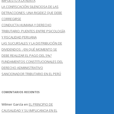
IMPUESTO A LA RENTA
LA CONFISCACIÓN SILENCIOSA DE LAS
DETRACCIONES: UNA RIGIDEZ QUE DEBE
CORREGIRSE
CONDUCTA HUMANA Y DERECHO
TRIBUTARIO: PUENTES ENTRE PSICOLOGÍA
Y FISCALIDAD PERUANA
LAS SUCURSALES Y LA DISTRIBUCIÓN DE
DIVIDENDOS: ¿EN QUÉ MOMENTO SE
DEBE REALIZAR EL PAGO DEL 5%?
FUNDAMENTOS CONSTITUCIONALES DEL
DERECHO ADMINISTRATIVO
SANCIONADOR TRIBUTARIO EN EL PERÚ
COMENTARIOS RECIENTES
Wilmer García
en
EL PRINCIPIO DE
CAUSALIDAD Y SU IMPLICANCIA EN EL