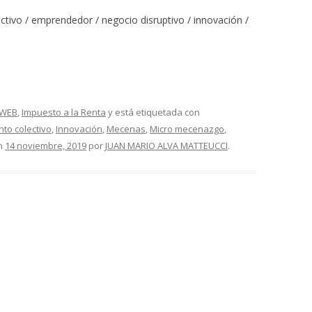
tivo / emprendedor / negocio disruptivo / innovación /
 WEB
,
Impuesto a la Renta
y está etiquetada con
nto colectivo
,
Innovación
,
Mecenas
,
Micro mecenazgo
,
n
14 noviembre, 2019
por
JUAN MARIO ALVA MATTEUCCI
.