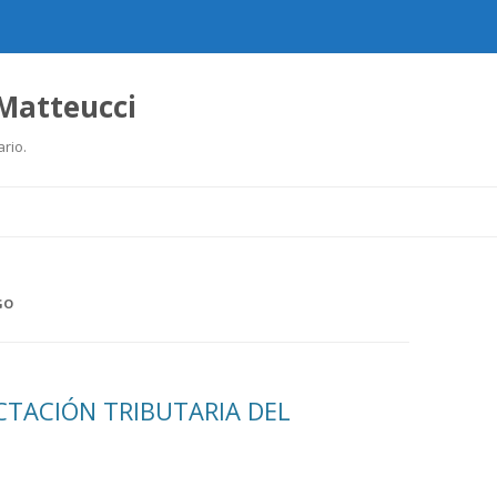
 Matteucci
ario.
Ir
al
contenido
GO
CTACIÓN TRIBUTARIA DEL