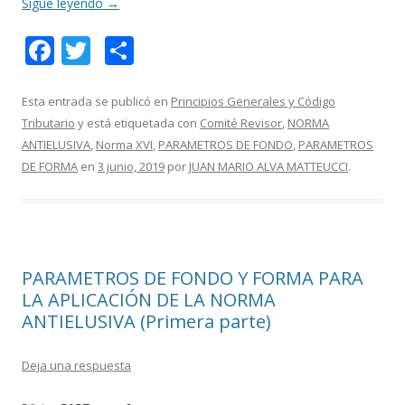
Sigue leyendo
→
F
T
C
ac
w
o
e
itt
m
Esta entrada se publicó en
Principios Generales y Código
Tributario
y está etiquetada con
Comité Revisor
,
NORMA
b
er
p
ANTIELUSIVA
,
Norma XVI
,
PARAMETROS DE FONDO
,
PARAMETROS
o
ar
DE FORMA
en
3 junio, 2019
por
JUAN MARIO ALVA MATTEUCCI
.
o
ti
k
r
PARAMETROS DE FONDO Y FORMA PARA
LA APLICACIÓN DE LA NORMA
ANTIELUSIVA (Primera parte)
Deja una respuesta