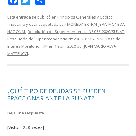
ac
w
o
e
itt
m
Esta entrada se publicó en
Principios Generales y Código
Tributario
y está etiquetada con
MONEDA EXTRANJERA
,
MONEDA
b
er
p
NACIONAL
,
Resolución de Superintendencia N° 066-2020/SUNAT
,
o
ar
Resolución de Superintendencia N° 296-2011/SUNAT
,
Tasa de
o
ti
Interés Moratorio
,
TIM
en
1 abril, 2020
por
JUAN MARIO ALVA
MATTEUCCI
.
k
r
¿QUÉ TIPO DE DEUDAS SE PUEDEN
FRACCIONAR ANTE LA SUNAT?
Deja una respuesta
[Visto: 4258 veces]