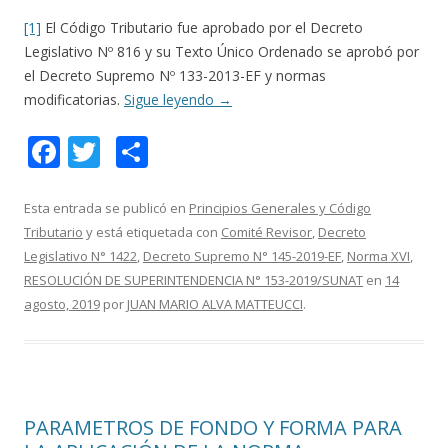
[1]
El Código Tributario fue aprobado por el Decreto
Legislativo Nº 816 y su Texto Único Ordenado se aprobó por
el Decreto Supremo Nº 133-2013-EF y normas
modificatorias.
Sigue leyendo
→
F
T
C
ac
w
o
e
itt
m
Esta entrada se publicó en
Principios Generales y Código
Tributario
y está etiquetada con
Comité Revisor
,
Decreto
b
er
p
Legislativo N° 1422
,
Decreto Supremo N° 145-2019-EF
,
Norma XVI
,
o
ar
RESOLUCIÓN DE SUPERINTENDENCIA N° 153-2019/SUNAT
en
14
o
ti
agosto, 2019
por
JUAN MARIO ALVA MATTEUCCI
.
k
r
PARAMETROS DE FONDO Y FORMA PARA