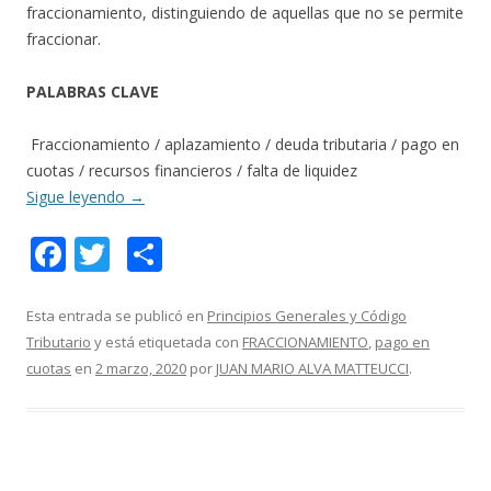
fraccionamiento, distinguiendo de aquellas que no se permite
fraccionar.
PALABRAS CLAVE
Fraccionamiento / aplazamiento / deuda tributaria / pago en
cuotas / recursos financieros / falta de liquidez
Sigue leyendo
→
F
T
C
ac
w
o
e
itt
m
Esta entrada se publicó en
Principios Generales y Código
Tributario
y está etiquetada con
FRACCIONAMIENTO
,
pago en
b
er
p
cuotas
en
2 marzo, 2020
por
JUAN MARIO ALVA MATTEUCCI
.
o
ar
o
ti
k
r