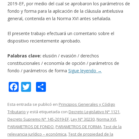
2019-EF, por medio del cual se aprobaron los parámetros de
fondo y forma para la aplicación de la cláusula antielusiva
general, contenida en la Norma XVI antes señalada.
El presente trabajo efectuará un comentario sobre el
dispositivo recientemente aprobado.
Palabras clave:
elusión / evasión / derechos
constitucionales / economía de opción / parámetros de
fondo / parámetros de forma
Sigue leyendo
→
F
T
C
ac
w
o
e
itt
m
Esta entrada se publicó en
Principios Generales y Código
Tributario
y está etiquetada con
Decreto Legislativo N° 1121
,
b
er
p
Decreto Supremo N° 145-2019-EF
,
Ley N° 30230
,
Norma XVI
,
o
ar
PARAMETROS DE FONDO
,
PARAMETROS DE FORMA
,
Test de la
o
ti
relevancia jurídico – económica
,
Test de propiedad de la