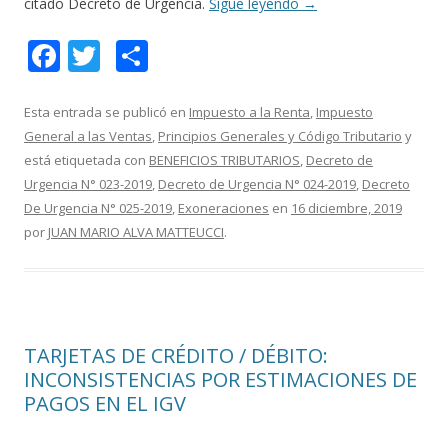
citado Decreto de Urgencia.
Sigue leyendo
→
F
T
C
ac
w
o
e
itt
m
Esta entrada se publicó en
Impuesto a la Renta
,
Impuesto
General a las Ventas
,
Principios Generales y Código Tributario
y
b
er
p
está etiquetada con
BENEFICIOS TRIBUTARIOS
,
Decreto de
o
ar
Urgencia N° 023-2019
,
Decreto de Urgencia N° 024-2019
,
Decreto
o
ti
De Urgencia N° 025-2019
,
Exoneraciones
en
16 diciembre, 2019
por
JUAN MARIO ALVA MATTEUCCI
.
k
r
TARJETAS DE CRÉDITO / DÉBITO:
INCONSISTENCIAS POR ESTIMACIONES DE
PAGOS EN EL IGV