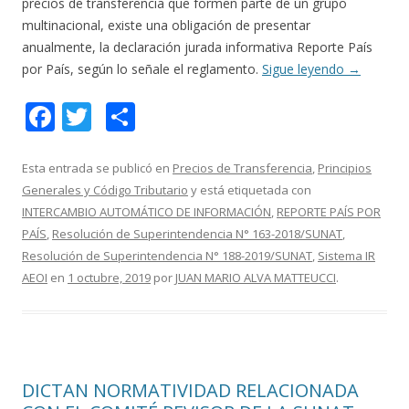
precios de transferencia que formen parte de un grupo
multinacional, existe una obligación de presentar
anualmente, la declaración jurada informativa Reporte País
por País, según lo señale el reglamento.
Sigue leyendo
→
F
T
C
ac
w
o
e
itt
m
Esta entrada se publicó en
Precios de Transferencia
,
Principios
Generales y Código Tributario
y está etiquetada con
b
er
p
INTERCAMBIO AUTOMÁTICO DE INFORMACIÓN
,
REPORTE PAÍS POR
o
ar
PAÍS
,
Resolución de Superintendencia N° 163-2018/SUNAT
,
o
ti
Resolución de Superintendencia N° 188-2019/SUNAT
,
Sistema IR
AEOI
en
1 octubre, 2019
por
JUAN MARIO ALVA MATTEUCCI
.
k
r
DICTAN NORMATIVIDAD RELACIONADA