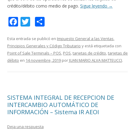
crédito/débito como medio de pago.
Sigue leyendo
→
F
T
C
ac
w
o
e
itt
m
Esta entrada se publicó en
Impuesto General a las Ventas
,
Principios Generales y Código Tributario
y está etiquetada con
b
er
p
Point of Sale Terminals – POS
,
POS
,
tarjetas de crédito
,
tarjetas de
o
ar
débito
en
14 noviembre, 2019
por
JUAN MARIO ALVA MATTEUCCI
.
o
ti
k
r
SISTEMA INTEGRAL DE RECEPCION DE
INTERCAMBIO AUTOMÁTICO DE
INFORMACIÓN – Sistema IR AEOI
Deja una respuesta