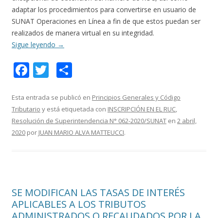
adaptar los procedimientos para convertirse en usuario de
SUNAT Operaciones en Línea a fin de que estos puedan ser
realizados de manera virtual en su integridad.
Sigue leyendo
→
F
T
C
ac
w
o
e
itt
m
Esta entrada se publicó en
Principios Generales y Código
Tributario
y está etiquetada con
INSCRIPCIÓN EN EL RUC
,
b
er
p
Resolución de Superintendencia N° 062-2020/SUNAT
en
2 abril,
o
ar
2020
por
JUAN MARIO ALVA MATTEUCCI
.
o
ti
k
r
SE MODIFICAN LAS TASAS DE INTERÉS
APLICABLES A LOS TRIBUTOS
ADMINISTRADOS O RECAUDADOS POR LA