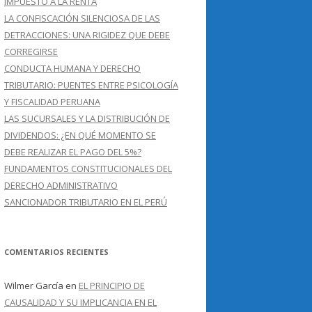
IMPUESTO A LA RENTA
LA CONFISCACIÓN SILENCIOSA DE LAS
DETRACCIONES: UNA RIGIDEZ QUE DEBE
CORREGIRSE
CONDUCTA HUMANA Y DERECHO
TRIBUTARIO: PUENTES ENTRE PSICOLOGÍA
Y FISCALIDAD PERUANA
LAS SUCURSALES Y LA DISTRIBUCIÓN DE
DIVIDENDOS: ¿EN QUÉ MOMENTO SE
DEBE REALIZAR EL PAGO DEL 5%?
FUNDAMENTOS CONSTITUCIONALES DEL
DERECHO ADMINISTRATIVO
SANCIONADOR TRIBUTARIO EN EL PERÚ
COMENTARIOS RECIENTES
Wilmer García
en
EL PRINCIPIO DE
CAUSALIDAD Y SU IMPLICANCIA EN EL