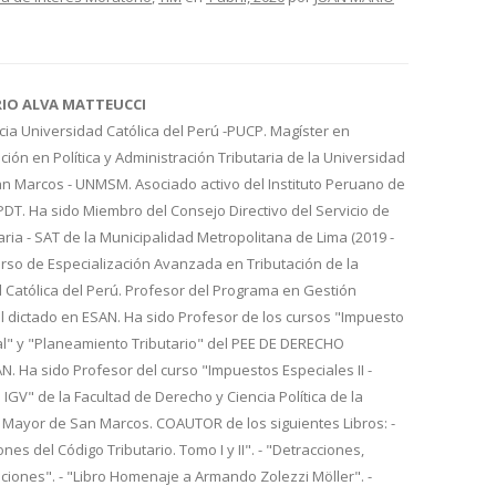
RIO ALVA MATTEUCCI
cia Universidad Católica del Perú -PUCP. Magíster en
ión en Política y Administración Tributaria de la Universidad
n Marcos - UNMSM. Asociado activo del Instituto Peruano de
IPDT. Ha sido Miembro del Consejo Directivo del Servicio de
aria - SAT de la Municipalidad Metropolitana de Lima (2019 -
urso de Especialización Avanzada en Tributación de la
d Católica del Perú. Profesor del Programa en Gestión
l dictado en ESAN. Ha sido Profesor de los cursos "Impuesto
al" y "Planeamiento Tributario" del PEE DE DERECHO
 Ha sido Profesor del curso "Impuestos Especiales II -
 IGV" de la Facultad de Derecho y Ciencia Política de la
 Mayor de San Marcos. COAUTOR de los siguientes Libros: -
nes del Código Tributario. Tomo I y II". - "Detracciones,
iones". - "Libro Homenaje a Armando Zolezzi Möller". -