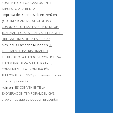
SUSTENTO DE LOS GASTOS EN EL
IMPUESTO A LA RENTA
Empresa de Diseño Web en Perú
en
¿QUÉ IMPLICANCIAS SE GENERAN
CUANDO SE UTILIZA LA CUENTA DE UN
TRABAJADOR PARA REALIZAR EL PAGO DE
OBLIGACIONES DE LA EMPRESA?
Alex Jesus Camacho Nuñez
en
EL
INCREMENTO PATRIMONIAL NO
JUSTIFICADO: ¿CUANDO SE CONFIGURA?
JUAN MARIO ALVA MATTEUCCI
en
¿ES
CONVENIENTE LA EXONERACIÓN
TEMPORAL DEL IGV?: problemas que se
pueden presentar
Iván
en
¿ES CONVENIENTE LA
EXONERACIÓN TEMPORAL DEL IGV?:
problemas que se pueden presentar