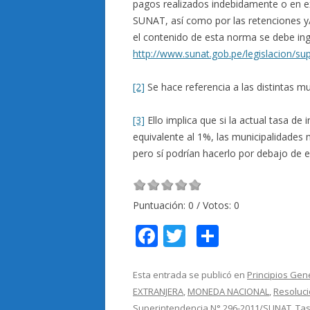
pagos realizados indebidamente o en e
SUNAT, así como por las retenciones y/
el contenido de esta norma se debe ingr
http://www.sunat.gob.pe/legislacion/su
[2]
Se hace referencia a las distintas mu
[3]
Ello implica que si la actual tasa d
equivalente al 1%, las municipalidades
pero sí podrían hacerlo por debajo de es
Puntuación:
0
/ Votos:
0
F
T
C
ac
w
o
e
itt
m
Esta entrada se publicó en
Principios Gen
EXTRANJERA
,
MONEDA NACIONAL
,
Resoluci
b
er
p
Superintendencia N° 296-2011/SUNAT
,
Tas