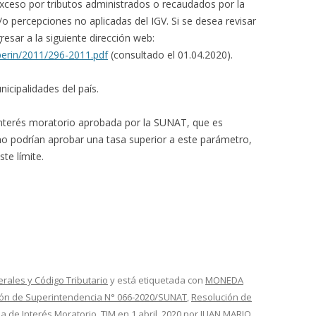
xceso por tributos administrados o recaudados por la
o percepciones no aplicadas del IGV. Si se desea revisar
esar a la siguiente dirección web:
perin/2011/296-2011.pdf
(consultado el 01.04.2020).
nicipalidades del país.
e interés moratorio aprobada por la SUNAT, que es
 no podrían aprobar una tasa superior a este parámetro,
te límite.
erales y Código Tributario
y está etiquetada con
MONEDA
ón de Superintendencia N° 066-2020/SUNAT
,
Resolución de
a de Interés Moratorio
,
TIM
en
1 abril, 2020
por
JUAN MARIO