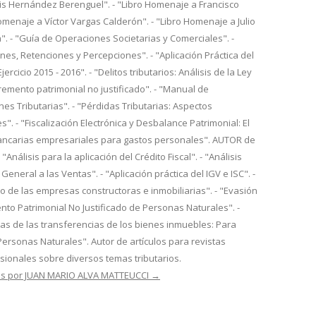
is Hernández Berenguel". - "Libro Homenaje a Francisco
Homenaje a Víctor Vargas Calderón". - "Libro Homenaje a Julio
. - "Guía de Operaciones Societarias y Comerciales". -
es, Retenciones y Percepciones". - "Aplicación Práctica del
ercicio 2015 - 2016". - "Delitos tributarios: Análisis de la Ley
cremento patrimonial no justificado". - "Manual de
nes Tributarias". - "Pérdidas Tributarias: Aspectos
s". - "Fiscalización Electrónica y Desbalance Patrimonial: El
ancarias empresariales para gastos personales". AUTOR de
- "Análisis para la aplicación del Crédito Fiscal". - "Análisis
General a las Ventas". - "Aplicación práctica del IGV e ISC". -
io de las empresas constructoras e inmobiliarias". - "Evasión
mento Patrimonial No Justificado de Personas Naturales". -
rias de las transferencias de los bienes inmuebles: Para
Personas Naturales". Autor de artículos para revistas
esionales sobre diversos temas tributarios.
das por JUAN MARIO ALVA MATTEUCCI
→