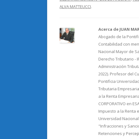
o
ar
ALVA MATTEUCCI
.
o
ti
k
r
Acerca de JUAN MA
Abogado de la Pontifi
Contabilidad con menc
Nacional Mayor de Sa
Derecho Tributario - 
Administración Tribut
2022). Profesor del C
Pontificia Universida
Tributaria Empresaria
a la Renta Empresari
CORPORATIVO en ESAN.
Impuesto a la Renta e
Universidad Nacional
"Infracciones y Sancio
Retenciones y Percepc