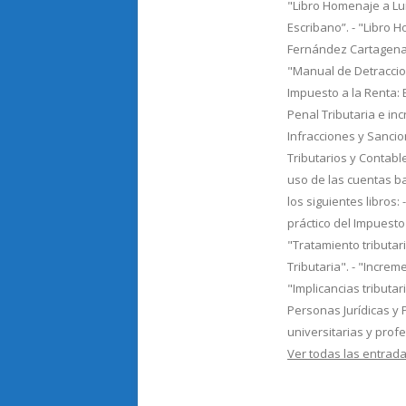
"Libro Homenaje a Lu
Escribano”. - "Libro 
Fernández Cartagena"
"Manual de Detraccion
Impuesto a la Renta: Ej
Penal Tributaria e in
Infracciones y Sancio
Tributarios y Contable
uso de las cuentas b
los siguientes libros: 
práctico del Impuesto 
"Tratamiento tributar
Tributaria". - "Incre
"Implicancias tributa
Personas Jurídicas y 
universitarias y prof
Ver todas las entra