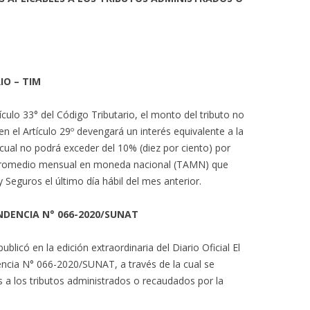
IO – TIM
tículo 33° del Código Tributario, el monto del tributo no
n el Artículo 29º devengará un interés equivalente a la
a cual no podrá exceder del 10% (diez por ciento) por
 promedio mensual en moneda nacional (TAMN) que
 Seguros el último día hábil del mes anterior.
NDENCIA N° 066-2020/SUNAT
blicó en la edición extraordinaria del Diario Oficial El
encia N° 066-2020/SUNAT, a través de la cual se
es a los tributos administrados o recaudados por la