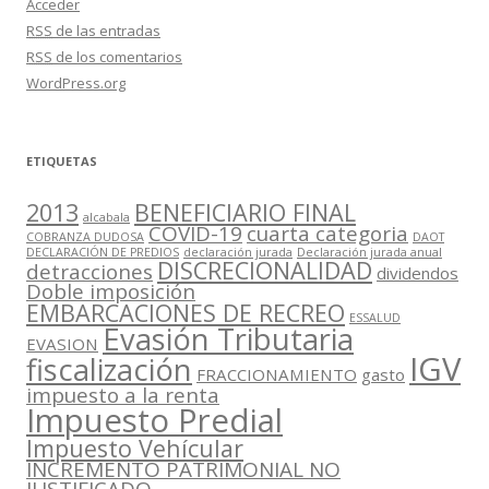
Acceder
RSS
de las entradas
RSS
de los comentarios
WordPress.org
ETIQUETAS
2013
BENEFICIARIO FINAL
alcabala
COVID-19
cuarta categoria
COBRANZA DUDOSA
DAOT
DECLARACIÓN DE PREDIOS
declaración jurada
Declaración jurada anual
DISCRECIONALIDAD
detracciones
dividendos
Doble imposición
EMBARCACIONES DE RECREO
ESSALUD
Evasión Tributaria
EVASION
IGV
fiscalización
FRACCIONAMIENTO
gasto
impuesto a la renta
Impuesto Predial
Impuesto Vehícular
INCREMENTO PATRIMONIAL NO