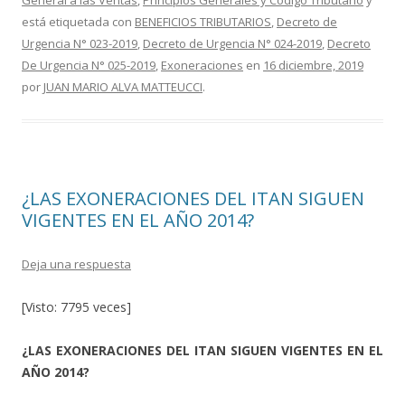
General a las Ventas
,
Principios Generales y Código Tributario
y
b
er
p
está etiquetada con
BENEFICIOS TRIBUTARIOS
,
Decreto de
o
ar
Urgencia N° 023-2019
,
Decreto de Urgencia N° 024-2019
,
Decreto
o
ti
De Urgencia N° 025-2019
,
Exoneraciones
en
16 diciembre, 2019
por
JUAN MARIO ALVA MATTEUCCI
.
k
r
¿LAS EXONERACIONES DEL ITAN SIGUEN
VIGENTES EN EL AÑO 2014?
Deja una respuesta
[Visto: 7795 veces]
¿LAS EXONERACIONES DEL ITAN SIGUEN VIGENTES EN EL
AÑO 2014?