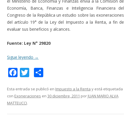
el Ministerio de Economía y Finanzas envía a la Comisión de
Economía, Banca, Finanzas e Inteligencia Financiera del
Congreso de la República un estudio sobre las exoneraciones
del artículo 19° de la Ley del Impuesto a la Renta, a fin de
evaluar sus beneficios y alcances.
Fuente: Ley N° 29820
Sigue leyendo
→
F
T
C
ac
w
o
e
itt
m
Esta entrada se publicó en
Impuesto a la Renta
y está etiquetada
con
Exoneraciones
en
30 diciembre, 2011
por
JUAN MARIO ALVA
b
er
p
MATTEUCCI
.
o
ar
o
ti
k
r