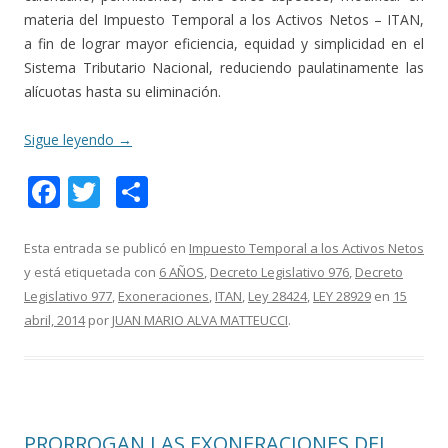
materia del Impuesto Temporal a los Activos Netos – ITAN,
a fin de lograr mayor eficiencia, equidad y simplicidad en el
Sistema Tributario Nacional, reduciendo paulatinamente las
alícuotas hasta su eliminación.
Sigue leyendo
→
F
T
C
ac
w
o
e
itt
m
Esta entrada se publicó en
Impuesto Temporal a los Activos Netos
y está etiquetada con
6 AÑOS
,
Decreto Legislativo 976
,
Decreto
b
er
p
Legislativo 977
,
Exoneraciones
,
ITAN
,
Ley 28424
,
LEY 28929
en
15
o
ar
abril, 2014
por
JUAN MARIO ALVA MATTEUCCI
.
o
ti
k
r
PRORROGAN LAS EXONERACIONES DEL