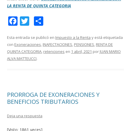
LA RENTA DE QUINTA CATEGORIA
F
T
C
ac
w
o
e
itt
m
Esta entrada se publicó en
Impuesto a la Renta
y está etiquetada
con
Exoneraciones
,
INAFECTACIONES
,
PENSIONES
,
RENTA DE
b
er
p
QUINTA CATEGORIA
,
retenciones
en
1 abril, 2021
por
JUAN MARIO
o
ar
ALVA MATTEUCCI
.
o
ti
k
r
PRORROGA DE EXONERACIONES Y
BENEFICIOS TRIBUTARIOS
Deja una respuesta
[Visto: 1861 veces]