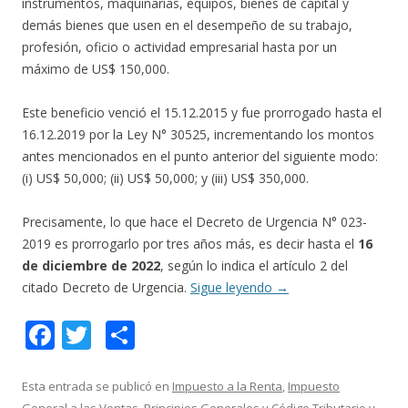
instrumentos, maquinarias, equipos, bienes de capital y
demás bienes que usen en el desempeño de su trabajo,
profesión, oficio o actividad empresarial hasta por un
máximo de US$ 150,000.
Este beneficio venció el 15.12.2015 y fue prorrogado hasta el
16.12.2019 por la Ley N° 30525, incrementando los montos
antes mencionados en el punto anterior del siguiente modo:
(i) US$ 50,000; (ii) US$ 50,000; y (iii) US$ 350,000.
Precisamente, lo que hace el Decreto de Urgencia N° 023-
2019 es prorrogarlo por tres años más, es decir hasta el
16
de diciembre de 2022
, según lo indica el artículo 2 del
citado Decreto de Urgencia.
Sigue leyendo
→
F
T
C
ac
w
o
e
itt
m
Esta entrada se publicó en
Impuesto a la Renta
,
Impuesto