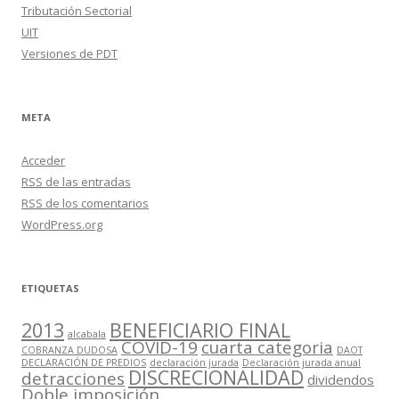
Tributación Sectorial
UIT
Versiones de PDT
META
Acceder
RSS
de las entradas
RSS
de los comentarios
WordPress.org
ETIQUETAS
2013
BENEFICIARIO FINAL
alcabala
COVID-19
cuarta categoria
COBRANZA DUDOSA
DAOT
DECLARACIÓN DE PREDIOS
declaración jurada
Declaración jurada anual
DISCRECIONALIDAD
detracciones
dividendos
Doble imposición