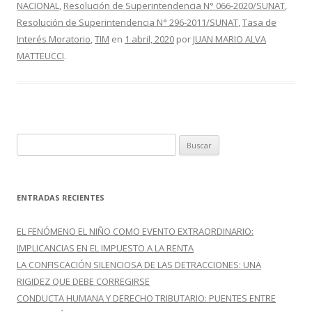
NACIONAL
,
Resolución de Superintendencia N° 066-2020/SUNAT
,
o
ar
Resolución de Superintendencia N° 296-2011/SUNAT
,
Tasa de
o
ti
Interés Moratorio
,
TIM
en
1 abril, 2020
por
JUAN MARIO ALVA
MATTEUCCI
.
k
r
B
u
s
c
ENTRADAS RECIENTES
a
r
EL FENÓMENO EL NIÑO COMO EVENTO EXTRAORDINARIO:
:
IMPLICANCIAS EN EL IMPUESTO A LA RENTA
LA CONFISCACIÓN SILENCIOSA DE LAS DETRACCIONES: UNA
RIGIDEZ QUE DEBE CORREGIRSE
CONDUCTA HUMANA Y DERECHO TRIBUTARIO: PUENTES ENTRE