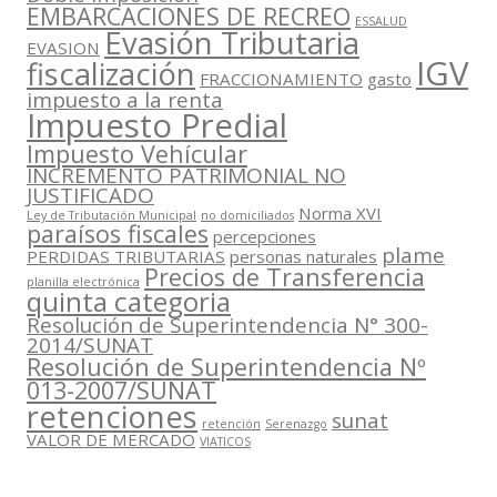
EMBARCACIONES DE RECREO
ESSALUD
Evasión Tributaria
EVASION
IGV
fiscalización
FRACCIONAMIENTO
gasto
impuesto a la renta
Impuesto Predial
Impuesto Vehícular
INCREMENTO PATRIMONIAL NO
JUSTIFICADO
Norma XVI
Ley de Tributación Municipal
no domiciliados
paraísos fiscales
percepciones
plame
PERDIDAS TRIBUTARIAS
personas naturales
Precios de Transferencia
planilla electrónica
quinta categoria
Resolución de Superintendencia N° 300-
2014/SUNAT
Resolución de Superintendencia Nº
013-2007/SUNAT
retenciones
sunat
retención
Serenazgo
VALOR DE MERCADO
VIATICOS