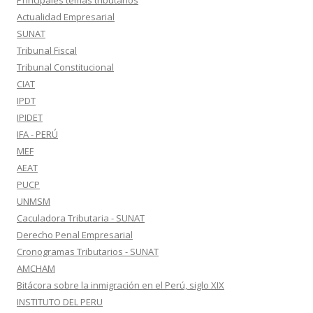
Principales temas tributarios
Actualidad Empresarial
SUNAT
Tribunal Fiscal
Tribunal Constitucional
CIAT
IPDT
IPIDET
IFA - PERÚ
MEF
AEAT
PUCP
UNMSM
Caculadora Tributaria - SUNAT
Derecho Penal Empresarial
Cronogramas Tributarios - SUNAT
AMCHAM
Bitácora sobre la inmigración en el Perú, siglo XIX
INSTITUTO DEL PERU