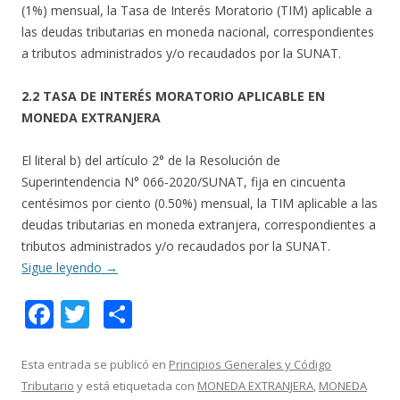
(1%) mensual, la Tasa de Interés Moratorio (TIM) aplicable a
las deudas tributarias en moneda nacional, correspondientes
a tributos administrados y/o recaudados por la SUNAT.
2.2 TASA DE INTERÉS MORATORIO APLICABLE EN
MONEDA EXTRANJERA
El literal b) del artículo 2° de la Resolución de
Superintendencia N° 066-2020/SUNAT, fija en cincuenta
centésimos por ciento (0.50%) mensual, la TIM aplicable a las
deudas tributarias en moneda extranjera, correspondientes a
tributos administrados y/o recaudados por la SUNAT.
Sigue leyendo
→
F
T
C
ac
w
o
e
itt
m
Esta entrada se publicó en
Principios Generales y Código
Tributario
y está etiquetada con
MONEDA EXTRANJERA
,
MONEDA
b
er
p