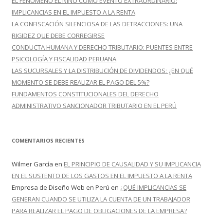
EL FENÓMENO EL NIÑO COMO EVENTO EXTRAORDINARIO:
:
IMPLICANCIAS EN EL IMPUESTO A LA RENTA
LA CONFISCACIÓN SILENCIOSA DE LAS DETRACCIONES: UNA
RIGIDEZ QUE DEBE CORREGIRSE
CONDUCTA HUMANA Y DERECHO TRIBUTARIO: PUENTES ENTRE
PSICOLOGÍA Y FISCALIDAD PERUANA
LAS SUCURSALES Y LA DISTRIBUCIÓN DE DIVIDENDOS: ¿EN QUÉ
MOMENTO SE DEBE REALIZAR EL PAGO DEL 5%?
FUNDAMENTOS CONSTITUCIONALES DEL DERECHO
ADMINISTRATIVO SANCIONADOR TRIBUTARIO EN EL PERÚ
COMENTARIOS RECIENTES
Wilmer García
en
EL PRINCIPIO DE CAUSALIDAD Y SU IMPLICANCIA
EN EL SUSTENTO DE LOS GASTOS EN EL IMPUESTO A LA RENTA
Empresa de Diseño Web en Perú
en
¿QUÉ IMPLICANCIAS SE
GENERAN CUANDO SE UTILIZA LA CUENTA DE UN TRABAJADOR
PARA REALIZAR EL PAGO DE OBLIGACIONES DE LA EMPRESA?