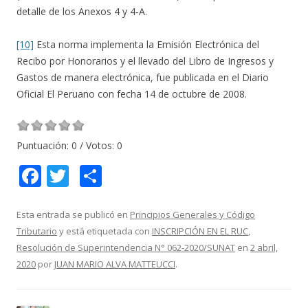
detalle de los Anexos 4 y 4-A.
[10]
Esta norma implementa la Emisión Electrónica del
Recibo por Honorarios y el llevado del Libro de Ingresos y
Gastos de manera electrónica, fue publicada en el Diario
Oficial El Peruano con fecha 14 de octubre de 2008.
Puntuación:
0
/ Votos:
0
F
T
C
ac
w
o
e
itt
m
Esta entrada se publicó en
Principios Generales y Código
Tributario
y está etiquetada con
INSCRIPCIÓN EN EL RUC
,
b
er
p
Resolución de Superintendencia N° 062-2020/SUNAT
en
2 abril,
o
ar
2020
por
JUAN MARIO ALVA MATTEUCCI
.
o
ti
k
r