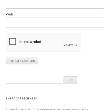
Web
B
u
s
c
ENTRADAS RECIENTES
a
r