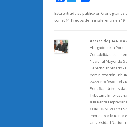
ac
w
o
e
itt
m
Esta entrada se publicó en
Cronogramas d
con
2014
,
Precios de Transferencia
en
19 
b
er
p
o
ar
o
ti
Acerca de JUAN MA
Abogado de la Pontifi
k
r
Contabilidad con menc
Nacional Mayor de Sa
Derecho Tributario - 
Administración Tribut
2022). Profesor del C
Pontificia Universida
Tributaria Empresaria
a la Renta Empresari
CORPORATIVO en ESAN.
Impuesto a la Renta e
Universidad Nacional