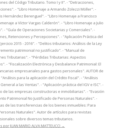
nes del Código Tributario. Tomo I y II". - "Detracciones,
iones". - "Libro Homenaje a Armando Zolezzi Möller". -
is Hernández Berenguel". - "Libro Homenaje a Francisco
Homenaje a Víctor Vargas Calderón". - "Libro Homenaje a Julio
. - "Guía de Operaciones Societarias y Comerciales". -
es, Retenciones y Percepciones". - "Aplicación Práctica del
ercicio 2015 - 2016". - "Delitos tributarios: Análisis de la Ley
cremento patrimonial no justificado". - "Manual de
nes Tributarias". - "Pérdidas Tributarias: Aspectos
s". - "Fiscalización Electrónica y Desbalance Patrimonial: El
ancarias empresariales para gastos personales". AUTOR de
- "Análisis para la aplicación del Crédito Fiscal". - "Análisis
General a las Ventas". - "Aplicación práctica del IGV e ISC". -
io de las empresas constructoras e inmobiliarias". - "Evasión
mento Patrimonial No Justificado de Personas Naturales". -
rias de las transferencias de los bienes inmuebles: Para
Personas Naturales". Autor de artículos para revistas
esionales sobre diversos temas tributarios.
das por JUAN MARIO ALVA MATTEUCCI
→