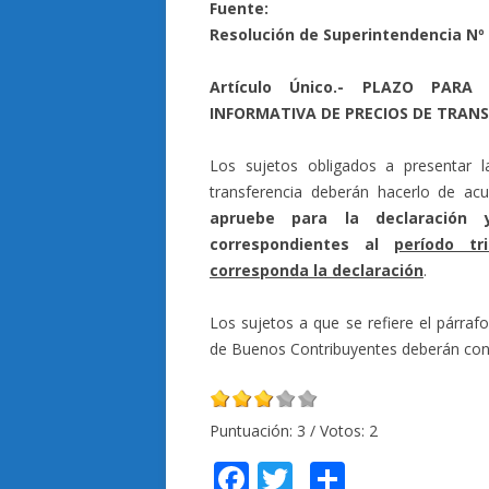
Fuente:
Resolución de Superintendencia N
Artículo Único.- PLAZO PAR
INFORMATIVA DE PRECIOS DE TRANS
Los sujetos obligados a presentar l
transferencia deberán hacerlo de a
apruebe para la declaración 
correspondientes al
período tr
corresponda la declaración
.
Los sujetos a que se refiere el párraf
de Buenos Contribuyentes deberán cons
Puntuación:
3
/ Votos:
2
F
T
C