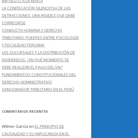
IMPUESTO A LA RENTA
LA CONFISCACIÓN SILENCIOSA DE LAS
DETRACCIONES: UNA RIGIDEZ QUE DEBE
CORREGIRSE
CONDUCTA HUMANA Y DERECHO
TRIBUTARIO: PUENTES ENTRE PSICOLOGÍA
Y FISCALIDAD PERUANA
LAS SUCURSALES Y LA DISTRIBUCIÓN DE
DIVIDENDOS: ¿EN QUÉ MOMENTO SE
DEBE REALIZAR EL PAGO DEL 5%?
FUNDAMENTOS CONSTITUCIONALES DEL
DERECHO ADMINISTRATIVO
SANCIONADOR TRIBUTARIO EN EL PERÚ
COMENTARIOS RECIENTES
Wilmer García
en
EL PRINCIPIO DE
CAUSALIDAD Y SU IMPLICANCIA EN EL