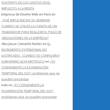
SUSTENTO DE LOS GASTOS EN EL
IMPUESTO A LA RENTA
Empresa de Diseño Web en Perú
en
¿QUÉ IMPLICANCIAS SE GENERAN
CUANDO SE UTILIZA LA CUENTA DE UN
TRABAJADOR PARA REALIZAR EL PAGO DE
OBLIGACIONES DE LA EMPRESA?
Alex Jesus Camacho Nuñez
en
EL
INCREMENTO PATRIMONIAL NO
JUSTIFICADO: ¿CUANDO SE CONFIGURA?
JUAN MARIO ALVA MATTEUCCI
en
¿ES
CONVENIENTE LA EXONERACIÓN
TEMPORAL DEL IGV?: problemas que se
pueden presentar
Iván
en
¿ES CONVENIENTE LA
EXONERACIÓN TEMPORAL DEL IGV?:
problemas que se pueden presentar