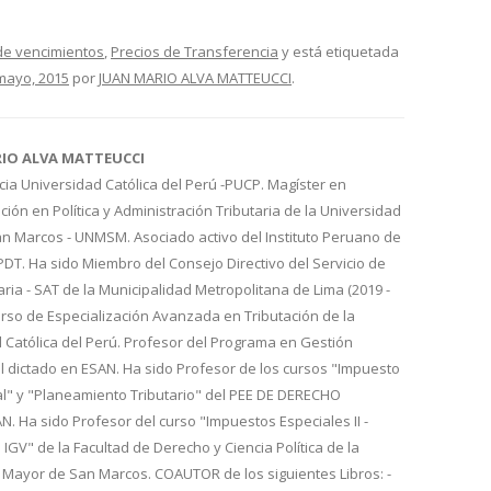
e vencimientos
,
Precios de Transferencia
y está etiquetada
mayo, 2015
por
JUAN MARIO ALVA MATTEUCCI
.
RIO ALVA MATTEUCCI
cia Universidad Católica del Perú -PUCP. Magíster en
ión en Política y Administración Tributaria de la Universidad
n Marcos - UNMSM. Asociado activo del Instituto Peruano de
IPDT. Ha sido Miembro del Consejo Directivo del Servicio de
aria - SAT de la Municipalidad Metropolitana de Lima (2019 -
urso de Especialización Avanzada en Tributación de la
d Católica del Perú. Profesor del Programa en Gestión
l dictado en ESAN. Ha sido Profesor de los cursos "Impuesto
al" y "Planeamiento Tributario" del PEE DE DERECHO
 Ha sido Profesor del curso "Impuestos Especiales II -
 IGV" de la Facultad de Derecho y Ciencia Política de la
 Mayor de San Marcos. COAUTOR de los siguientes Libros: -