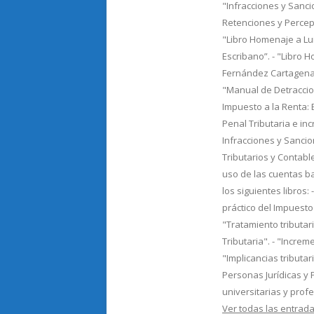
"Infracciones y Sancio
Retenciones y Percepc
"Libro Homenaje a Lu
Escribano”. - "Libro 
Fernández Cartagena"
"Manual de Detraccion
Impuesto a la Renta: Ej
Penal Tributaria e in
Infracciones y Sancio
Tributarios y Contable
uso de las cuentas b
los siguientes libros: 
práctico del Impuesto 
"Tratamiento tributar
Tributaria". - "Incre
"Implicancias tributa
Personas Jurídicas y 
universitarias y prof
Ver todas las entra