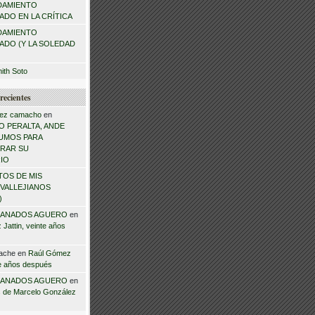
DAMIENTO
DO EN LA CRÍTICA
DAMIENTO
ADO (Y LA SOLEDAD
mith Soto
recientes
ez camacho
en
 PERALTA, ANDE
NSUMOS PARA
RAR SU
IO
TOS DE MIS
VALLEJIANOS
)
ANADOS AGUERO
en
Jattin, veinte años
ache
en
Raúl Gómez
te años después
ANADOS AGUERO
en
 de Marcelo González