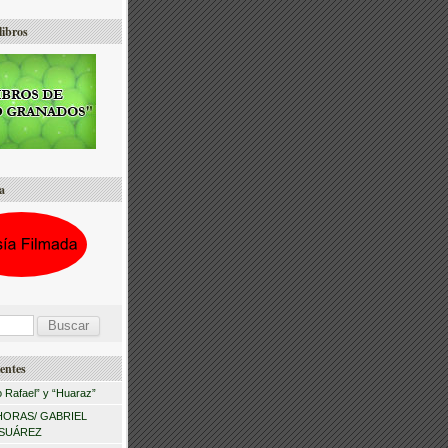
libros
a
entes
 Rafael” y “Huaraz”
HORAS/ GABRIEL
 SUÁREZ