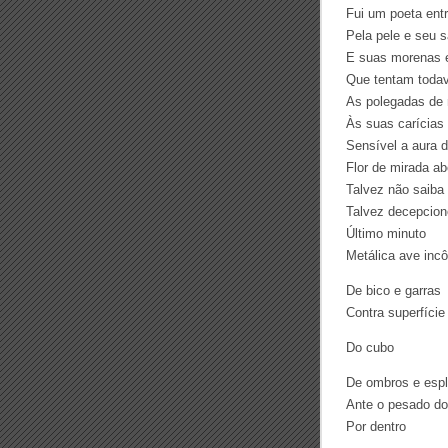
Fui um poeta entr
Pela pele e seu s
E suas morenas 
Que tentam todav
As polegadas de 
Às suas carícias
Sensível a aura 
Flor de mirada ab
Talvez não saiba
Talvez decepcion
Último minuto
Metálica ave in
De bico e garras
Contra superfície
Do cubo
De ombros e esp
Ante o pesado d
Por dentro