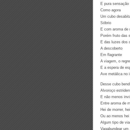
E pura sensação
Como agora
Um cubo desabit
Sóbrio
E com aroma de 
Porém fruto das
E das luzes dos 
A descoberto
Em flagrante
A viagem, o regr
E a espera de es
Ave metálica no i
Desse cubo bend
Alvoroço estriden
E não menos invi
Entre aroma de m
Hei de morrer, he
Ou ao menos hei
Algum tipo de vi
Vagabundear um 