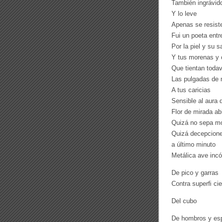
También ingrávid
Y lo leve
Apenas se resist
Fui un poeta entr
Por la piel y su s
Y tus morenas y 
Que tientan todav
Las pulgadas de m
A tus caricias
Sensible al aura 
Flor de mirada ab
Quizá no sepa mo
Quizá decepcion
a último minuto
Metálica ave in
De pico y garras
Contra superﬁ cie
Del cubo
De hombros y es