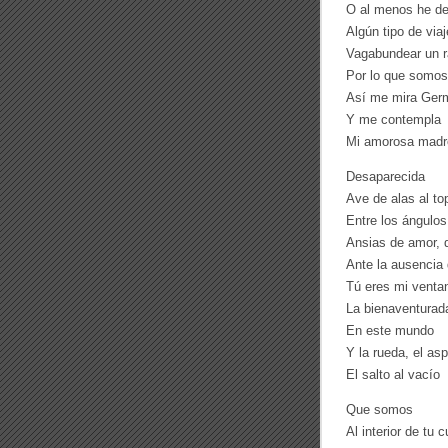
O al menos he d
Algún tipo de viaj
Vagabundear un r
Por lo que somos
Así me mira Ger
Y me contempla
Mi amorosa madr
Desaparecida
Ave de alas al to
Entre los ángulo
Ansias de amor, 
Ante la ausencia
Tú eres mi ventan
La bienaventurada
En este mundo
Y la rueda, el asp
El salto al vacío
Que somos
Al interior de tu 