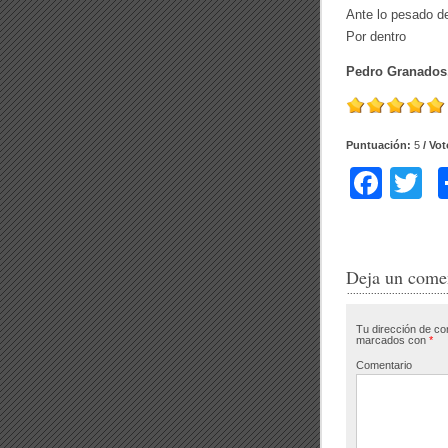
Ante lo pesado d
Por dentro
Pedro Granados
Puntuación:
5
/ Vo
F
T
a
w
c
tt
e
e
Deja un come
b
Tu dirección de co
o
marcados con
*
o
Comentario
k