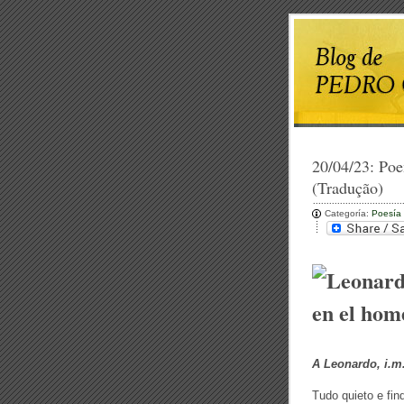
20/04/23:
Poe
(Tradução)
Categoría:
Poesía
A Leonardo, i.m
Tudo quieto e fin