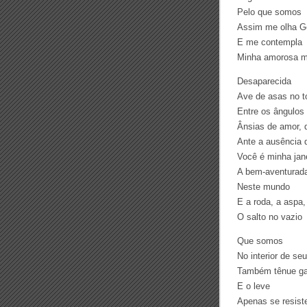
Pelo que somos
Assim me olha 
E me contempla
Minha amorosa m
Desaparecida
Ave de asas no t
Entre os ângulos
Ânsias de amor,
Ante a ausência 
Você é minha jane
A bem-aventurada
Neste mundo
E a roda, a aspa,
O salto no vazio
Que somos
No interior de se
Também tênue g
E o leve
Apenas se resist