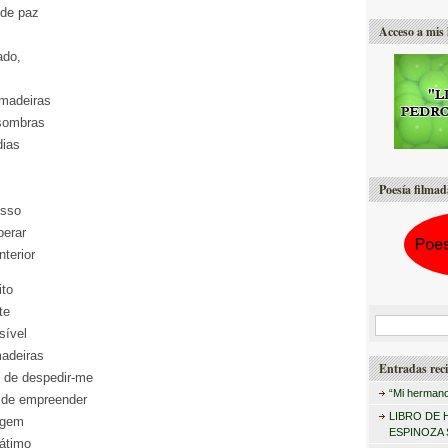
 de paz
Acceso a mis 
ado,
madeiras
 sombras
dias
Poesía filmad
esso
perar
nterior
ito
te
B
sível
u
adeiras
Entradas reci
i de despedir-me
s
“Mi hermano
 de empreender
c
LIBRO DE 
agem
a
ESPINOZA
átimo