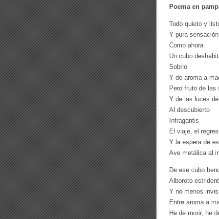
Poema en pamp
Todo quieto y list
Y pura sensación
Como ahora
Un cubo deshabit
Sobrio
Y de aroma a ma
Pero fruto de las
Y de las luces de
Al descubierto
Infragantis
El viaje, el regre
Y la espera de es
Ave metálica al in
De ese cubo bend
Alboroto estriden
Y no menos invis
Entre aroma a m
He de morir, he 