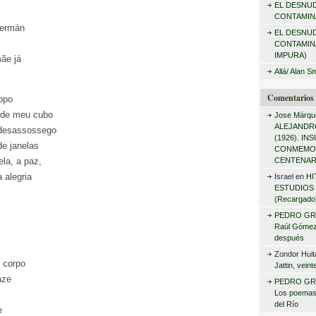
EL DESNU
r
CONTAMINA
:
Germán
EL DESNU
CONTAMIN
IMPURA)
ãe já
Allá/ Alan S
Comentarios 
opo
 de meu cubo
Jose Márqu
ALEJANDRO
 desassossego
(1926). I
de janelas
CONMEMO
la, a paz,
CENTENAR
 alegria
Israel
en
HI
ESTUDIOS 
(Recargado
PEDRO GR
Raúl Gómez 
después
Zondor Huit
u corpo
Jattin, vein
aze
PEDRO GR
Los poemas
del Río
e