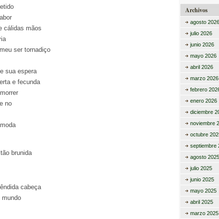
etido
Archivos
abor
agosto 202
e cálidas mãos
julio 2026
ia
junio 2026
meu ser tornadiço
mayo 2026
abril 2026
de sua espera
marzo 2026
erta e fecunda
febrero 202
 morrer
enero 2026
e no
diciembre 2
noviembre 
cômoda
octubre 202
septiembre 
 tão brunida
agosto 202
julio 2025
junio 2025
lêndida cabeça
mayo 2025
o mundo
abril 2025
marzo 2025