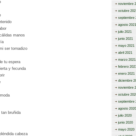
o
noviembre 
octubre 202
e
septiembre 
etenido
agosto 202
abor
julio 2021
cálidas manos
junio 2021
ía
mayo 2021
i ser tornadizo
abril 2021
marzo 2021
de tu espera
febrero 202
ierta y fecunda
enero 2021
rir
diciembre 2
e
noviembre 
octubre 202
cómoda
septiembre 
agosto 202
 tan bruñida
julio 2020
junio 2020
mayo 2020
pléndida cabeza