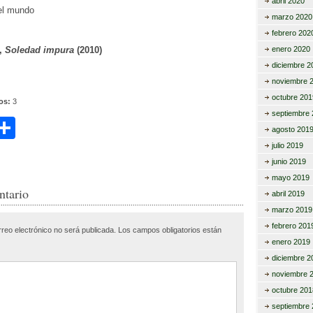
abril 2020
el mundo
marzo 2020
febrero 202
,
Soledad impura
(2010)
enero 2020
diciembre 2
noviembre 
octubre 201
tos:
3
septiembre 
C
agosto 201
i
o
julio 2019
junio 2019
m
mayo 2019
r
p
ntario
abril 2019
ar
marzo 2019
febrero 201
rreo electrónico no será publicada.
Los campos obligatorios están
tir
enero 2019
diciembre 2
noviembre 
octubre 201
septiembre 