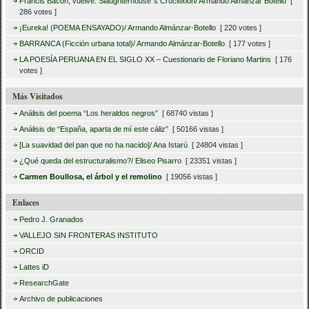
Francis Bacon, vuelve. Slaughterhouse´s Crucifixion/ Armando Almánzar Botello
[
286 votes ]
¡Eureka! (POEMA ENSAYADO)/ Armando Almánzar-Botello
[ 220 votes ]
BARRANCA (Ficción urbana total)/ Armando Almánzar-Botello
[ 177 votes ]
LA POESÍA PERUANA EN EL SIGLO XX – Cuestionario de Floriano Martins
[ 176
votes ]
Más Visitados
Análisis del poema “Los heraldos negros”
[ 68740 vistas ]
Análisis de “España, aparta de mí este cáliz”
[ 50166 vistas ]
[La suavidad del pan que no ha nacido]/ Ana Istarú
[ 24804 vistas ]
¿Qué queda del estructuralismo?/ Eliseo Pisarro
[ 23351 vistas ]
Carmen Boullosa, el árbol y el remolino
[ 19056 vistas ]
Enlaces
Pedro J. Granados
VALLEJO SIN FRONTERAS INSTITUTO
ORCID
Lattes iD
ResearchGate
Archivo de publicaciones