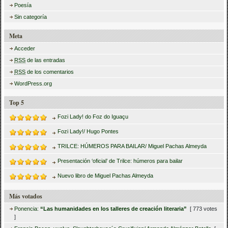
Poesía
Sin categoría
Meta
Acceder
RSS
de las entradas
RSS
de los comentarios
WordPress.org
Top 5
Fozi Lady! do Foz do Iguaçu
Fozi Lady!/ Hugo Pontes
TRILCE: HÚMEROS PARA BAILAR/ Miguel Pachas Almeyda
Presentación ‘oficial’ de Trilce: húmeros para bailar
Nuevo libro de Miguel Pachas Almeyda
Más votados
Ponencia:
“Las humanidades en los talleres de creación literaria”
[ 773 votes
]