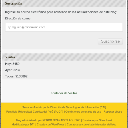
Suscripción
Ingrese su correo electrónico para notificarlo de las actualizaciones de este blog:
Dirección de correo
Dirección
de
correo
Visitas
Hoy: 3459
Ayer: 3237
Todos: 9133892
contador de Visitas
Servicio ofrecido por la Dirección de Tecnologías de Información (
DTI
)
Pontificia Universidad Católica del Perú (
PUCP
) |
Condiciones generales de uso
-
Reportar abuso
Blog administrado por
PEDRO GRANADOS AGUERO
| Diseñado por Stanch.net
Modificado por
DTI
|
Creado con WordPress
| Contactarse con el
administrador del blog