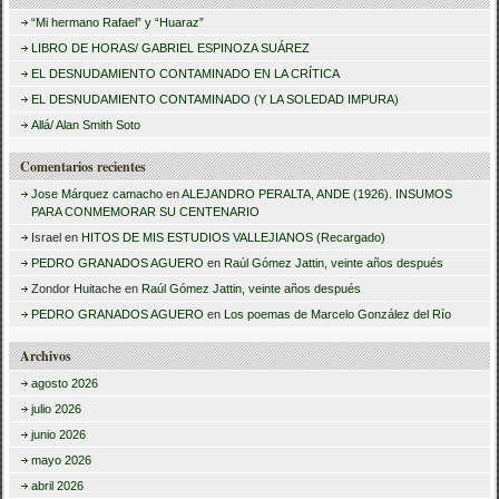
s
“Mi hermano Rafael” y “Huaraz”
c
LIBRO DE HORAS/ GABRIEL ESPINOZA SUÁREZ
a
EL DESNUDAMIENTO CONTAMINADO EN LA CRÍTICA
r
EL DESNUDAMIENTO CONTAMINADO (Y LA SOLEDAD IMPURA)
:
Allá/ Alan Smith Soto
Comentarios recientes
Jose Márquez camacho
en
ALEJANDRO PERALTA, ANDE (1926). INSUMOS
PARA CONMEMORAR SU CENTENARIO
Israel
en
HITOS DE MIS ESTUDIOS VALLEJIANOS (Recargado)
PEDRO GRANADOS AGUERO
en
Raúl Gómez Jattin, veinte años después
Zondor Huitache
en
Raúl Gómez Jattin, veinte años después
PEDRO GRANADOS AGUERO
en
Los poemas de Marcelo González del Río
Archivos
agosto 2026
julio 2026
junio 2026
mayo 2026
abril 2026