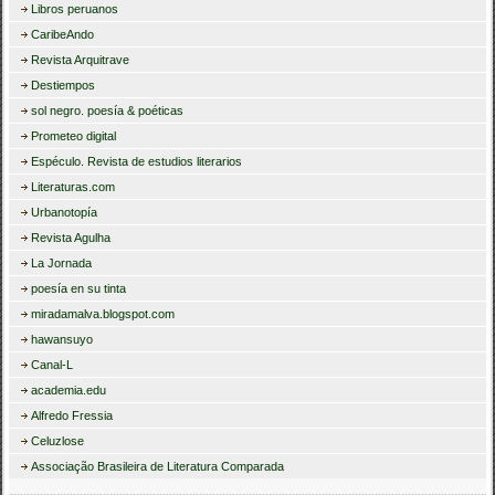
Libros peruanos
CaribeAndo
Revista Arquitrave
Destiempos
sol negro. poesía & poéticas
Prometeo digital
Espéculo. Revista de estudios literarios
Literaturas.com
Urbanotopía
Revista Agulha
La Jornada
poesía en su tinta
miradamalva.blogspot.com
hawansuyo
Canal-L
academia.edu
Alfredo Fressia
Celuzlose
Associação Brasileira de Literatura Comparada