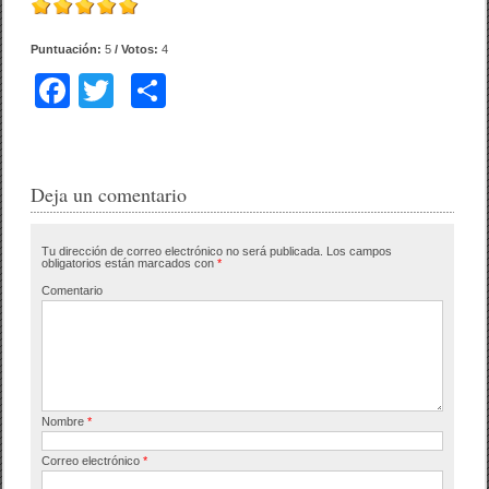
Puntuación:
5
/ Votos:
4
F
T
C
a
wi
o
c
tt
m
e
er
p
Deja un comentario
b
ar
Tu dirección de correo electrónico no será publicada.
Los campos
o
tir
obligatorios están marcados con
*
o
Comentario
k
Nombre
*
Correo electrónico
*