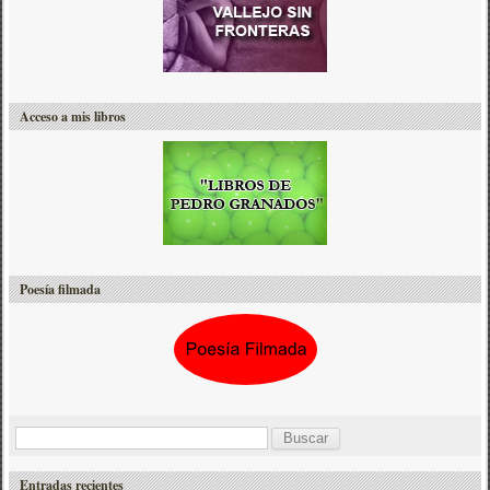
Acceso a mis libros
Poesía filmada
B
u
Entradas recientes