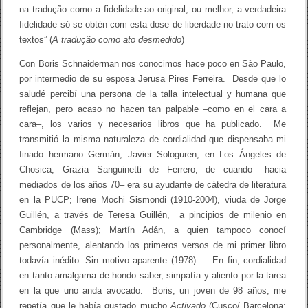
na tradução como a fidelidade ao original, ou melhor, a verdadeira
fidelidade só se obtén com esta dose de liberdade no trato com os
textos” (
A tradução como ato desmedido
)
Con Boris Schnaiderman nos conocimos hace poco en São Paulo,
por intermedio de su esposa Jerusa Pires Ferreira. Desde que lo
saludé percibí una persona de la talla intelectual y humana que
reflejan, pero acaso no hacen tan palpable –como en el cara a
cara–, los varios y necesarios libros que ha publicado. Me
transmitió la misma naturaleza de cordialidad que dispensaba mi
finado hermano Germán; Javier Sologuren, en Los Ángeles de
Chosica; Grazia Sanguinetti de Ferrero, de cuando –hacia
mediados de los años 70– era su ayudante de cátedra de literatura
en la PUCP; Irene Mochi Sismondi (1910-2004), viuda de Jorge
Guillén, a través de Teresa Guillén, a pincipios de milenio en
Cambridge (Mass); Martín Adán, a quien tampoco conocí
personalmente, alentando los primeros versos de mi primer libro
todavía inédito: Sin motivo aparente (1978). . En fin, cordialidad
en tanto amalgama de hondo saber, simpatía y aliento por la tarea
en la que uno anda avocado. Boris, un joven de 98 años, me
repetía que le había gustado mucho
Activado
(Cusco/ Barcelona: