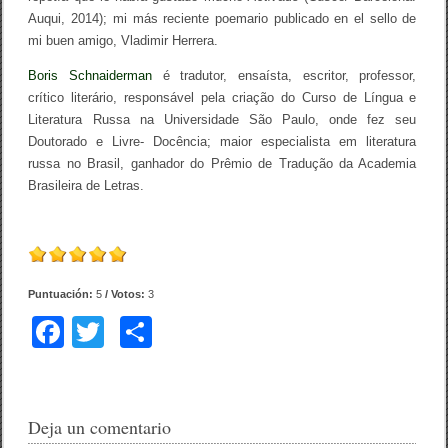
Auqui, 2014); mi más reciente poemario publicado en el sello de
mi buen amigo, Vladimir Herrera.
Boris Schnaiderman
é tradutor, ensaísta, escritor, professor,
crítico literário, responsável pela criação do Curso de Língua e
Literatura Russa na Universidade São Paulo, onde fez seu
Doutorado e Livre- Docência; maior especialista em literatura
russa no Brasil, ganhador do Prêmio de Tradução da Academia
Brasileira de Letras.
Puntuación:
5
/ Votos:
3
F
T
C
a
wi
o
c
tt
m
e
er
p
Deja un comentario