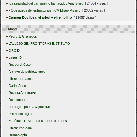
[La suavidad del pan que no ha nacido]/ Ana Istarú
[ 24804 vistas ]
¿Qué queda del estructuralismo?/ Eliseo Pisarro
[ 23352 vistas ]
Carmen Boullosa, el árbol y el remolino
[ 19057 vistas ]
Enlaces
Pedro J. Granados
VALLEJO SIN FRONTERAS INSTITUTO
ORCID
Lattes iD
ResearchGate
Archivo de publicaciones
Libros peruanos
CaribeAndo
Revista Arquitrave
Destiempos
sol negro. poesía & poéticas
Prometeo digital
Espéculo. Revista de estudios literarios
Literaturas.com
Urbanotopía