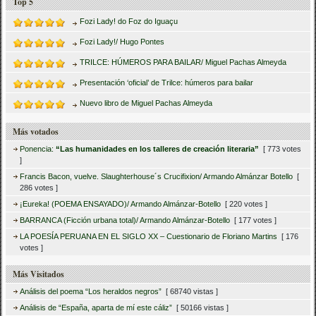
Top 5
Fozi Lady! do Foz do Iguaçu
Fozi Lady!/ Hugo Pontes
TRILCE: HÚMEROS PARA BAILAR/ Miguel Pachas Almeyda
Presentación ‘oficial’ de Trilce: húmeros para bailar
Nuevo libro de Miguel Pachas Almeyda
Más votados
Ponencia:
“Las humanidades en los talleres de creación literaria”
[ 773 votes
]
Francis Bacon, vuelve. Slaughterhouse´s Crucifixion/ Armando Almánzar Botello
[
286 votes ]
¡Eureka! (POEMA ENSAYADO)/ Armando Almánzar-Botello
[ 220 votes ]
BARRANCA (Ficción urbana total)/ Armando Almánzar-Botello
[ 177 votes ]
LA POESÍA PERUANA EN EL SIGLO XX – Cuestionario de Floriano Martins
[ 176
votes ]
Más Visitados
Análisis del poema “Los heraldos negros”
[ 68740 vistas ]
Análisis de “España, aparta de mí este cáliz”
[ 50166 vistas ]