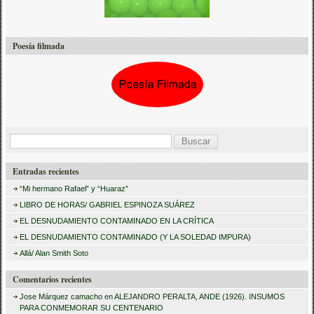
Poesía filmada
B
u
Entradas recientes
s
“Mi hermano Rafael” y “Huaraz”
c
LIBRO DE HORAS/ GABRIEL ESPINOZA SUÁREZ
a
EL DESNUDAMIENTO CONTAMINADO EN LA CRÍTICA
r
EL DESNUDAMIENTO CONTAMINADO (Y LA SOLEDAD IMPURA)
:
Allá/ Alan Smith Soto
Comentarios recientes
Jose Márquez camacho
en
ALEJANDRO PERALTA, ANDE (1926). INSUMOS
PARA CONMEMORAR SU CENTENARIO