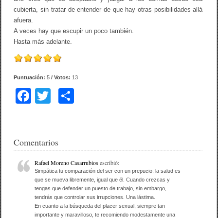
cubierta, sin tratar de entender de que hay otras posibilidades allá
afuera.
A veces hay que escupir un poco también.
Hasta más adelante.
Puntuación:
5
/ Votos:
13
F
T
C
a
wi
o
c
tt
m
e
er
p
Comentarios
b
ar
Rafael Moreno Casarrubios
escribió:
o
tir
Simpática tu comparación del ser con un prepucio: la salud es
que se mueva libremente, igual que él. Cuando crezcas y
o
tengas que defender un puesto de trabajo, sin embargo,
tendrás que controlar sus irrupciones. Una lástima.
k
En cuanto a la búsqueda del placer sexual, siempre tan
importante y maravilloso, te recomiendo modestamente una