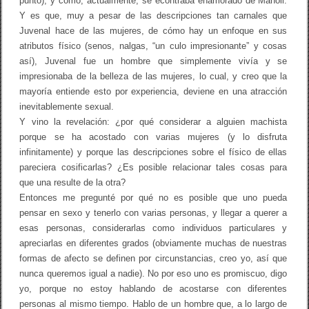
punto), y cómo, actualmente, se econtraba enamorado de Manoli.
Y es que, muy a pesar de las descripciones tan carnales que
Juvenal hace de las mujeres, de cómo hay un enfoque en sus
atributos físico (senos, nalgas, “un culo impresionante” y cosas
así), Juvenal fue un hombre que simplemente vivía y se
impresionaba de la belleza de las mujeres, lo cual, y creo que la
mayoría entiende esto por experiencia, deviene en una atracción
inevitablemente sexual.
Y vino la revelación: ¿por qué considerar a alguien machista
porque se ha acostado con varias mujeres (y lo disfruta
infinitamente) y porque las descripciones sobre el físico de ellas
pareciera cosificarlas? ¿Es posible relacionar tales cosas para
que una resulte de la otra?
Entonces me pregunté por qué no es posible que uno pueda
pensar en sexo y tenerlo con varias personas, y llegar a querer a
esas personas, considerarlas como individuos particulares y
apreciarlas en diferentes grados (obviamente muchas de nuestras
formas de afecto se definen por circunstancias, creo yo, así que
nunca queremos igual a nadie). No por eso uno es promiscuo, digo
yo, porque no estoy hablando de acostarse con diferentes
personas al mismo tiempo. Hablo de un hombre que, a lo largo de