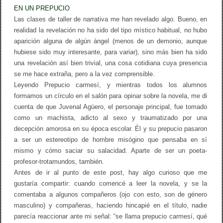
EN UN PREPUCIO
Las clases de taller de narrativa me han revelado algo. Bueno, en
realidad la revelación no ha sido del tipo místico habitual, no hubo
aparición alguna de algún ángel (menos de un demonio, aunque
hubiese sido muy interesante, para variar), sino más bien ha sido
una revelación así bien trivial, una cosa cotidiana cuya presencia
se me hace extraña, pero a la vez comprensible.
Leyendo Prepucio carmesí, y mientras todos los alumnos
formamos un círculo en el salón para opinar sobre la novela, me di
cuenta de que Juvenal Agüero, el personaje principal, fue tomado
como un machista, adicto al sexo y traumatizado por una
decepción amorosa en su época escolar. Él y su prepucio pasaron
a ser un estereotipo de hombre misógino que pensaba en sí
mismo y cómo saciar su salacidad. Aparte de ser un poeta-
profesor-trotamundos, también.
Antes de ir al punto de este post, hay algo curioso que me
gustaría compartir: cuando comencé a leer la novela, y se la
comentaba a algunos compañeros (ojo con esto, son de género
masculino) y compañeras, haciendo hincapié en el título, nadie
parecía reaccionar ante mi señal: “se llama prepucio carmesí, qué