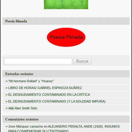
Poesía filmada
B
u
Entradas recientes
s
“Mi hermano Rafael” y “Huaraz”
c
LIBRO DE HORAS/ GABRIEL ESPINOZA SUÁREZ
a
EL DESNUDAMIENTO CONTAMINADO EN LA CRÍTICA
r
EL DESNUDAMIENTO CONTAMINADO (Y LA SOLEDAD IMPURA)
:
Allá/ Alan Smith Soto
Comentarios recientes
Jose Márquez camacho
en
ALEJANDRO PERALTA, ANDE (1926). INSUMOS
PARA CONMEMORAR SU CENTENARIO