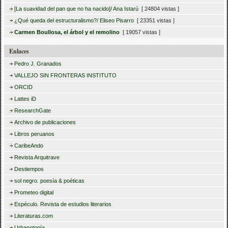
[La suavidad del pan que no ha nacido]/ Ana Istarú
[ 24804 vistas ]
¿Qué queda del estructuralismo?/ Eliseo Pisarro
[ 23351 vistas ]
Carmen Boullosa, el árbol y el remolino
[ 19057 vistas ]
Enlaces
Pedro J. Granados
VALLEJO SIN FRONTERAS INSTITUTO
ORCID
Lattes iD
ResearchGate
Archivo de publicaciones
Libros peruanos
CaribeAndo
Revista Arquitrave
Destiempos
sol negro. poesía & poéticas
Prometeo digital
Espéculo. Revista de estudios literarios
Literaturas.com
Urbanotopía