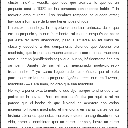
chiste ¿no?”… Resulta que tuve que explicar lo que es un
prepucio casi al 100% de las personas con quienes hablé. Y la
mayoría eran mujeres. Los hombres tampoco se quedan atrás;
hay que informarse de lo que tienen pues chicos!
Entonces, cuando ya la mayoría estaba bien enterada de lo que
era un prepucio y lo que éste hacía; mi mente, después de pasar
por este recuerdo anecdótico, pasó a situarse en mi salón de
clase y escuché a dos compañeras diciendo que Juvenal era
machista, que le gustaba mucho acostarse con muchas muejeres
todo el tiempo (cosificándolas) y que, bueno, básicamente ése era
su perfil. Aparte de ser el ya mencionado poeta-profesor-
trotamundos. Y yo, como llegué tarde, fui señalada por el profe
para contestar la misma pregunta: “¿cómo crees que era Juvenal,
machista? — Para nada, no creo que sea machista”.
No voy a poner exactamente lo que dije, porque tendría que citar
partes de la novela. Pero, mi explicación iba por aquí: a mí no
parece que el hecho de que Juvenal se acostara con varias
mujeres lo hiciera machista; él menciona en varias partes de su
historia cómo es que estas mujeres tuvieron un significado en su
vida, cómo lo cambiaron (por un cierto tiempo y hasta un cierto