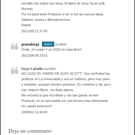
novelita mía sobre ese tema: El diario de Susy Scott (edit.
Norma).
Por mi parte leeré Prepucio a ver si me da nuevas ideas.
Saludos, buena y liberada lectora
Rafael
25/12/09 11:37:43
granadospj
escribió:
Autor
Órale, mi cuate! Y un 2010 en copa llena!
26/12/09 08:23:51
Diego Labarthe
escribió:
NO LEAS "EL DIARIO DE SUSY SCOTT". Ese tal Rafael fue
profesor en La Inmaculada y era un mañoso, pero muy pavo
y estúpido, aunque siempre gracioso. Es vanidoso y tal, pero
hay mejores libros, sin duda alguna.
Me encantó lo que escribiste y me dan ganas de leer
Prepucio; se ve que puede ser una lectura muy interesante.
Un saludo inmenso!!!
18/09/12 11:46:00
Deja un comentario