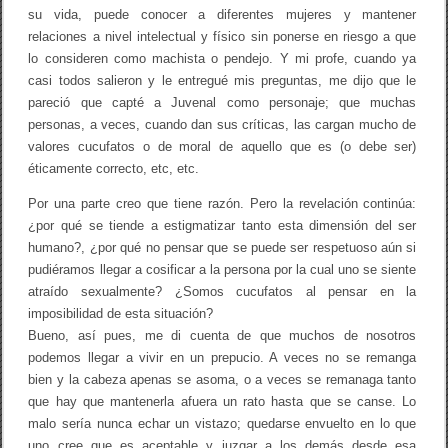
su vida, puede conocer a diferentes mujeres y mantener
relaciones a nivel intelectual y físico sin ponerse en riesgo a que
lo consideren como machista o pendejo. Y mi profe, cuando ya
casi todos salieron y le entregué mis preguntas, me dijo que le
pareció que capté a Juvenal como personaje; que muchas
personas, a veces, cuando dan sus críticas, las cargan mucho de
valores cucufatos o de moral de aquello que es (o debe ser)
éticamente correcto, etc, etc.
Por una parte creo que tiene razón. Pero la revelación continúa:
¿por qué se tiende a estigmatizar tanto esta dimensión del ser
humano?, ¿por qué no pensar que se puede ser respetuoso aún si
pudiéramos llegar a cosificar a la persona por la cual uno se siente
atraído sexualmente? ¿Somos cucufatos al pensar en la
imposibilidad de esta situación?
Bueno, así pues, me di cuenta de que muchos de nosotros
podemos llegar a vivir en un prepucio. A veces no se remanga
bien y la cabeza apenas se asoma, o a veces se remanaga tanto
que hay que mantenerla afuera un rato hasta que se canse. Lo
malo sería nunca echar un vistazo; quedarse envuelto en lo que
uno cree que es aceptable y juzgar a los demás desde esa