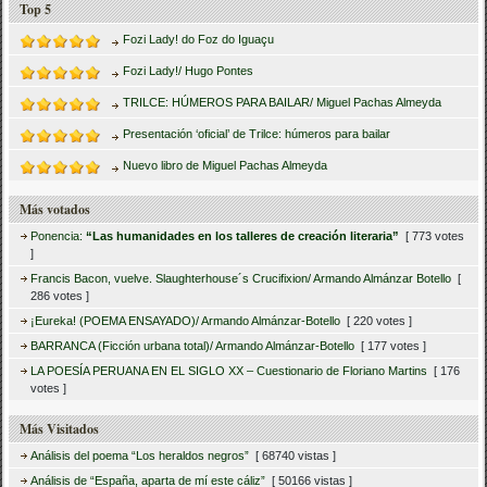
Top 5
Fozi Lady! do Foz do Iguaçu
Fozi Lady!/ Hugo Pontes
TRILCE: HÚMEROS PARA BAILAR/ Miguel Pachas Almeyda
Presentación ‘oficial’ de Trilce: húmeros para bailar
Nuevo libro de Miguel Pachas Almeyda
Más votados
Ponencia:
“Las humanidades en los talleres de creación literaria”
[ 773 votes
]
Francis Bacon, vuelve. Slaughterhouse´s Crucifixion/ Armando Almánzar Botello
[
286 votes ]
¡Eureka! (POEMA ENSAYADO)/ Armando Almánzar-Botello
[ 220 votes ]
BARRANCA (Ficción urbana total)/ Armando Almánzar-Botello
[ 177 votes ]
LA POESÍA PERUANA EN EL SIGLO XX – Cuestionario de Floriano Martins
[ 176
votes ]
Más Visitados
Análisis del poema “Los heraldos negros”
[ 68740 vistas ]
Análisis de “España, aparta de mí este cáliz”
[ 50166 vistas ]