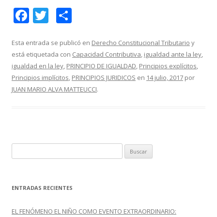
F
T
C
ac
w
o
e
itt
m
Esta entrada se publicó en
Derecho Constitucional Tributario
y
está etiquetada con
Capacidad Contributiva
,
igualdad ante la ley
,
b
er
p
igualdad en la ley
,
PRINCIPIO DE IGUALDAD
,
Principios explícitos
,
o
ar
Principios implícitos
,
PRINCIPIOS JURIDICOS
en
14 julio, 2017
por
o
ti
JUAN MARIO ALVA MATTEUCCI
.
k
r
B
u
s
c
ENTRADAS RECIENTES
a
r
EL FENÓMENO EL NIÑO COMO EVENTO EXTRAORDINARIO: