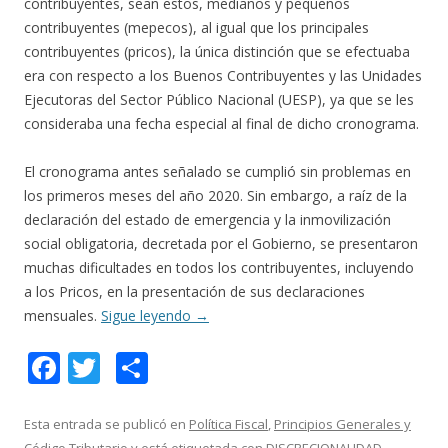
contribuyentes, sean estos, medianos y pequeños
contribuyentes (mepecos), al igual que los principales
contribuyentes (pricos), la única distinción que se efectuaba
era con respecto a los Buenos Contribuyentes y las Unidades
Ejecutoras del Sector Público Nacional (UESP), ya que se les
consideraba una fecha especial al final de dicho cronograma.
El cronograma antes señalado se cumplió sin problemas en
los primeros meses del año 2020. Sin embargo, a raíz de la
declaración del estado de emergencia y la inmovilización
social obligatoria, decretada por el Gobierno, se presentaron
muchas dificultades en todos los contribuyentes, incluyendo
a los Pricos, en la presentación de sus declaraciones
mensuales.
Sigue leyendo
→
F
T
C
ac
w
o
e
itt
m
Esta entrada se publicó en
Política Fiscal
,
Principios Generales y