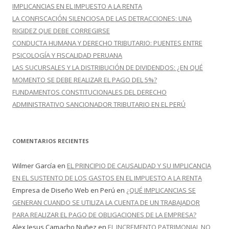
:
IMPLICANCIAS EN EL IMPUESTO A LA RENTA
LA CONFISCACIÓN SILENCIOSA DE LAS DETRACCIONES: UNA
RIGIDEZ QUE DEBE CORREGIRSE
CONDUCTA HUMANA Y DERECHO TRIBUTARIO: PUENTES ENTRE
PSICOLOGÍA Y FISCALIDAD PERUANA
LAS SUCURSALES Y LA DISTRIBUCIÓN DE DIVIDENDOS: ¿EN QUÉ
MOMENTO SE DEBE REALIZAR EL PAGO DEL 5%?
FUNDAMENTOS CONSTITUCIONALES DEL DERECHO
ADMINISTRATIVO SANCIONADOR TRIBUTARIO EN EL PERÚ
COMENTARIOS RECIENTES
Wilmer García
en
EL PRINCIPIO DE CAUSALIDAD Y SU IMPLICANCIA
EN EL SUSTENTO DE LOS GASTOS EN EL IMPUESTO A LA RENTA
Empresa de Diseño Web en Perú
en
¿QUÉ IMPLICANCIAS SE
GENERAN CUANDO SE UTILIZA LA CUENTA DE UN TRABAJADOR
PARA REALIZAR EL PAGO DE OBLIGACIONES DE LA EMPRESA?
Alex Jesus Camacho Nuñez
en
EL INCREMENTO PATRIMONIAL NO