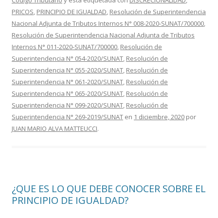
Código Tributario
y está etiquetada con
DISCRECIONALIDAD
,
b
er
p
PRICOS
,
PRINCIPIO DE IGUALDAD
,
Resolución de Superintendencia
o
ar
Nacional Adjunta de Tributos Internos N° 008-2020-SUNAT/700000
,
o
ti
Resolución de Superintendencia Nacional Adjunta de Tributos
Internos N° 011-2020-SUNAT/700000
,
Resolución de
k
r
Superintendencia N° 054-2020/SUNAT
,
Resolución de
Superintendencia N° 055-2020/SUNAT
,
Resolución de
Superintendencia N° 061-2020/SUNAT
,
Resolución de
Superintendencia N° 065-2020/SUNAT
,
Resolución de
Superintendencia N° 099-2020/SUNAT
,
Resolución de
Superintendencia N° 269-2019/SUNAT
en
1 diciembre, 2020
por
JUAN MARIO ALVA MATTEUCCI
.
¿QUE ES LO QUE DEBE CONOCER SOBRE EL
PRINCIPIO DE IGUALDAD?