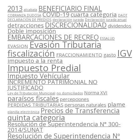
2013
BENEFICIARIO FINAL
alcabala
COVID-19
cuarta categoria
COBRANZA DUDOSA
DAOT
DECLARACIÓN DE PREDIOS
declaración jurada
Declaración jurada anual
DISCRECIONALIDAD
detracciones
dividendos
Doble imposición
EMBARCACIONES DE RECREO
ESSALUD
Evasión Tributaria
EVASION
IGV
fiscalización
FRACCIONAMIENTO
gasto
impuesto a la renta
Impuesto Predial
Impuesto Vehícular
INCREMENTO PATRIMONIAL NO
JUSTIFICADO
Norma XVI
Ley de Tributación Municipal
no domiciliados
paraísos fiscales
percepciones
plame
PERDIDAS TRIBUTARIAS
personas naturales
Precios de Transferencia
planilla electrónica
quinta categoria
Resolución de Superintendencia N° 300-
2014/SUNAT
Resolución de Superintendencia Nº