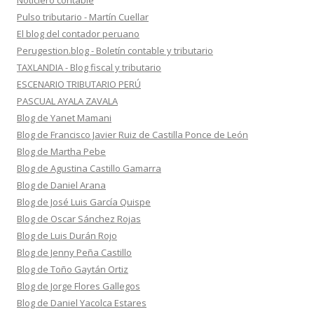
Noticiero contable
Pulso tributario - Martín Cuellar
El blog del contador peruano
Perugestion.blog - Boletín contable y tributario
TAXLANDIA - Blog fiscal y tributario
ESCENARIO TRIBUTARIO PERÚ
PASCUAL AYALA ZAVALA
Blog de Yanet Mamani
Blog de Francisco Javier Ruiz de Castilla Ponce de León
Blog de Martha Pebe
Blog de Agustina Castillo Gamarra
Blog de Daniel Arana
Blog de José Luis García Quispe
Blog de Oscar Sánchez Rojas
Blog de Luis Durán Rojo
Blog de Jenny Peña Castillo
Blog de Toño Gaytán Ortiz
Blog de Jorge Flores Gallegos
Blog de Daniel Yacolca Estares