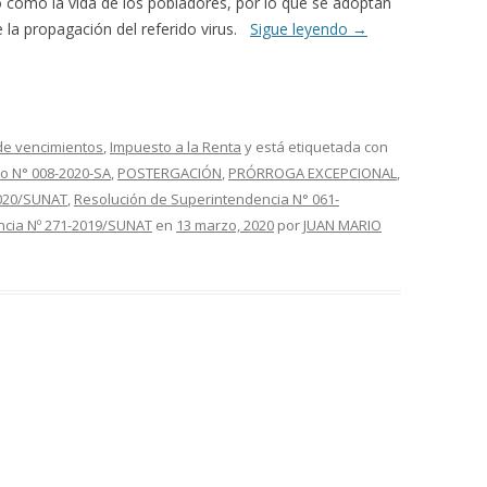
o como la vida de los pobladores, por lo que se adoptan
e la propagación del referido virus.
Sigue leyendo
→
e vencimientos
,
Impuesto a la Renta
y está etiquetada con
o N° 008-2020-SA
,
POSTERGACIÓN
,
PRÓRROGA EXCEPCIONAL
,
2020/SUNAT
,
Resolución de Superintendencia N° 061-
ncia Nº 271-2019/SUNAT
en
13 marzo, 2020
por
JUAN MARIO