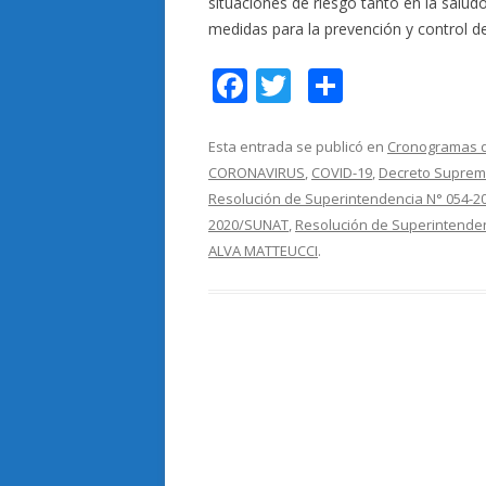
situaciones de riesgo tanto en la salud
medidas para la prevención y control d
F
T
C
ac
w
o
e
itt
m
Esta entrada se publicó en
Cronogramas d
CORONAVIRUS
,
COVID-19
,
Decreto Suprem
b
er
p
Resolución de Superintendencia N° 054-
o
ar
2020/SUNAT
,
Resolución de Superintende
o
ti
ALVA MATTEUCCI
.
k
r