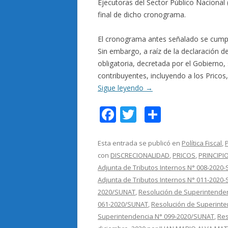
Ejecutoras del Sector Público Nacional 
final de dicho cronograma.
El cronograma antes señalado se cumpl
Sin embargo, a raíz de la declaración d
obligatoria, decretada por el Gobierno,
contribuyentes, incluyendo a los Pricos
Sigue leyendo
→
F
T
C
ac
w
o
e
itt
m
Esta entrada se publicó en
Política Fiscal
,
con
DISCRECIONALIDAD
,
PRICOS
,
PRINCIPI
b
er
p
Adjunta de Tributos Internos N° 008-2020
o
ar
Adjunta de Tributos Internos N° 011-2020
o
ti
2020/SUNAT
,
Resolución de Superintende
061-2020/SUNAT
,
Resolución de Superint
k
r
Superintendencia N° 099-2020/SUNAT
,
Res