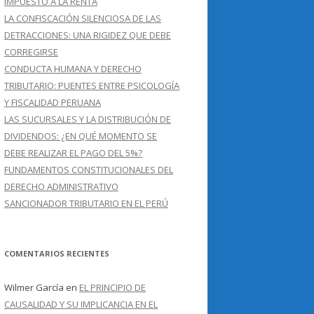
IMPUESTO A LA RENTA
LA CONFISCACIÓN SILENCIOSA DE LAS
DETRACCIONES: UNA RIGIDEZ QUE DEBE
CORREGIRSE
CONDUCTA HUMANA Y DERECHO
TRIBUTARIO: PUENTES ENTRE PSICOLOGÍA
Y FISCALIDAD PERUANA
LAS SUCURSALES Y LA DISTRIBUCIÓN DE
DIVIDENDOS: ¿EN QUÉ MOMENTO SE
DEBE REALIZAR EL PAGO DEL 5%?
FUNDAMENTOS CONSTITUCIONALES DEL
DERECHO ADMINISTRATIVO
SANCIONADOR TRIBUTARIO EN EL PERÚ
COMENTARIOS RECIENTES
Wilmer García
en
EL PRINCIPIO DE
CAUSALIDAD Y SU IMPLICANCIA EN EL