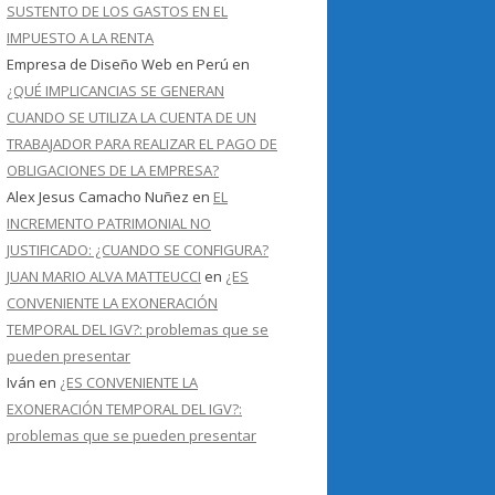
SUSTENTO DE LOS GASTOS EN EL
IMPUESTO A LA RENTA
Empresa de Diseño Web en Perú
en
¿QUÉ IMPLICANCIAS SE GENERAN
CUANDO SE UTILIZA LA CUENTA DE UN
TRABAJADOR PARA REALIZAR EL PAGO DE
OBLIGACIONES DE LA EMPRESA?
Alex Jesus Camacho Nuñez
en
EL
INCREMENTO PATRIMONIAL NO
JUSTIFICADO: ¿CUANDO SE CONFIGURA?
JUAN MARIO ALVA MATTEUCCI
en
¿ES
CONVENIENTE LA EXONERACIÓN
TEMPORAL DEL IGV?: problemas que se
pueden presentar
Iván
en
¿ES CONVENIENTE LA
EXONERACIÓN TEMPORAL DEL IGV?:
problemas que se pueden presentar