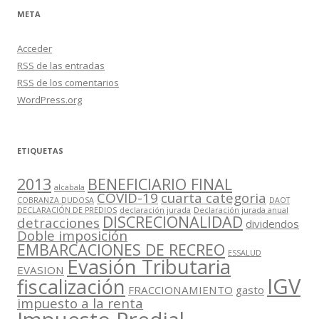
META
Acceder
RSS
de las entradas
RSS
de los comentarios
WordPress.org
ETIQUETAS
2013
BENEFICIARIO FINAL
alcabala
COVID-19
cuarta categoria
COBRANZA DUDOSA
DAOT
DECLARACIÓN DE PREDIOS
declaración jurada
Declaración jurada anual
DISCRECIONALIDAD
detracciones
dividendos
Doble imposición
EMBARCACIONES DE RECREO
ESSALUD
Evasión Tributaria
EVASION
IGV
fiscalización
FRACCIONAMIENTO
gasto
impuesto a la renta