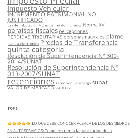
Impuesto Predial
Impuesto Vehícular
INCREMENTO PATRIMONIAL NO
JUSTIFICADO
Norma XVI
Ley de Tributación Municipal
no domiciliados
paraísos fiscales
percepciones
plame
PERDIDAS TRIBUTARIAS
personas naturales
Precios de Transferencia
planilla electrónica
quinta categoria
Resolución de Superintendencia N° 300-
2014/SUNAT
Resolución de Superintendencia Nº
013-2007/SUNAT
retenciones
sunat
retención
Serenazgo
VALOR DE MERCADO
VIATICOS
TOP 5
LO QUE DEBE CONOCER ACERCA DE LOS DESMEDROS
EN AUTOSERVICIOS: Tome en cuenta la publicación de la