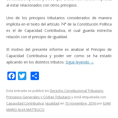
al estar relacionados con otros principios.
Uno de los principios tributarios considerados de manera
implícita en el texto del artículo 74° de la Constitución Política
es el de Capacidad Contributiva, el cual guarda estrecha
relación con el principio de igualdad.
El motivo del presente informe es analizar el Principio de
Capacidad Contributiva y poder ver como se ha estado
aplicando en los distintos tributos.
Sigue leyendo
→
F
T
C
ac
w
o
e
itt
m
Esta entrada se publicó en
Derecho Constitucional Tributario
,
Principios Generales y Código Tributario
y está etiquetada con
b
er
p
Capacidad Contributiva
,
Igualdad
en
15 noviembre, 2016
por
JUAN
o
ar
MARIO ALVA MATTEUCCI
.
o
ti