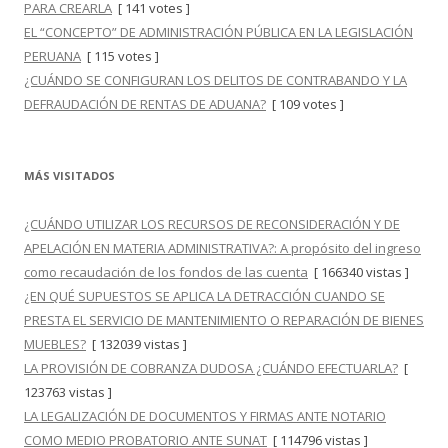
PARA CREARLA
[ 141 votes ]
EL “CONCEPTO” DE ADMINISTRACIÓN PÚBLICA EN LA LEGISLACIÓN
PERUANA
[ 115 votes ]
¿CUÁNDO SE CONFIGURAN LOS DELITOS DE CONTRABANDO Y LA
DEFRAUDACIÓN DE RENTAS DE ADUANA?
[ 109 votes ]
MÁS VISITADOS
¿CUÁNDO UTILIZAR LOS RECURSOS DE RECONSIDERACIÓN Y DE
APELACIÓN EN MATERIA ADMINISTRATIVA?: A propósito del ingreso
como recaudación de los fondos de las cuenta
[ 166340 vistas ]
¿EN QUÉ SUPUESTOS SE APLICA LA DETRACCIÓN CUANDO SE
PRESTA EL SERVICIO DE MANTENIMIENTO O REPARACIÓN DE BIENES
MUEBLES?
[ 132039 vistas ]
LA PROVISIÓN DE COBRANZA DUDOSA ¿CUÁNDO EFECTUARLA?
[
123763 vistas ]
LA LEGALIZACIÓN DE DOCUMENTOS Y FIRMAS ANTE NOTARIO
COMO MEDIO PROBATORIO ANTE SUNAT
[ 114796 vistas ]