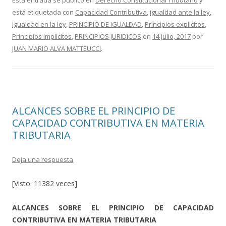
e
itt
m
Esta entrada se publicó en
Derecho Constitucional Tributario
y
está etiquetada con
Capacidad Contributiva
,
igualdad ante la ley
,
b
er
p
igualdad en la ley
,
PRINCIPIO DE IGUALDAD
,
Principios explícitos
,
o
ar
Principios implícitos
,
PRINCIPIOS JURIDICOS
en
14 julio, 2017
por
o
ti
JUAN MARIO ALVA MATTEUCCI
.
k
r
ALCANCES SOBRE EL PRINCIPIO DE
CAPACIDAD CONTRIBUTIVA EN MATERIA
TRIBUTARIA
Deja una respuesta
[Visto: 11382 veces]
ALCANCES SOBRE EL PRINCIPIO DE CAPACIDAD
CONTRIBUTIVA EN MATERIA TRIBUTARIA