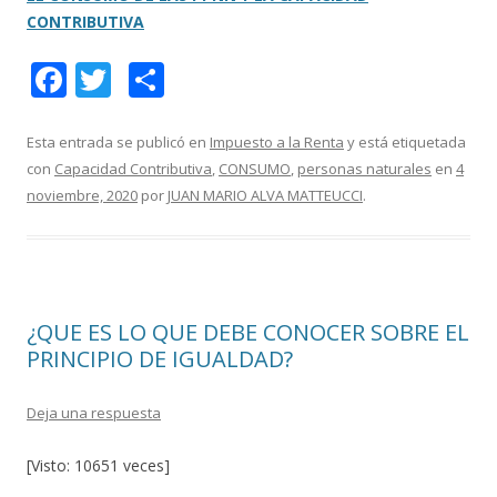
CONTRIBUTIVA
F
T
C
ac
w
o
e
itt
m
Esta entrada se publicó en
Impuesto a la Renta
y está etiquetada
con
Capacidad Contributiva
,
CONSUMO
,
personas naturales
en
4
b
er
p
noviembre, 2020
por
JUAN MARIO ALVA MATTEUCCI
.
o
ar
o
ti
k
r
¿QUE ES LO QUE DEBE CONOCER SOBRE EL
PRINCIPIO DE IGUALDAD?
Deja una respuesta
[Visto: 10651 veces]