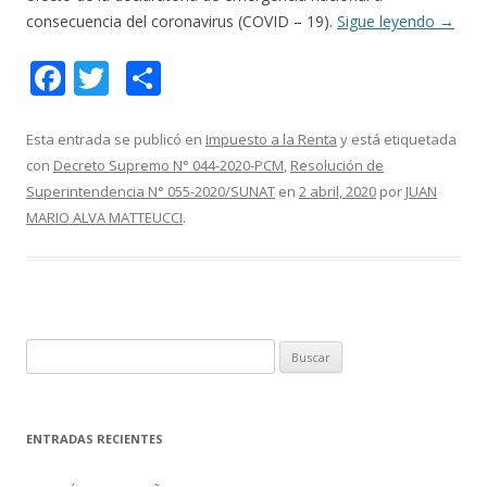
consecuencia del coronavirus (COVID – 19).
Sigue leyendo
→
F
T
C
ac
w
o
e
itt
m
Esta entrada se publicó en
Impuesto a la Renta
y está etiquetada
con
Decreto Supremo N° 044-2020-PCM
,
Resolución de
b
er
p
Superintendencia N° 055-2020/SUNAT
en
2 abril, 2020
por
JUAN
o
ar
MARIO ALVA MATTEUCCI
.
o
ti
k
r
B
u
s
c
ENTRADAS RECIENTES
a
r