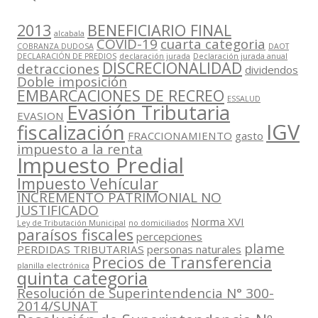
2013
BENEFICIARIO FINAL
alcabala
COVID-19
cuarta categoria
COBRANZA DUDOSA
DAOT
DECLARACIÓN DE PREDIOS
declaración jurada
Declaración jurada anual
DISCRECIONALIDAD
detracciones
dividendos
Doble imposición
EMBARCACIONES DE RECREO
ESSALUD
Evasión Tributaria
EVASION
IGV
fiscalización
FRACCIONAMIENTO
gasto
impuesto a la renta
Impuesto Predial
Impuesto Vehícular
INCREMENTO PATRIMONIAL NO
JUSTIFICADO
Norma XVI
Ley de Tributación Municipal
no domiciliados
paraísos fiscales
percepciones
plame
PERDIDAS TRIBUTARIAS
personas naturales
Precios de Transferencia
planilla electrónica
quinta categoria
Resolución de Superintendencia N° 300-
2014/SUNAT