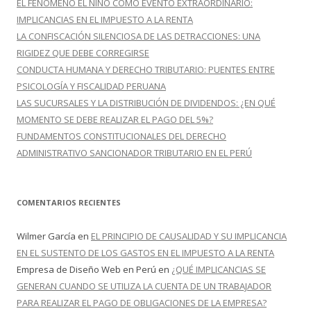
EL FENÓMENO EL NIÑO COMO EVENTO EXTRAORDINARIO:
:
IMPLICANCIAS EN EL IMPUESTO A LA RENTA
LA CONFISCACIÓN SILENCIOSA DE LAS DETRACCIONES: UNA
RIGIDEZ QUE DEBE CORREGIRSE
CONDUCTA HUMANA Y DERECHO TRIBUTARIO: PUENTES ENTRE
PSICOLOGÍA Y FISCALIDAD PERUANA
LAS SUCURSALES Y LA DISTRIBUCIÓN DE DIVIDENDOS: ¿EN QUÉ
MOMENTO SE DEBE REALIZAR EL PAGO DEL 5%?
FUNDAMENTOS CONSTITUCIONALES DEL DERECHO
ADMINISTRATIVO SANCIONADOR TRIBUTARIO EN EL PERÚ
COMENTARIOS RECIENTES
Wilmer García
en
EL PRINCIPIO DE CAUSALIDAD Y SU IMPLICANCIA
EN EL SUSTENTO DE LOS GASTOS EN EL IMPUESTO A LA RENTA
Empresa de Diseño Web en Perú
en
¿QUÉ IMPLICANCIAS SE
GENERAN CUANDO SE UTILIZA LA CUENTA DE UN TRABAJADOR
PARA REALIZAR EL PAGO DE OBLIGACIONES DE LA EMPRESA?