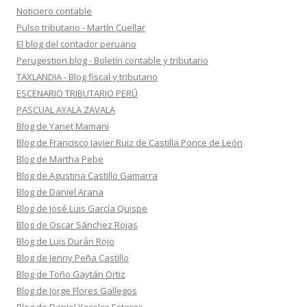
Noticiero contable
Pulso tributario - Martín Cuellar
El blog del contador peruano
Perugestion.blog - Boletín contable y tributario
TAXLANDIA - Blog fiscal y tributario
ESCENARIO TRIBUTARIO PERÚ
PASCUAL AYALA ZAVALA
Blog de Yanet Mamani
Blog de Francisco Javier Ruiz de Castilla Ponce de León
Blog de Martha Pebe
Blog de Agustina Castillo Gamarra
Blog de Daniel Arana
Blog de José Luis García Quispe
Blog de Oscar Sánchez Rojas
Blog de Luis Durán Rojo
Blog de Jenny Peña Castillo
Blog de Toño Gaytán Ortiz
Blog de Jorge Flores Gallegos