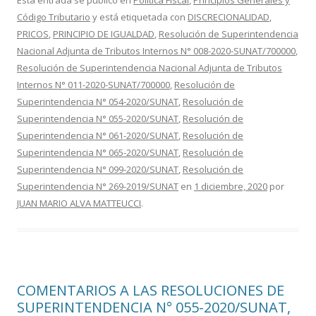
e
itt
m
Esta entrada se publicó en
Política Fiscal
,
Principios Generales y
Código Tributario
y está etiquetada con
DISCRECIONALIDAD
,
b
er
p
PRICOS
,
PRINCIPIO DE IGUALDAD
,
Resolución de Superintendencia
o
ar
Nacional Adjunta de Tributos Internos N° 008-2020-SUNAT/700000
,
o
ti
Resolución de Superintendencia Nacional Adjunta de Tributos
Internos N° 011-2020-SUNAT/700000
,
Resolución de
k
r
Superintendencia N° 054-2020/SUNAT
,
Resolución de
Superintendencia N° 055-2020/SUNAT
,
Resolución de
Superintendencia N° 061-2020/SUNAT
,
Resolución de
Superintendencia N° 065-2020/SUNAT
,
Resolución de
Superintendencia N° 099-2020/SUNAT
,
Resolución de
Superintendencia N° 269-2019/SUNAT
en
1 diciembre, 2020
por
JUAN MARIO ALVA MATTEUCCI
.
COMENTARIOS A LAS RESOLUCIONES DE
SUPERINTENDENCIA N° 055-2020/SUNAT,