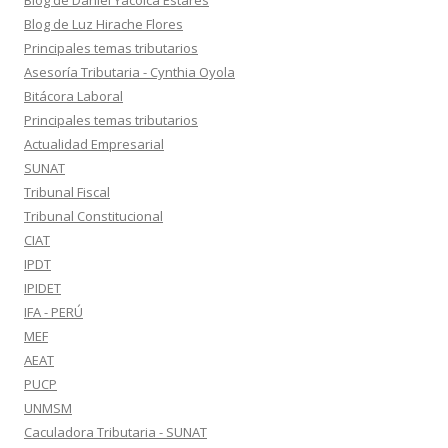
Blog de Daniel Yacolca Estares
Blog de Luz Hirache Flores
Principales temas tributarios
Asesoría Tributaria - Cynthia Oyola
Bitácora Laboral
Principales temas tributarios
Actualidad Empresarial
SUNAT
Tribunal Fiscal
Tribunal Constitucional
CIAT
IPDT
IPIDET
IFA - PERÚ
MEF
AEAT
PUCP
UNMSM
Caculadora Tributaria - SUNAT