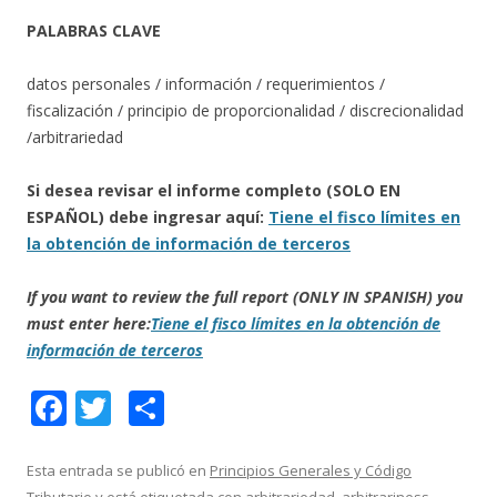
PALABRAS CLAVE
datos personales / información / requerimientos /
fiscalización / principio de proporcionalidad / discrecionalidad
/arbitrariedad
Si desea revisar el informe completo (SOLO EN
ESPAÑOL) debe ingresar aquí:
Tiene el fisco límites en
la obtención de información de terceros
If you want to review the full report (ONLY IN SPANISH) you
must enter here:
Tiene el fisco límites en la obtención de
información de terceros
F
T
C
ac
w
o
e
itt
m
Esta entrada se publicó en
Principios Generales y Código