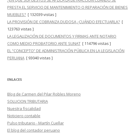
¿EN QUÉ SUPUESTOS SE APLICA LA DETRACCIÓN CUANDO SE
PRESTA EL SERVICIO DE MANTENIMIENTO O REPARACIÓN DE BIENES
MUEBLES?
[ 132039 vistas ]
LA PROVISIÓN DE COBRANZA DUDOSA ¿CUÁNDO EFECTUARLA?
[
123763 vistas ]
LA LEGALIZACIÓN DE DOCUMENTOS Y FIRMAS ANTE NOTARIO
COMO MEDIO PROBATORIO ANTE SUNAT
[ 114796 vistas ]
EL “CONCEPTO” DE ADMINISTRACIÓN PÚBLICA EN LA LEGISLACIÓN
PERUANA
[ 93040 vistas ]
ENLACES
Blog de Carmen del Pilar Robles Moreno
SOLUCION TRIBUTARIA
Nuestra fiscalidad
Noticiero contable
Pulso tributario - Martín Cuellar
El blog del contador peruano