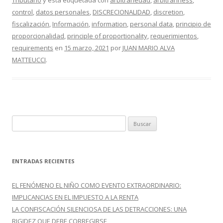
Tributario
y está etiquetada con
arbitrariedad
,
arbitrariness
,
b
er
p
control
,
datos personales
,
DISCRECIONALIDAD
,
discretion
,
o
ar
fiscalización
,
Información
,
information
,
personal data
,
principio de
o
ti
proporcionalidad
,
principle of proportionality
,
requerimientos
,
requirements
en
15 marzo, 2021
por
JUAN MARIO ALVA
k
r
MATTEUCCI
.
B
u
s
c
ENTRADAS RECIENTES
a
r
EL FENÓMENO EL NIÑO COMO EVENTO EXTRAORDINARIO:
:
IMPLICANCIAS EN EL IMPUESTO A LA RENTA
LA CONFISCACIÓN SILENCIOSA DE LAS DETRACCIONES: UNA
RIGIDEZ QUE DEBE CORREGIRSE