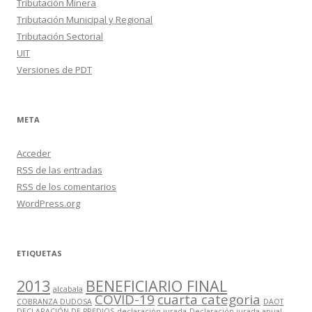
Tributación Minera
Tributación Municipal y Regional
Tributación Sectorial
UIT
Versiones de PDT
META
Acceder
RSS
de las entradas
RSS
de los comentarios
WordPress.org
ETIQUETAS
2013
BENEFICIARIO FINAL
alcabala
COVID-19
cuarta categoria
COBRANZA DUDOSA
DAOT
DECLARACIÓN DE PREDIOS
declaración jurada
Declaración jurada anual