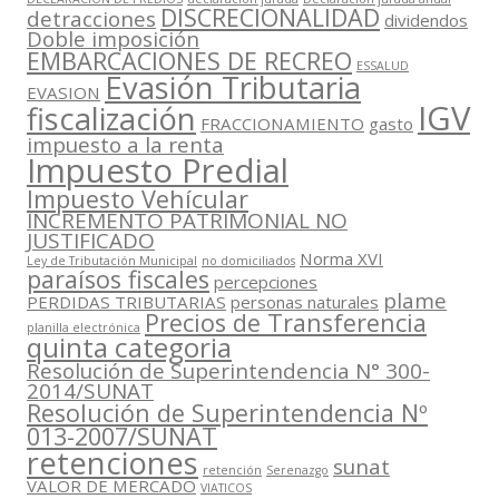
DISCRECIONALIDAD
detracciones
dividendos
Doble imposición
EMBARCACIONES DE RECREO
ESSALUD
Evasión Tributaria
EVASION
IGV
fiscalización
FRACCIONAMIENTO
gasto
impuesto a la renta
Impuesto Predial
Impuesto Vehícular
INCREMENTO PATRIMONIAL NO
JUSTIFICADO
Norma XVI
Ley de Tributación Municipal
no domiciliados
paraísos fiscales
percepciones
plame
PERDIDAS TRIBUTARIAS
personas naturales
Precios de Transferencia
planilla electrónica
quinta categoria
Resolución de Superintendencia N° 300-
2014/SUNAT
Resolución de Superintendencia Nº
013-2007/SUNAT
retenciones
sunat
retención
Serenazgo
VALOR DE MERCADO
VIATICOS