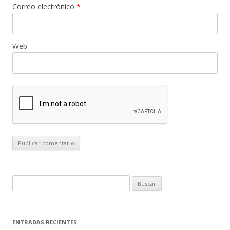
Correo electrónico
*
Web
B
u
s
c
ENTRADAS RECIENTES