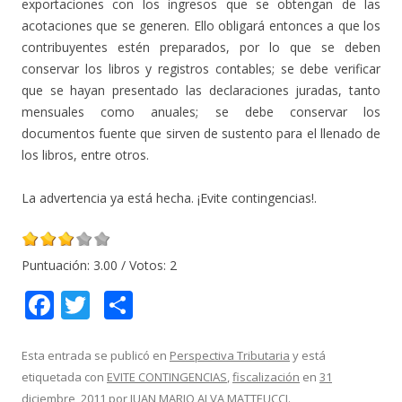
exportaciones con los ingresos que se obtengan de las
acotaciones que se generen. Ello obligará entonces a que los
contribuyentes estén preparados, por lo que se deben
conservar los libros y registros contables; se debe verificar
que se hayan presentado las declaraciones juradas, tanto
mensuales como anuales; se debe conservar los
documentos fuente que sirven de sustento para el llenado de
los libros, entre otros.
La advertencia ya está hecha. ¡Evite contingencias!.
Puntuación:
3.00
/ Votos:
2
F
T
C
ac
w
o
e
itt
m
Esta entrada se publicó en
Perspectiva Tributaria
y está
etiquetada con
EVITE CONTINGENCIAS
,
fiscalización
en
31
b
er
p
diciembre, 2011
por
JUAN MARIO ALVA MATTEUCCI
.