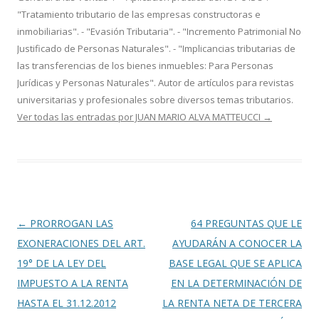
"Tratamiento tributario de las empresas constructoras e
inmobiliarias". - "Evasión Tributaria". - "Incremento Patrimonial No
Justificado de Personas Naturales". - "Implicancias tributarias de
las transferencias de los bienes inmuebles: Para Personas
Jurídicas y Personas Naturales". Autor de artículos para revistas
universitarias y profesionales sobre diversos temas tributarios.
Ver todas las entradas por JUAN MARIO ALVA MATTEUCCI
→
Navegación
←
PRORROGAN LAS
64 PREGUNTAS QUE LE
de
EXONERACIONES DEL ART.
AYUDARÁN A CONOCER LA
entradas
19° DE LA LEY DEL
BASE LEGAL QUE SE APLICA
IMPUESTO A LA RENTA
EN LA DETERMINACIÓN DE
HASTA EL 31.12.2012
LA RENTA NETA DE TERCERA