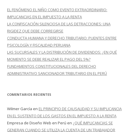
a
r
EL FENÓMENO EL NIÑO COMO EVENTO EXTRAORDINARIO:
:
IMPLICANCIAS EN EL IMPUESTO A LA RENTA
LA CONFISCACIÓN SILENCIOSA DE LAS DETRACCIONES: UNA
RIGIDEZ QUE DEBE CORREGIRSE
CONDUCTA HUMANA Y DERECHO TRIBUTARIO: PUENTES ENTRE
PSICOLOGÍA Y FISCALIDAD PERUANA
LAS SUCURSALES Y LA DISTRIBUCIÓN DE DIVIDENDOS: ¿EN QUÉ
MOMENTO SE DEBE REALIZAR EL PAGO DEL 5%?
FUNDAMENTOS CONSTITUCIONALES DEL DERECHO
ADMINISTRATIVO SANCIONADOR TRIBUTARIO EN EL PERÚ
COMENTARIOS RECIENTES
Wilmer García
en
EL PRINCIPIO DE CAUSALIDAD Y SU IMPLICANCIA
EN EL SUSTENTO DE LOS GASTOS EN EL IMPUESTO A LA RENTA
Empresa de Diseño Web en Perú
en
¿QUÉ IMPLICANCIAS SE
GENERAN CUANDO SE UTILIZA LA CUENTA DE UN TRABAJADOR