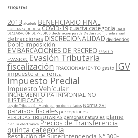
ETIQUETAS
2013
BENEFICIARIO FINAL
alcabala
COVID-19
cuarta categoria
COBRANZA DUDOSA
DAOT
DECLARACIÓN DE PREDIOS
declaración jurada
Declaración jurada anual
DISCRECIONALIDAD
detracciones
dividendos
Doble imposición
EMBARCACIONES DE RECREO
ESSALUD
Evasión Tributaria
EVASION
IGV
fiscalización
FRACCIONAMIENTO
gasto
impuesto a la renta
Impuesto Predial
Impuesto Vehícular
INCREMENTO PATRIMONIAL NO
JUSTIFICADO
Norma XVI
Ley de Tributación Municipal
no domiciliados
paraísos fiscales
percepciones
plame
PERDIDAS TRIBUTARIAS
personas naturales
Precios de Transferencia
planilla electrónica
quinta categoria
Resolución de Superintendencia N° 300-