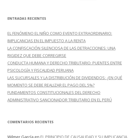
u
s
c
ENTRADAS RECIENTES
a
r
EL FENÓMENO EL NIÑO COMO EVENTO EXTRAORDINARIO:
:
IMPLICANCIAS EN EL IMPUESTO A LA RENTA
LA CONFISCACIÓN SILENCIOSA DE LAS DETRACCIONES: UNA
RIGIDEZ QUE DEBE CORREGIRSE
CONDUCTA HUMANA Y DERECHO TRIBUTARIO: PUENTES ENTRE
PSICOLOGÍA Y FISCALIDAD PERUANA
LAS SUCURSALES Y LA DISTRIBUCIÓN DE DIVIDENDOS: ¿EN QUÉ
MOMENTO SE DEBE REALIZAR EL PAGO DEL 5%?
FUNDAMENTOS CONSTITUCIONALES DEL DERECHO
ADMINISTRATIVO SANCIONADOR TRIBUTARIO EN EL PERÚ
COMENTARIOS RECIENTES
Wilmer García
en
EL PRINCIPIO DE CAUSALIDAD Y SU IMPLICANCIA