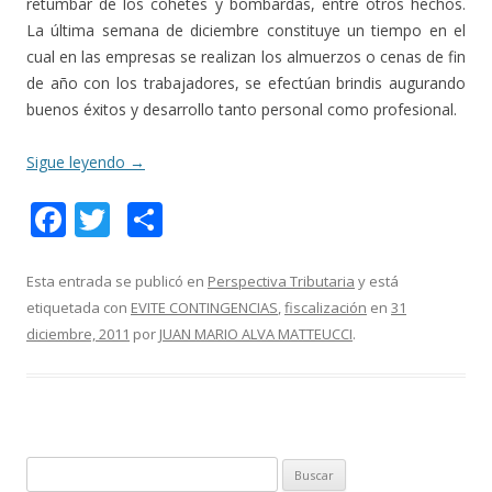
retumbar de los cohetes y bombardas, entre otros hechos.
La última semana de diciembre constituye un tiempo en el
cual en las empresas se realizan los almuerzos o cenas de fin
de año con los trabajadores, se efectúan brindis augurando
buenos éxitos y desarrollo tanto personal como profesional.
Sigue leyendo
→
F
T
C
ac
w
o
e
itt
m
Esta entrada se publicó en
Perspectiva Tributaria
y está
etiquetada con
EVITE CONTINGENCIAS
,
fiscalización
en
31
b
er
p
diciembre, 2011
por
JUAN MARIO ALVA MATTEUCCI
.
o
ar
o
ti
k
r
B