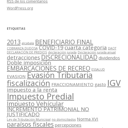
RSS
de los comentarios
WordPress.org
ETIQUETAS
2013
BENEFICIARIO FINAL
alcabala
COVID-19
cuarta categoria
COBRANZA DUDOSA
DAOT
DECLARACIÓN DE PREDIOS
declaración jurada
Declaración jurada anual
DISCRECIONALIDAD
detracciones
dividendos
Doble imposición
EMBARCACIONES DE RECREO
ESSALUD
Evasión Tributaria
EVASION
IGV
fiscalización
FRACCIONAMIENTO
gasto
impuesto a la renta
Impuesto Predial
Impuesto Vehícular
INCREMENTO PATRIMONIAL NO
JUSTIFICADO
Norma XVI
Ley de Tributación Municipal
no domiciliados
paraísos fiscales
percepciones