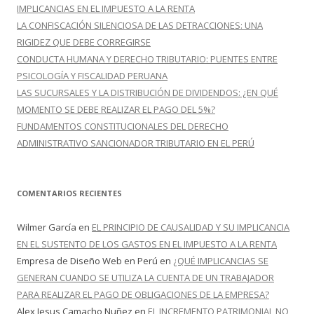
:
IMPLICANCIAS EN EL IMPUESTO A LA RENTA
LA CONFISCACIÓN SILENCIOSA DE LAS DETRACCIONES: UNA
RIGIDEZ QUE DEBE CORREGIRSE
CONDUCTA HUMANA Y DERECHO TRIBUTARIO: PUENTES ENTRE
PSICOLOGÍA Y FISCALIDAD PERUANA
LAS SUCURSALES Y LA DISTRIBUCIÓN DE DIVIDENDOS: ¿EN QUÉ
MOMENTO SE DEBE REALIZAR EL PAGO DEL 5%?
FUNDAMENTOS CONSTITUCIONALES DEL DERECHO
ADMINISTRATIVO SANCIONADOR TRIBUTARIO EN EL PERÚ
COMENTARIOS RECIENTES
Wilmer García
en
EL PRINCIPIO DE CAUSALIDAD Y SU IMPLICANCIA
EN EL SUSTENTO DE LOS GASTOS EN EL IMPUESTO A LA RENTA
Empresa de Diseño Web en Perú
en
¿QUÉ IMPLICANCIAS SE
GENERAN CUANDO SE UTILIZA LA CUENTA DE UN TRABAJADOR
PARA REALIZAR EL PAGO DE OBLIGACIONES DE LA EMPRESA?
Alex Jesus Camacho Nuñez
en
EL INCREMENTO PATRIMONIAL NO