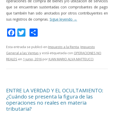
operaciones de compra de bienes y/o utilización de servicios
que se encuentran sustentadas con comprobantes de pago
que también han sido anotados por otros contribuyentes en
sus registros de compras.
Sigue leyendo
→
F
T
C
ac
w
o
e
itt
m
Esta entrada se publicó en
Impuesto a la Renta
,
Impuesto
General a las Ventas
y está etiquetada con
OPERACIONES NO
b
er
p
REALES
en
1 junio, 2016
por
JUAN MARIO ALVA MATTEUCCI
.
o
ar
o
ti
k
r
ENTRE LA VERDAD Y EL OCULTAMIENTO:
¿Cuándo se presenta la figura de las
operaciones no reales en materia
tributaria?