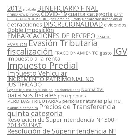
2013
BENEFICIARIO FINAL
alcabala
COVID-19
cuarta categoria
COBRANZA DUDOSA
DAOT
DECLARACIÓN DE PREDIOS
declaración jurada
Declaración jurada anual
DISCRECIONALIDAD
detracciones
dividendos
Doble imposición
EMBARCACIONES DE RECREO
ESSALUD
Evasión Tributaria
EVASION
IGV
fiscalización
FRACCIONAMIENTO
gasto
impuesto a la renta
Impuesto Predial
Impuesto Vehícular
INCREMENTO PATRIMONIAL NO
JUSTIFICADO
Norma XVI
Ley de Tributación Municipal
no domiciliados
paraísos fiscales
percepciones
plame
PERDIDAS TRIBUTARIAS
personas naturales
Precios de Transferencia
planilla electrónica
quinta categoria
Resolución de Superintendencia N° 300-
2014/SUNAT
Resolución de Superintendencia Nº