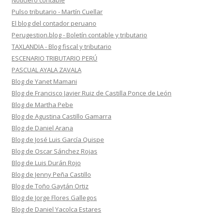
Noticiero contable
Pulso tributario - Martín Cuellar
El blog del contador peruano
Perugestion.blog - Boletín contable y tributario
TAXLANDIA - Blog fiscal y tributario
ESCENARIO TRIBUTARIO PERÚ
PASCUAL AYALA ZAVALA
Blog de Yanet Mamani
Blog de Francisco Javier Ruiz de Castilla Ponce de León
Blog de Martha Pebe
Blog de Agustina Castillo Gamarra
Blog de Daniel Arana
Blog de José Luis García Quispe
Blog de Oscar Sánchez Rojas
Blog de Luis Durán Rojo
Blog de Jenny Peña Castillo
Blog de Toño Gaytán Ortiz
Blog de Jorge Flores Gallegos
Blog de Daniel Yacolca Estares