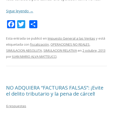
Sigue leyendo
→
F
T
C
ac
w
o
e
itt
m
Esta entrada se publicó en
Impuesto General a las Ventas
y está
etiquetada con
fiscalización
,
OPERACIONES NO REALES
,
b
er
p
SIMULACION ABSOLUTA
,
SIMULACION RELATIVA
en
2 octubre, 2013
o
ar
por
JUAN MARIO ALVA MATTEUCCI
.
o
ti
k
r
NO ADQUIERA “FACTURAS FALSAS”: ¡Evite
el delito tributario y la pena de cárcel!
6 respuestas