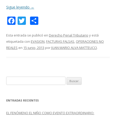
Sigue leyendo
→
F
T
C
ac
w
o
e
itt
m
Esta entrada se publicó en
Derecho Penal Tributario
y está
etiquetada con
EVASION
,
FACTURAS FALSAS
,
OPERACIONES NO
b
er
p
REALES
en
15 junio, 2013
por
JUAN MARIO ALVA MATTEUCCI
.
o
ar
o
ti
k
r
B
u
s
c
ENTRADAS RECIENTES
a
r
EL FENÓMENO EL NIÑO COMO EVENTO EXTRAORDINARIO: