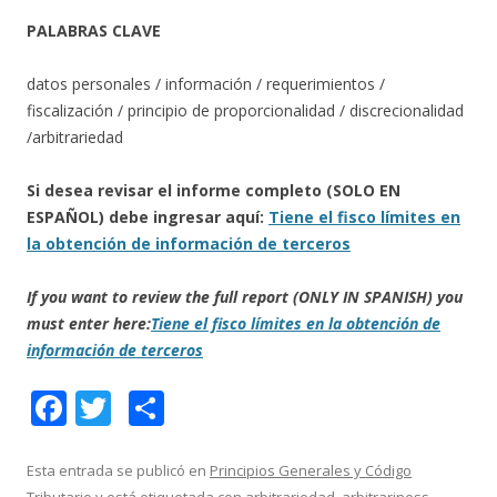
PALABRAS CLAVE
datos personales / información / requerimientos /
fiscalización / principio de proporcionalidad / discrecionalidad
/arbitrariedad
Si desea revisar el informe completo (SOLO EN
ESPAÑOL) debe ingresar aquí:
Tiene el fisco límites en
la obtención de información de terceros
If you want to review the full report (ONLY IN SPANISH) you
must enter here:
Tiene el fisco límites en la obtención de
información de terceros
F
T
C
ac
w
o
e
itt
m
Esta entrada se publicó en
Principios Generales y Código