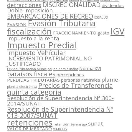
DISCRECIONALIDAD
detracciones
dividendos
Doble imposición
EMBARCACIONES DE RECREO
ESSALUD
Evasión Tributaria
EVASION
IGV
fiscalización
FRACCIONAMIENTO
gasto
impuesto a la renta
Impuesto Predial
Impuesto Vehícular
INCREMENTO PATRIMONIAL NO
JUSTIFICADO
Norma XVI
Ley de Tributación Municipal
no domiciliados
paraísos fiscales
percepciones
plame
PERDIDAS TRIBUTARIAS
personas naturales
Precios de Transferencia
planilla electrónica
quinta categoria
Resolución de Superintendencia N° 300-
2014/SUNAT
Resolución de Superintendencia Nº
013-2007/SUNAT
retenciones
sunat
retención
Serenazgo
VALOR DE MERCADO
VIATICOS