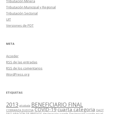
Tributación Minera
Tributación Municipal y Regional
Tributación Sectorial
UIT
Versiones de PDT
META
Acceder
RSS
de las entradas
RSS
de los comentarios
WordPress.org
ETIQUETAS
2013
BENEFICIARIO FINAL
alcabala
COVID-19
cuarta categoria
COBRANZA DUDOSA
DAOT
DECLARACIÓN DE PREDIOS
declaración jurada
Declaración jurada anual