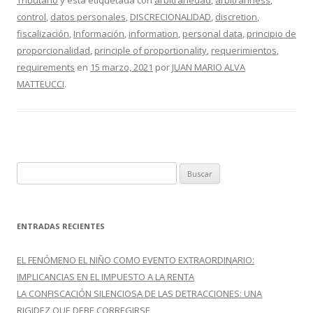
Tributario
y está etiquetada con
arbitrariedad
,
arbitrariness
,
b
er
p
control
,
datos personales
,
DISCRECIONALIDAD
,
discretion
,
o
ar
fiscalización
,
Información
,
information
,
personal data
,
principio de
o
ti
proporcionalidad
,
principle of proportionality
,
requerimientos
,
requirements
en
15 marzo, 2021
por
JUAN MARIO ALVA
k
r
MATTEUCCI
.
B
u
s
c
ENTRADAS RECIENTES
a
r
EL FENÓMENO EL NIÑO COMO EVENTO EXTRAORDINARIO:
:
IMPLICANCIAS EN EL IMPUESTO A LA RENTA
LA CONFISCACIÓN SILENCIOSA DE LAS DETRACCIONES: UNA
RIGIDEZ QUE DEBE CORREGIRSE