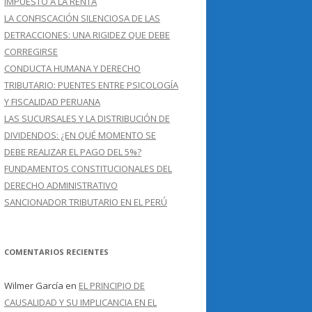
IMPUESTO A LA RENTA
LA CONFISCACIÓN SILENCIOSA DE LAS
DETRACCIONES: UNA RIGIDEZ QUE DEBE
CORREGIRSE
CONDUCTA HUMANA Y DERECHO
TRIBUTARIO: PUENTES ENTRE PSICOLOGÍA
Y FISCALIDAD PERUANA
LAS SUCURSALES Y LA DISTRIBUCIÓN DE
DIVIDENDOS: ¿EN QUÉ MOMENTO SE
DEBE REALIZAR EL PAGO DEL 5%?
FUNDAMENTOS CONSTITUCIONALES DEL
DERECHO ADMINISTRATIVO
SANCIONADOR TRIBUTARIO EN EL PERÚ
COMENTARIOS RECIENTES
Wilmer García
en
EL PRINCIPIO DE
CAUSALIDAD Y SU IMPLICANCIA EN EL