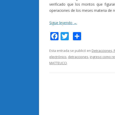
verificado que los montos que figura
operaciones de los meses materia de re
Sigue leyendo
→
F
T
C
ac
w
o
e
itt
m
Esta entrada se publicó en
Detracciones, 
electrónico
,
detracciones
,
ingreso como r
b
er
p
MATTEUCCI
.
o
ar
o
ti
k
r