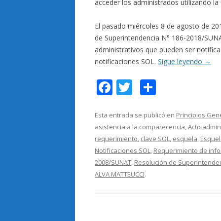
acceder los administrados utilizando l
El pasado miércoles 8 de agosto de 2018
de Superintendencia N° 186-2018/SUNAT
administrativos que pueden ser notifica
notificaciones SOL.
Sigue leyendo
→
F
T
C
ac
w
o
e
itt
m
Esta entrada se publicó en
Principios Gen
asistencia a la comparecencia
,
Acto admin
b
er
p
requerimiento
,
clave SOL
,
esquela
,
Esquel
o
ar
Notificaciones SOL
,
Requerimiento de inf
o
ti
2008/SUNAT
,
Resolución de Superintende
ALVA MATTEUCCI
.
k
r