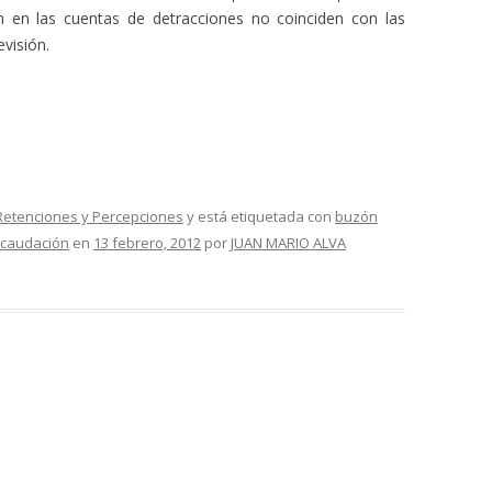
n en las cuentas de detracciones no coinciden con las
visión.
Retenciones y Percepciones
y está etiquetada con
buzón
ecaudación
en
13 febrero, 2012
por
JUAN MARIO ALVA