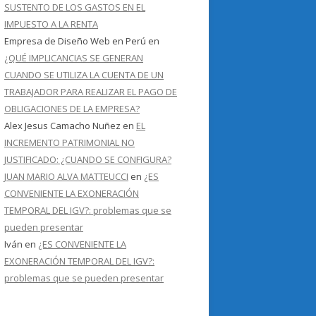
SUSTENTO DE LOS GASTOS EN EL
IMPUESTO A LA RENTA
Empresa de Diseño Web en Perú
en
¿QUÉ IMPLICANCIAS SE GENERAN
CUANDO SE UTILIZA LA CUENTA DE UN
TRABAJADOR PARA REALIZAR EL PAGO DE
OBLIGACIONES DE LA EMPRESA?
Alex Jesus Camacho Nuñez
en
EL
INCREMENTO PATRIMONIAL NO
JUSTIFICADO: ¿CUANDO SE CONFIGURA?
JUAN MARIO ALVA MATTEUCCI
en
¿ES
CONVENIENTE LA EXONERACIÓN
TEMPORAL DEL IGV?: problemas que se
pueden presentar
Iván
en
¿ES CONVENIENTE LA
EXONERACIÓN TEMPORAL DEL IGV?:
problemas que se pueden presentar