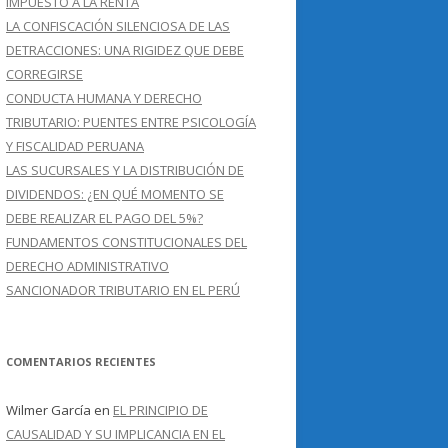
IMPUESTO A LA RENTA
LA CONFISCACIÓN SILENCIOSA DE LAS
DETRACCIONES: UNA RIGIDEZ QUE DEBE
CORREGIRSE
CONDUCTA HUMANA Y DERECHO
TRIBUTARIO: PUENTES ENTRE PSICOLOGÍA
Y FISCALIDAD PERUANA
LAS SUCURSALES Y LA DISTRIBUCIÓN DE
DIVIDENDOS: ¿EN QUÉ MOMENTO SE
DEBE REALIZAR EL PAGO DEL 5%?
FUNDAMENTOS CONSTITUCIONALES DEL
DERECHO ADMINISTRATIVO
SANCIONADOR TRIBUTARIO EN EL PERÚ
COMENTARIOS RECIENTES
Wilmer García
en
EL PRINCIPIO DE
CAUSALIDAD Y SU IMPLICANCIA EN EL