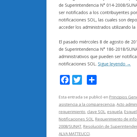
de Superintendencia N° 014-2008/SUNAT
ser notificados a los contribuyentes por
notificaciones SOL, las cuales son depo
acceder los administrados utilizando l
El pasado miércoles 8 de agosto de 2018
de Superintendencia N° 186-2018/SUNAT
administrativos que pueden ser notifica
notificaciones SOL.
Sigue leyendo
→
F
T
C
ac
w
o
e
itt
m
Esta entrada se publicó en
Principios Gen
asistencia a la comparecencia
,
Acto admin
b
er
p
requerimiento
,
clave SOL
,
esquela
,
Esquel
o
ar
Notificaciones SOL
,
Requerimiento de inf
o
ti
2008/SUNAT
,
Resolución de Superintende
ALVA MATTEUCCI
.