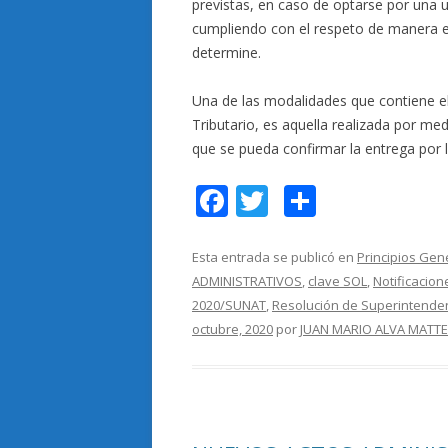
previstas, en caso de optarse por una 
cumpliendo con el respeto de manera e
determine.
Una de las modalidades que contiene el t
Tributario, es aquella realizada por m
que se pueda confirmar la entrega por 
F
T
C
ac
w
o
e
itt
m
Esta entrada se publicó en
Principios Gen
ADMINISTRATIVOS
,
clave SOL
,
Notificacio
b
er
p
2020/SUNAT
,
Resolución de Superintende
o
ar
octubre, 2020
por
JUAN MARIO ALVA MATTE
o
ti
k
r