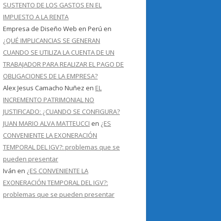
SUSTENTO DE LOS GASTOS EN EL
IMPUESTO A LA RENTA
Empresa de Diseño Web en Perú
en
¿QUÉ IMPLICANCIAS SE GENERAN
CUANDO SE UTILIZA LA CUENTA DE UN
TRABAJADOR PARA REALIZAR EL PAGO DE
OBLIGACIONES DE LA EMPRESA?
Alex Jesus Camacho Nuñez
en
EL
INCREMENTO PATRIMONIAL NO
JUSTIFICADO: ¿CUANDO SE CONFIGURA?
JUAN MARIO ALVA MATTEUCCI
en
¿ES
CONVENIENTE LA EXONERACIÓN
TEMPORAL DEL IGV?: problemas que se
pueden presentar
Iván
en
¿ES CONVENIENTE LA
EXONERACIÓN TEMPORAL DEL IGV?:
problemas que se pueden presentar