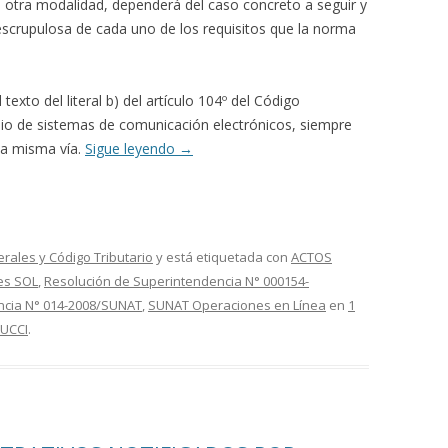
u otra modalidad, dependerá del caso concreto a seguir y
scrupulosa de cada uno de los requisitos que la norma
exto del literal b) del artículo 104º del Código
edio de sistemas de comunicación electrónicos, siempre
la misma vía.
Sigue leyendo
→
erales y Código Tributario
y está etiquetada con
ACTOS
nes SOL
,
Resolución de Superintendencia N° 000154-
ncia N° 014-2008/SUNAT
,
SUNAT Operaciones en Línea
en
1
UCCI
.