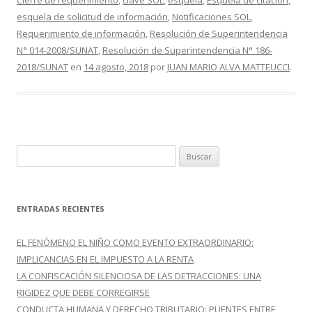
Cierre de requerimiento
,
clave SOL
,
esquela
,
Esquela de citación
,
o
ti
esquela de solicitud de información
,
Notificaciones SOL
,
Requerimiento de información
,
Resolución de Superintendencia
k
r
N° 014-2008/SUNAT
,
Resolución de Superintendencia N° 186-
2018/SUNAT
en
14 agosto, 2018
por
JUAN MARIO ALVA MATTEUCCI
.
B
u
s
c
ENTRADAS RECIENTES
a
r
EL FENÓMENO EL NIÑO COMO EVENTO EXTRAORDINARIO:
:
IMPLICANCIAS EN EL IMPUESTO A LA RENTA
LA CONFISCACIÓN SILENCIOSA DE LAS DETRACCIONES: UNA
RIGIDEZ QUE DEBE CORREGIRSE
CONDUCTA HUMANA Y DERECHO TRIBUTARIO: PUENTES ENTRE