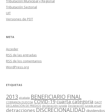
Tributación Municipal y Regional
Tributación Sectorial
UIT
Versiones de PDT
META
Acceder
RSS
de las entradas
RSS
de los comentarios
WordPress.org
ETIQUETAS
2013
BENEFICIARIO FINAL
alcabala
COVID-19
cuarta categoria
COBRANZA DUDOSA
DAOT
DECLARACIÓN DE PREDIOS
declaración jurada
Declaración jurada anual
DISCRECIONALIDAD
detracciones
dividendos