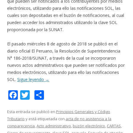
que pueden ser notificados a los contribuyentes por medios
electrónicos, utilizando para ello las notificaciones SOL, las
cuales son depositadas en el buzón de notificaciones, al cual
pueden acceder los administrados utilizando la clave SOL
proporcionada por la SUNAT.
El pasado miércoles 8 de agosto de 2018 se publicó en el
diario oficial El Peruano, la Resolución de Superintendencia
N° 186-2018/SUNAT, a través de la cual se incorporaron
nuevos actos administrativos que pueden ser notificados por
medios electrónicos, utilizando para ello las notificaciones
SOL.
Sigue leyendo
→
F
T
C
ac
w
o
e
itt
m
Esta entrada se publicó en
Principios Generales y Código
Tributario
y está etiquetada con
acta de no asistencia a la
b
er
p
comparecencia
,
Acto administrativo
,
buzón electrónico
,
CARTAS
,
o
ar