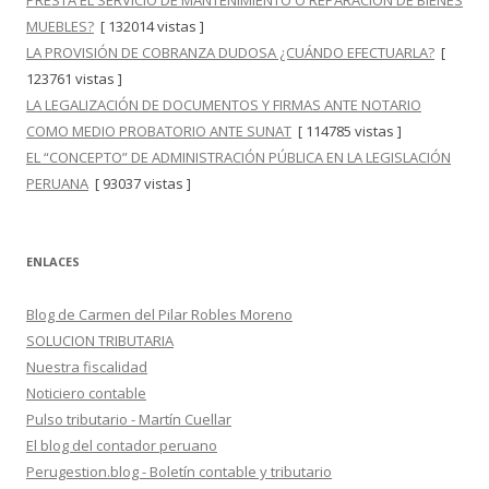
PRESTA EL SERVICIO DE MANTENIMIENTO O REPARACIÓN DE BIENES
MUEBLES?
[ 132014 vistas ]
LA PROVISIÓN DE COBRANZA DUDOSA ¿CUÁNDO EFECTUARLA?
[
123761 vistas ]
LA LEGALIZACIÓN DE DOCUMENTOS Y FIRMAS ANTE NOTARIO
COMO MEDIO PROBATORIO ANTE SUNAT
[ 114785 vistas ]
EL “CONCEPTO” DE ADMINISTRACIÓN PÚBLICA EN LA LEGISLACIÓN
PERUANA
[ 93037 vistas ]
ENLACES
Blog de Carmen del Pilar Robles Moreno
SOLUCION TRIBUTARIA
Nuestra fiscalidad
Noticiero contable
Pulso tributario - Martín Cuellar
El blog del contador peruano
Perugestion.blog - Boletín contable y tributario