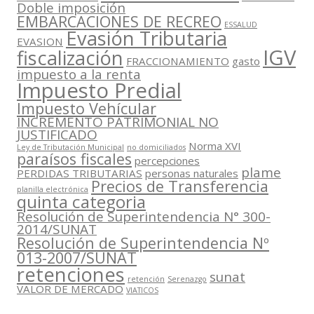
Doble imposición
EMBARCACIONES DE RECREO
ESSALUD
Evasión Tributaria
EVASION
IGV
fiscalización
FRACCIONAMIENTO
gasto
impuesto a la renta
Impuesto Predial
Impuesto Vehícular
INCREMENTO PATRIMONIAL NO
JUSTIFICADO
Norma XVI
Ley de Tributación Municipal
no domiciliados
paraísos fiscales
percepciones
plame
PERDIDAS TRIBUTARIAS
personas naturales
Precios de Transferencia
planilla electrónica
quinta categoria
Resolución de Superintendencia N° 300-
2014/SUNAT
Resolución de Superintendencia Nº
013-2007/SUNAT
retenciones
sunat
retención
Serenazgo
VALOR DE MERCADO
VIATICOS