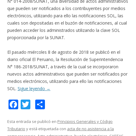
N° 014-2008/SUNAT, una diversidad de actos administrativos
que pueden ser notificados a los contribuyentes por medios
electrónicos, utilizando para ello las notificaciones SOL, las
cuales son depositadas en el buzón de notificaciones, al cual
pueden acceder los administrados utilizando la clave SOL
proporcionada por la SUNAT.
El pasado miércoles 8 de agosto de 2018 se publicó en el
diario oficial El Peruano, la Resolución de Superintendencia
N° 186-2018/SUNAT, a través de la cual se incorporaron
nuevos actos administrativos que pueden ser notificados por
medios electrónicos, utilizando para ello las notificaciones
SOL.
Sigue leyendo
→
F
T
C
ac
w
o
e
itt
m
Esta entrada se publicó en
Principios Generales y Código
Tributario
y está etiquetada con
acta de no asistencia a la
b
er
p