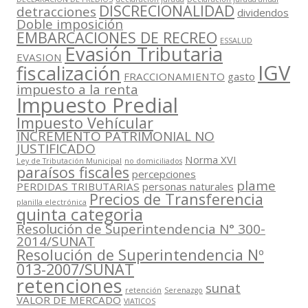
DISCRECIONALIDAD
detracciones
dividendos
Doble imposición
EMBARCACIONES DE RECREO
ESSALUD
Evasión Tributaria
EVASION
IGV
fiscalización
FRACCIONAMIENTO
gasto
impuesto a la renta
Impuesto Predial
Impuesto Vehícular
INCREMENTO PATRIMONIAL NO
JUSTIFICADO
Norma XVI
Ley de Tributación Municipal
no domiciliados
paraísos fiscales
percepciones
plame
PERDIDAS TRIBUTARIAS
personas naturales
Precios de Transferencia
planilla electrónica
quinta categoria
Resolución de Superintendencia N° 300-
2014/SUNAT
Resolución de Superintendencia Nº
013-2007/SUNAT
retenciones
sunat
retención
Serenazgo
VALOR DE MERCADO
VIATICOS