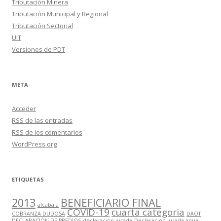
Tributación Minera
Tributación Municipal y Regional
Tributación Sectorial
UIT
Versiones de PDT
META
Acceder
RSS
de las entradas
RSS
de los comentarios
WordPress.org
ETIQUETAS
2013
BENEFICIARIO FINAL
alcabala
COVID-19
cuarta categoria
COBRANZA DUDOSA
DAOT
DECLARACIÓN DE PREDIOS
declaración jurada
Declaración jurada anual