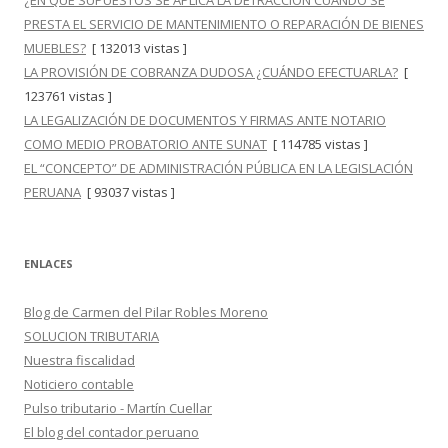
¿EN QUÉ SUPUESTOS SE APLICA LA DETRACCIÓN CUANDO SE
PRESTA EL SERVICIO DE MANTENIMIENTO O REPARACIÓN DE BIENES
MUEBLES?
[ 132013 vistas ]
LA PROVISIÓN DE COBRANZA DUDOSA ¿CUÁNDO EFECTUARLA?
[
123761 vistas ]
LA LEGALIZACIÓN DE DOCUMENTOS Y FIRMAS ANTE NOTARIO
COMO MEDIO PROBATORIO ANTE SUNAT
[ 114785 vistas ]
EL “CONCEPTO” DE ADMINISTRACIÓN PÚBLICA EN LA LEGISLACIÓN
PERUANA
[ 93037 vistas ]
ENLACES
Blog de Carmen del Pilar Robles Moreno
SOLUCION TRIBUTARIA
Nuestra fiscalidad
Noticiero contable
Pulso tributario - Martín Cuellar
El blog del contador peruano