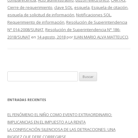
comparecencia
,
Acto administrativo
,
buzón electrónico
,
CARTAS
,
o
ar
Cierre de requerimiento
,
clave SOL
,
esquela
,
Esquela de citación
,
o
ti
esquela de solicitud de información
,
Notificaciones SOL
,
Requerimiento de información
,
Resolución de Superintendencia
k
r
N° 014-2008/SUNAT
,
Resolución de Superintendencia N° 186-
2018/SUNAT
en
14 agosto, 2018
por
JUAN MARIO ALVA MATTEUCCI
.
B
u
s
c
ENTRADAS RECIENTES
a
r
EL FENÓMENO EL NIÑO COMO EVENTO EXTRAORDINARIO:
:
IMPLICANCIAS EN EL IMPUESTO A LA RENTA
LA CONFISCACIÓN SILENCIOSA DE LAS DETRACCIONES: UNA
RIGIDEZ QUE DEBE CORREGIRSE