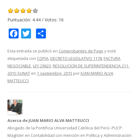
Puntuación:
4.44
/ Votos:
16
F
T
C
ac
w
o
e
itt
m
Esta entrada se publicó en
Comprobantes de Pago
y está
etiquetada con
COPIA
,
DECRETO LEGISLATIVO 1178
,
FACTURA
b
er
p
NEGOCIABLE
,
LEY 29623
,
RESOLUCION DE SUPERINTENDENCIA 211-
o
ar
2015-SUNAT
en
1 septiembre, 2015
por
JUAN MARIO ALVA
o
ti
MATTEUCCI
.
k
r
Acerca de JUAN MARIO ALVA MATTEUCCI
Abogado de la Pontificia Universidad Católica del Perú -PUCP.
Magíster en Contabilidad con mención en Política y Administración