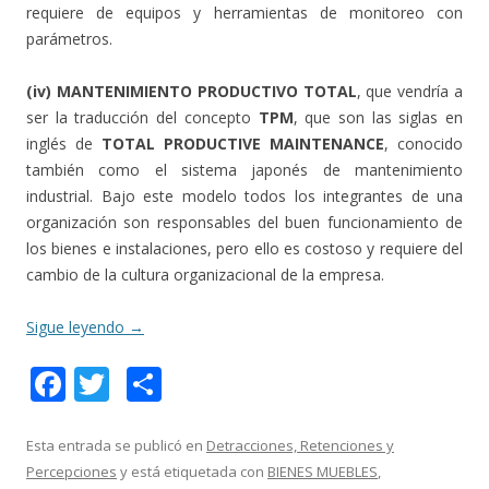
requiere de equipos y herramientas de monitoreo con
parámetros.
(iv) MANTENIMIENTO PRODUCTIVO TOTAL
, que vendría a
ser la traducción del concepto
TPM
, que son las siglas en
inglés de
TOTAL PRODUCTIVE MAINTENANCE
, conocido
también como el sistema japonés de mantenimiento
industrial. Bajo este modelo todos los integrantes de una
organización son responsables del buen funcionamiento de
los bienes e instalaciones, pero ello es costoso y requiere del
cambio de la cultura organizacional de la empresa.
Sigue leyendo
→
F
T
C
ac
w
o
e
itt
m
Esta entrada se publicó en
Detracciones, Retenciones y
Percepciones
y está etiquetada con
BIENES MUEBLES
,
b
er
p