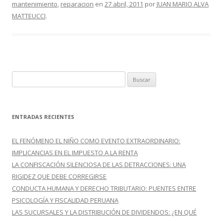
mantenimiento
,
reparacion
en
27 abril, 2011
por
JUAN MARIO ALVA
o
ar
MATTEUCCI
.
o
ti
k
r
B
u
s
c
ENTRADAS RECIENTES
a
r
EL FENÓMENO EL NIÑO COMO EVENTO EXTRAORDINARIO:
:
IMPLICANCIAS EN EL IMPUESTO A LA RENTA
LA CONFISCACIÓN SILENCIOSA DE LAS DETRACCIONES: UNA
RIGIDEZ QUE DEBE CORREGIRSE
CONDUCTA HUMANA Y DERECHO TRIBUTARIO: PUENTES ENTRE
PSICOLOGÍA Y FISCALIDAD PERUANA
LAS SUCURSALES Y LA DISTRIBUCIÓN DE DIVIDENDOS: ¿EN QUÉ