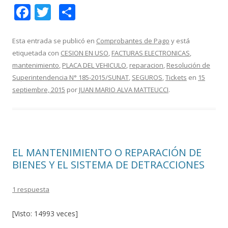
F
T
C
ac
w
o
e
itt
m
Esta entrada se publicó en
Comprobantes de Pago
y está
etiquetada con
CESION EN USO
,
FACTURAS ELECTRONICAS
,
b
er
p
mantenimiento
,
PLACA DEL VEHICULO
,
reparacion
,
Resolución de
o
ar
Superintendencia N° 185-2015/SUNAT
,
SEGUROS
,
Tickets
en
15
o
ti
septiembre, 2015
por
JUAN MARIO ALVA MATTEUCCI
.
k
r
EL MANTENIMIENTO O REPARACIÓN DE
BIENES Y EL SISTEMA DE DETRACCIONES
1 respuesta
[Visto: 14993 veces]