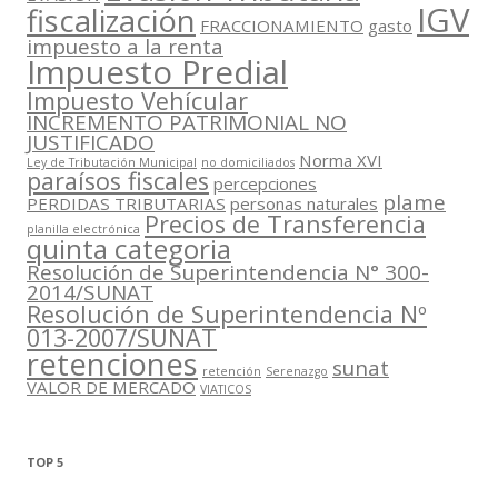
IGV
fiscalización
FRACCIONAMIENTO
gasto
impuesto a la renta
Impuesto Predial
Impuesto Vehícular
INCREMENTO PATRIMONIAL NO
JUSTIFICADO
Norma XVI
Ley de Tributación Municipal
no domiciliados
paraísos fiscales
percepciones
plame
PERDIDAS TRIBUTARIAS
personas naturales
Precios de Transferencia
planilla electrónica
quinta categoria
Resolución de Superintendencia N° 300-
2014/SUNAT
Resolución de Superintendencia Nº
013-2007/SUNAT
retenciones
sunat
retención
Serenazgo
VALOR DE MERCADO
VIATICOS
TOP 5