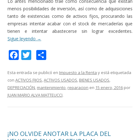
Lo antes mencionado trae como consecuencia que existan
menos posibilidades de inversión, así como de adquisiciones
tanto de existencias como de activos fijos, procurando las
empresas intentar acabar con el stock de mercaderías que
tienen e intentar abastecerse sin lograr excedentes.
Sigue leyendo
→
F
T
C
ac
w
o
e
itt
m
Esta entrada se publicó en
Impuesto a la Renta
y está etiquetada
con
ACTIVOS FIJOS
,
ACTIVOS USADOS
,
BIENES USADOS
,
b
er
p
DEPRECIACIÓN
,
mantenimiento
,
reparacion
en
15 enero, 2016
por
o
ar
JUAN MARIO ALVA MATTEUCCI
.
o
ti
k
r
¡NO OLVIDE ANOTAR LA PLACA DEL