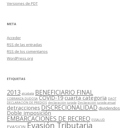
Versiones de PDT
META
Acceder
RSS
de las entradas
RSS
de los comentarios
WordPress.org
ETIQUETAS
2013
BENEFICIARIO FINAL
alcabala
COVID-19
cuarta categoria
COBRANZA DUDOSA
DAOT
DECLARACIÓN DE PREDIOS
declaración jurada
Declaración jurada anual
DISCRECIONALIDAD
detracciones
dividendos
Doble imposición
EMBARCACIONES DE RECREO
ESSALUD
Evasión Tributaria
EVASION