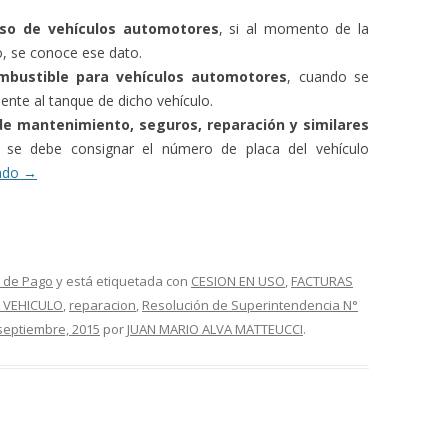
uso de vehículos automotores
, si al momento de la
, se conoce ese dato.
ombustible para vehículos automotores
, cuando se
nte al tanque de dicho vehículo.
 de mantenimiento, seguros, reparación y similares
, se debe consignar el número de placa del vehículo
endo
→
 de Pago
y está etiquetada con
CESION EN USO
,
FACTURAS
 VEHICULO
,
reparacion
,
Resolución de Superintendencia N°
septiembre, 2015
por
JUAN MARIO ALVA MATTEUCCI
.