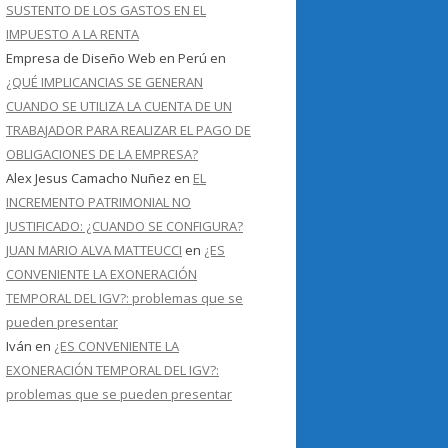
SUSTENTO DE LOS GASTOS EN EL
IMPUESTO A LA RENTA
Empresa de Diseño Web en Perú
en
¿QUÉ IMPLICANCIAS SE GENERAN
CUANDO SE UTILIZA LA CUENTA DE UN
TRABAJADOR PARA REALIZAR EL PAGO DE
OBLIGACIONES DE LA EMPRESA?
Alex Jesus Camacho Nuñez
en
EL
INCREMENTO PATRIMONIAL NO
JUSTIFICADO: ¿CUANDO SE CONFIGURA?
JUAN MARIO ALVA MATTEUCCI
en
¿ES
CONVENIENTE LA EXONERACIÓN
TEMPORAL DEL IGV?: problemas que se
pueden presentar
Iván
en
¿ES CONVENIENTE LA
EXONERACIÓN TEMPORAL DEL IGV?:
problemas que se pueden presentar