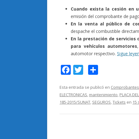
Cuando exista la cesión en 
emisión del comprobante de pago
En la venta al público de c
despache el combustible directame
En la prestación de servicios
para vehículos automotores
automotor respectivo.
Sigue ley
F
T
C
ac
w
o
e
itt
m
Esta entrada se publicó en
Comprobantes
ELECTRONICAS
,
mantenimiento
,
PLACA DEL
b
er
p
185-2015/SUNAT
,
SEGUROS
,
Tickets
en
15 
o
ar
o
ti
k
r