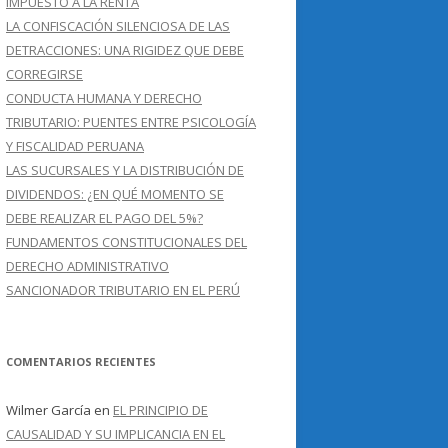
IMPUESTO A LA RENTA
LA CONFISCACIÓN SILENCIOSA DE LAS
DETRACCIONES: UNA RIGIDEZ QUE DEBE
CORREGIRSE
CONDUCTA HUMANA Y DERECHO
TRIBUTARIO: PUENTES ENTRE PSICOLOGÍA
Y FISCALIDAD PERUANA
LAS SUCURSALES Y LA DISTRIBUCIÓN DE
DIVIDENDOS: ¿EN QUÉ MOMENTO SE
DEBE REALIZAR EL PAGO DEL 5%?
FUNDAMENTOS CONSTITUCIONALES DEL
DERECHO ADMINISTRATIVO
SANCIONADOR TRIBUTARIO EN EL PERÚ
COMENTARIOS RECIENTES
Wilmer García
en
EL PRINCIPIO DE
CAUSALIDAD Y SU IMPLICANCIA EN EL