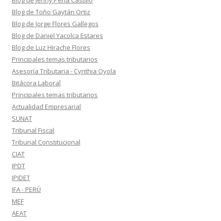
Blog de Jenny Peña Castillo
Blog de Toño Gaytán Ortiz
Blog de Jorge Flores Gallegos
Blog de Daniel Yacolca Estares
Blog de Luz Hirache Flores
Principales temas tributarios
Asesoría Tributaria - Cynthia Oyola
Bitácora Laboral
Principales temas tributarios
Actualidad Empresarial
SUNAT
Tribunal Fiscal
Tribunal Constitucional
CIAT
IPDT
IPIDET
IFA - PERÚ
MEF
AEAT