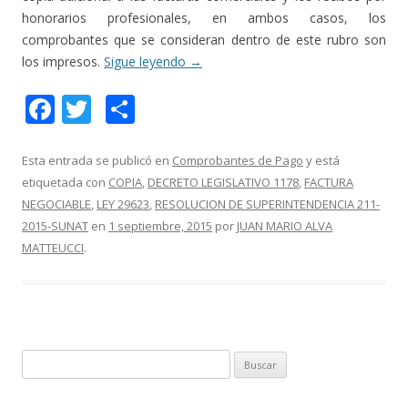
honorarios profesionales, en ambos casos, los
comprobantes que se consideran dentro de este rubro son
los impresos.
Sigue leyendo
→
F
T
C
ac
w
o
e
itt
m
Esta entrada se publicó en
Comprobantes de Pago
y está
etiquetada con
COPIA
,
DECRETO LEGISLATIVO 1178
,
FACTURA
b
er
p
NEGOCIABLE
,
LEY 29623
,
RESOLUCION DE SUPERINTENDENCIA 211-
o
ar
2015-SUNAT
en
1 septiembre, 2015
por
JUAN MARIO ALVA
o
ti
MATTEUCCI
.
k
r
B
u
s