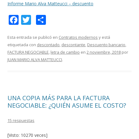
Informe Mario Alva Matteucci – descuento
F
T
C
ac
w
o
e
itt
m
Esta entrada se publicó en
Contratos modernos
y está
etiquetada con
descontado
,
descontante
,
Descuento bancario
,
b
er
p
FACTURA NEGOCIABLE
,
letra de cambio
en
2 noviembre, 2018
por
o
ar
JUAN MARIO ALVA MATTEUCCI
.
o
ti
k
r
UNA COPIA MÁS PARA LA FACTURA
NEGOCIABLE: ¿QUIÉN ASUME EL COSTO?
15 respuestas
[Visto: 10270 veces]