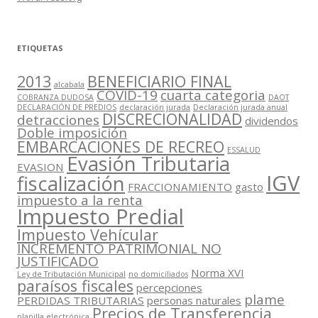
ETIQUETAS
2013
BENEFICIARIO FINAL
alcabala
COVID-19
cuarta categoria
COBRANZA DUDOSA
DAOT
DECLARACIÓN DE PREDIOS
declaración jurada
Declaración jurada anual
DISCRECIONALIDAD
detracciones
dividendos
Doble imposición
EMBARCACIONES DE RECREO
ESSALUD
Evasión Tributaria
EVASION
IGV
fiscalización
FRACCIONAMIENTO
gasto
impuesto a la renta
Impuesto Predial
Impuesto Vehícular
INCREMENTO PATRIMONIAL NO
JUSTIFICADO
Norma XVI
Ley de Tributación Municipal
no domiciliados
paraísos fiscales
percepciones
plame
PERDIDAS TRIBUTARIAS
personas naturales
Precios de Transferencia
planilla electrónica