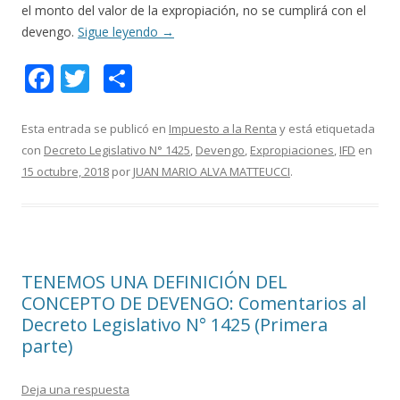
el monto del valor de la expropiación, no se cumplirá con el
devengo.
Sigue leyendo
→
F
T
C
ac
w
o
e
itt
m
Esta entrada se publicó en
Impuesto a la Renta
y está etiquetada
con
Decreto Legislativo N° 1425
,
Devengo
,
Expropiaciones
,
IFD
en
b
er
p
15 octubre, 2018
por
JUAN MARIO ALVA MATTEUCCI
.
o
ar
o
ti
k
r
TENEMOS UNA DEFINICIÓN DEL
CONCEPTO DE DEVENGO: Comentarios al
Decreto Legislativo N° 1425 (Primera
parte)
Deja una respuesta