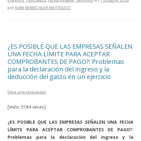
ingresos
,
PERCIBIDO
,
renta exigible
,
servicios
en
1 octubre, 2018
o
ar
por
JUAN MARIO ALVA MATTEUCCI
.
o
ti
k
r
¿ES POSIBLE QUE LAS EMPRESAS SEÑALEN
UNA FECHA LÍMITE PARA ACEPTAR
COMPROBANTES DE PAGO?: Problemas
para la declaración del ingreso y la
deducción del gasto en un ejercicio
Deja una respuesta
[Visto: 5184 veces]
¿ES POSIBLE QUE LAS EMPRESAS SEÑALEN UNA FECHA
LÍMITE PARA ACEPTAR COMPROBANTES DE PAGO?:
Problemas para la declaración del ingreso y la