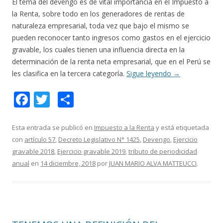
El tema del devengo es de vital importancia en el Impuesto a
la Renta, sobre todo en los generadores de rentas de
naturaleza empresarial, toda vez que bajo el mismo se
pueden reconocer tanto ingresos como gastos en el ejercicio
gravable, los cuales tienen una influencia directa en la
determinación de la renta neta empresarial, que en el Perú se
les clasifica en la tercera categoría.
Sigue leyendo
→
F
T
C
ac
w
o
e
itt
m
Esta entrada se publicó en
Impuesto a la Renta
y está etiquetada
con
artículo 57
,
Decreto Legislativo N° 1425
,
Devengo
,
Ejercicio
b
er
p
gravable 2018
,
Ejercicio gravable 2019
,
tributo de periodicidad
o
ar
anual
en
14 diciembre, 2018
por
JUAN MARIO ALVA MATTEUCCI
.
o
ti
k
r