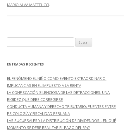
b
er
p
MARIO ALVA MATTEUCCI
.
o
ar
o
ti
k
r
B
u
s
c
ENTRADAS RECIENTES
a
r
EL FENÓMENO EL NIÑO COMO EVENTO EXTRAORDINARIO:
:
IMPLICANCIAS EN EL IMPUESTO A LA RENTA
LA CONFISCACIÓN SILENCIOSA DE LAS DETRACCIONES: UNA
RIGIDEZ QUE DEBE CORREGIRSE
CONDUCTA HUMANA Y DERECHO TRIBUTARIO: PUENTES ENTRE
PSICOLOGÍA Y FISCALIDAD PERUANA
LAS SUCURSALES Y LA DISTRIBUCIÓN DE DIVIDENDOS: ¿EN QUÉ
MOMENTO SE DEBE REALIZAR EL PAGO DEL 5%?