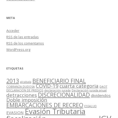
META
Acceder
RSS
de las entradas
RSS
de los comentarios
WordPress.org
ETIQUETAS
2013
BENEFICIARIO FINAL
alcabala
COVID-19
cuarta categoria
COBRANZA DUDOSA
DAOT
DECLARACIÓN DE PREDIOS
declaración jurada
Declaración jurada anual
DISCRECIONALIDAD
detracciones
dividendos
Doble imposición
EMBARCACIONES DE RECREO
ESSALUD
Evasión Tributaria
EVASION