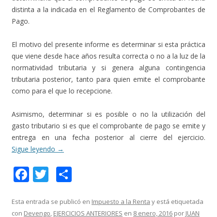
distinta a la indicada en el Reglamento de Comprobantes de
Pago.
El motivo del presente informe es determinar si esta práctica
que viene desde hace años resulta correcta o no a la luz de la
normatividad tributaria y si genera alguna contingencia
tributaria posterior, tanto para quien emite el comprobante
como para el que lo recepcione.
Asimismo, determinar si es posible o no la utilización del
gasto tributario si es que el comprobante de pago se emite y
entrega en una fecha posterior al cierre del ejercicio.
Sigue leyendo
→
F
T
C
ac
w
o
e
itt
m
Esta entrada se publicó en
Impuesto a la Renta
y está etiquetada
con
Devengo
,
EJERCICIOS ANTERIORES
en
8 enero, 2016
por
JUAN