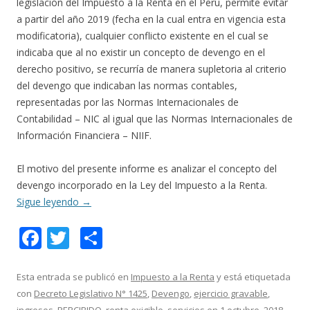
legislación del Impuesto a la Renta en el Perú, permite evitar
a partir del año 2019 (fecha en la cual entra en vigencia esta
modificatoria), cualquier conflicto existente en el cual se
indicaba que al no existir un concepto de devengo en el
derecho positivo, se recurría de manera supletoria al criterio
del devengo que indicaban las normas contables,
representadas por las Normas Internacionales de
Contabilidad – NIC al igual que las Normas Internacionales de
Información Financiera – NIIF.
El motivo del presente informe es analizar el concepto del
devengo incorporado en la Ley del Impuesto a la Renta.
Sigue leyendo
→
F
T
C
ac
w
o
e
itt
m
Esta entrada se publicó en
Impuesto a la Renta
y está etiquetada
con
Decreto Legislativo N° 1425
,
Devengo
,
ejercicio gravable
,
b
er
p