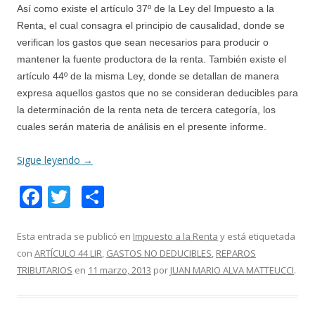
Así como existe el artículo 37º de la Ley del Impuesto a la
Renta, el cual consagra el principio de causalidad, donde se
verifican los gastos que sean necesarios para producir o
mantener la fuente productora de la renta. También existe el
artículo 44º de la misma Ley, donde se detallan de manera
expresa aquellos gastos que no se consideran deducibles para
la determinación de la renta neta de tercera categoría, los
cuales serán materia de análisis en el presente informe.
Sigue leyendo
→
F
T
C
ac
w
o
e
itt
m
Esta entrada se publicó en
Impuesto a la Renta
y está etiquetada
con
ARTÍCULO 44 LIR
,
GASTOS NO DEDUCIBLES
,
REPAROS
b
er
p
TRIBUTARIOS
en
11 marzo, 2013
por
JUAN MARIO ALVA MATTEUCCI
.
o
ar
o
ti