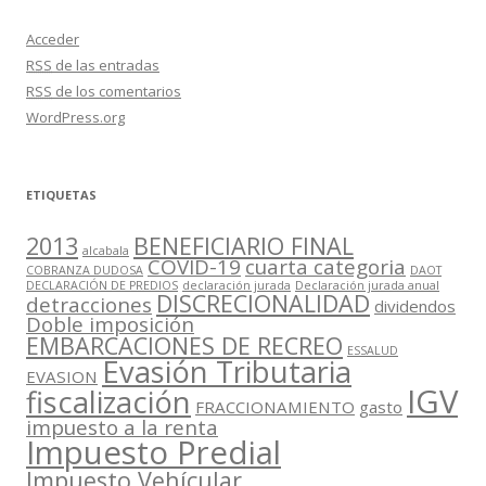
Acceder
RSS
de las entradas
RSS
de los comentarios
WordPress.org
ETIQUETAS
2013
BENEFICIARIO FINAL
alcabala
COVID-19
cuarta categoria
COBRANZA DUDOSA
DAOT
DECLARACIÓN DE PREDIOS
declaración jurada
Declaración jurada anual
DISCRECIONALIDAD
detracciones
dividendos
Doble imposición
EMBARCACIONES DE RECREO
ESSALUD
Evasión Tributaria
EVASION
IGV
fiscalización
FRACCIONAMIENTO
gasto
impuesto a la renta
Impuesto Predial
Impuesto Vehícular