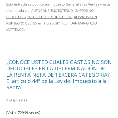
e
itt
m
Esta entrada se publicó en
Impuesto General a las Ventas
y está
etiquetada con
AUTOCONSUMO EXTERNO
,
GASTOS NO
b
er
p
DEDUCIBLES
,
NO USO DEL CREDITO FISCAL
,
REPAROS CON
o
ar
REINTEGRO DEL IGV
en
1 junio, 2014
por
JUAN MARIO ALVA
o
ti
MATTEUCCI
.
k
r
¿CONOCE USTED CUALES GASTOS NO SON
DEDUCIBLES EN LA DETERMINACIÓN DE
LA RENTA NETA DE TERCERA CATEGORÍA?:
El artículo 44º de la Ley del Impuesto a la
Renta
2 respuestas
[Visto: 72949 veces]