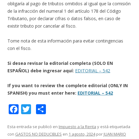
obligaría al pago de tributos omitidos al igual que la comisión
de la infracción del numeral 1 del artículo 178 del Código
Tributario, por declarar cifras o datos falsos, en caso de
existir tributo por cancelar al fisco.
Tome nota de esta información para evitar contingencias
con el fisco.
Si desea revisar la editorial completa (SOLO EN
ESPAÑOL) debe ingresar aquí:
EDITORIAL – 542
If you want to review the complete editorial (ONLY IN
SPANISH) you must enter here:
EDITORIAL – 542
F
T
C
ac
w
o
e
itt
m
Esta entrada se publicó en
Impuesto a la Renta
y está etiquetada
con
GASTOS NO DEDUCIBLES
en
1 agosto, 2024
por
JUAN MARIO
b
er
p