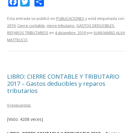
F
T
C
ac
w
o
e
itt
m
Esta entrada se publicó en
PUBLICACIONES
y está etiquetada con
2019
,
Cierre contable
,
cierre tributario
,
GASTOS DEDUCIBLES
,
b
er
p
REPAROS TRIBUTARIOS
en
4 diciembre, 2019
por
JUAN MARIO ALVA
o
ar
MATTEUCCI
.
o
ti
k
r
LIBRO: CIERRE CONTABLE Y TRIBUTARIO
2017 – Gastos deducibles y reparos
tributarios
6 respuestas
[Visto: 4208 veces]