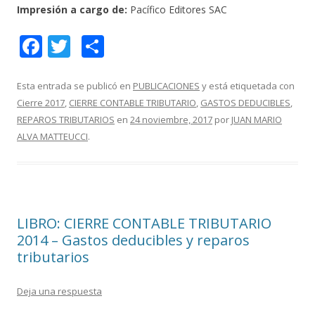
Impresión a cargo de:
Pacífico Editores SAC
F
T
C
ac
w
o
e
itt
m
Esta entrada se publicó en
PUBLICACIONES
y está etiquetada con
Cierre 2017
,
CIERRE CONTABLE TRIBUTARIO
,
GASTOS DEDUCIBLES
,
b
er
p
REPAROS TRIBUTARIOS
en
24 noviembre, 2017
por
JUAN MARIO
o
ar
ALVA MATTEUCCI
.
o
ti
k
r
LIBRO: CIERRE CONTABLE TRIBUTARIO
2014 – Gastos deducibles y reparos
tributarios
Deja una respuesta