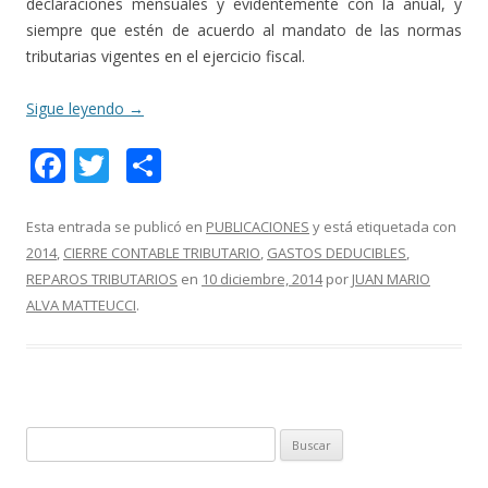
declaraciones mensuales y evidentemente con la anual, y
siempre que estén de acuerdo al mandato de las normas
tributarias vigentes en el ejercicio fiscal.
Sigue leyendo
→
F
T
C
ac
w
o
e
itt
m
Esta entrada se publicó en
PUBLICACIONES
y está etiquetada con
2014
,
CIERRE CONTABLE TRIBUTARIO
,
GASTOS DEDUCIBLES
,
b
er
p
REPAROS TRIBUTARIOS
en
10 diciembre, 2014
por
JUAN MARIO
o
ar
ALVA MATTEUCCI
.
o
ti
k
r
B
u