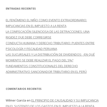
s
c
ENTRADAS RECIENTES
a
r
EL FENÓMENO EL NIÑO COMO EVENTO EXTRAORDINARIO:
:
IMPLICANCIAS EN EL IMPUESTO A LA RENTA
LA CONFISCACIÓN SILENCIOSA DE LAS DETRACCIONES: UNA
RIGIDEZ QUE DEBE CORREGIRSE
CONDUCTA HUMANA Y DERECHO TRIBUTARIO: PUENTES ENTRE
PSICOLOGÍA Y FISCALIDAD PERUANA
LAS SUCURSALES Y LA DISTRIBUCIÓN DE DIVIDENDOS: ¿EN QUÉ
MOMENTO SE DEBE REALIZAR EL PAGO DEL 5%?
FUNDAMENTOS CONSTITUCIONALES DEL DERECHO
ADMINISTRATIVO SANCIONADOR TRIBUTARIO EN EL PERÚ
COMENTARIOS RECIENTES
Wilmer García
en
EL PRINCIPIO DE CAUSALIDAD Y SU IMPLICANCIA
EN EL SUSTENTO DE LOS GASTOS EN EL IMPUESTO A LA RENTA