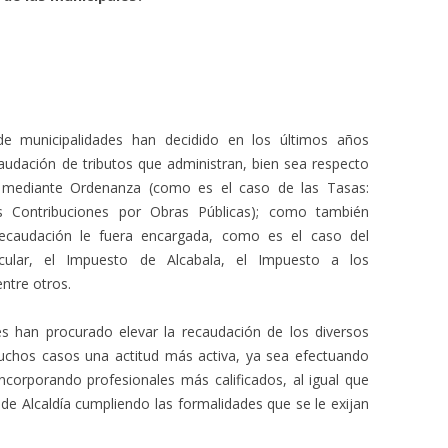
e municipalidades han decidido en los últimos años
audación de tributos que administran, bien sea respecto
s mediante Ordenanza (como es el caso de las Tasas:
as Contribuciones por Obras Públicas); como también
recaudación le fuera encargada, como es el caso del
icular, el Impuesto de Alcabala, el Impuesto a los
ntre otros.
s han procurado elevar la recaudación de los diversos
uchos casos una actitud más activa, ya sea efectuando
ncorporando profesionales más calificados, al igual que
e Alcaldía cumpliendo las formalidades que se le exijan