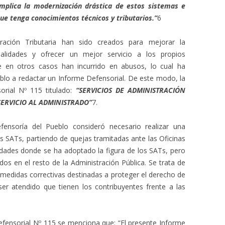
implica la modernización drástica de estos sistemas e
ue tenga conocimientos técnicos y tributarios.”
6
ración Tributaria han sido creados para mejorar la
palidades y ofrecer un mejor servicio a los propios
e en otros casos han incurrido en abusos, lo cual ha
blo a redactar un Informe Defensorial. De este modo, la
orial Nº 115 titulado:
“SERVICIOS DE ADMINISTRACIÓN
SERVICIO AL ADMINISTRADO”
7.
fensoría del Pueblo consideró necesario realizar una
os SATs, partiendo de quejas tramitadas ante las Oficinas
udades donde se ha adoptado la figura de los SATs, pero
s en el resto de la Administración Pública. Se trata de
medidas correctivas destinadas a proteger el derecho de
er atendido que tienen los contribuyentes frente a las
Defensorial Nº 115 se menciona que: “El presente Informe