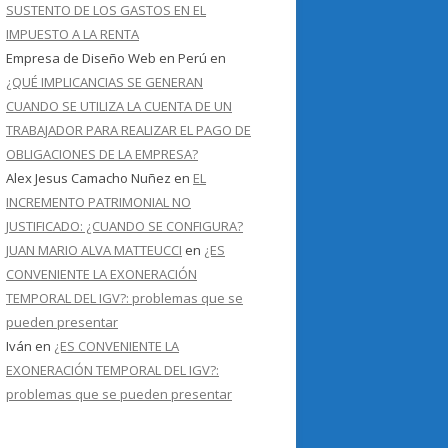
SUSTENTO DE LOS GASTOS EN EL
IMPUESTO A LA RENTA
Empresa de Diseño Web en Perú
en
¿QUÉ IMPLICANCIAS SE GENERAN
CUANDO SE UTILIZA LA CUENTA DE UN
TRABAJADOR PARA REALIZAR EL PAGO DE
OBLIGACIONES DE LA EMPRESA?
Alex Jesus Camacho Nuñez
en
EL
INCREMENTO PATRIMONIAL NO
JUSTIFICADO: ¿CUANDO SE CONFIGURA?
JUAN MARIO ALVA MATTEUCCI
en
¿ES
CONVENIENTE LA EXONERACIÓN
TEMPORAL DEL IGV?: problemas que se
pueden presentar
Iván
en
¿ES CONVENIENTE LA
EXONERACIÓN TEMPORAL DEL IGV?:
problemas que se pueden presentar