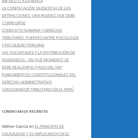
IMPUESTO A LA RENTA
LA CONFISCACIÓN SILENCIOSA DE LAS
DETRACCIONES: UNA RIGIDEZ QUE DEBE
CORREGIRSE
CONDUCTA HUMANA Y DERECHO
TRIBUTARIO: PUENTES ENTRE PSICOLOGÍA
Y FISCALIDAD PERUANA
LAS SUCURSALES Y LA DISTRIBUCIÓN DE
DIVIDENDOS: ¿EN QUÉ MOMENTO SE
DEBE REALIZAR EL PAGO DEL 5%?
FUNDAMENTOS CONSTITUCIONALES DEL
DERECHO ADMINISTRATIVO
SANCIONADOR TRIBUTARIO EN EL PERÚ
COMENTARIOS RECIENTES
Wilmer García
en
EL PRINCIPIO DE
CAUSALIDAD Y SU IMPLICANCIA EN EL