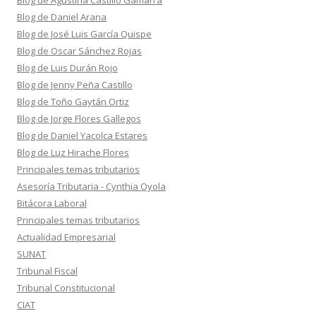
Blog de Agustina Castillo Gamarra
Blog de Daniel Arana
Blog de José Luis García Quispe
Blog de Oscar Sánchez Rojas
Blog de Luis Durán Rojo
Blog de Jenny Peña Castillo
Blog de Toño Gaytán Ortiz
Blog de Jorge Flores Gallegos
Blog de Daniel Yacolca Estares
Blog de Luz Hirache Flores
Principales temas tributarios
Asesoría Tributaria - Cynthia Oyola
Bitácora Laboral
Principales temas tributarios
Actualidad Empresarial
SUNAT
Tribunal Fiscal
Tribunal Constitucional
CIAT