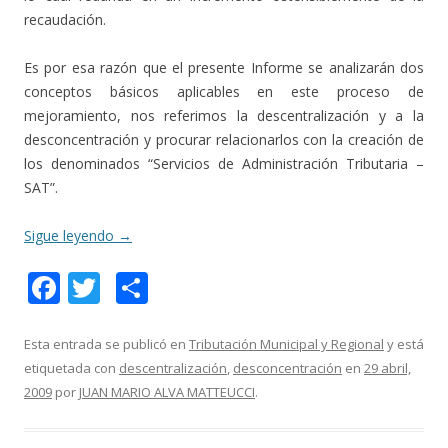
recaudación.
Es por esa razón que el presente Informe se analizarán dos
conceptos básicos aplicables en este proceso de
mejoramiento, nos referimos la descentralización y a la
desconcentración y procurar relacionarlos con la creación de
los denominados “Servicios de Administración Tributaria –
SAT”.
Sigue leyendo
→
F
T
C
ac
w
o
e
itt
m
Esta entrada se publicó en
Tributación Municipal y Regional
y está
etiquetada con
descentralización
,
desconcentración
en
29 abril,
b
er
p
2009
por
JUAN MARIO ALVA MATTEUCCI
.
o
ar
o
ti