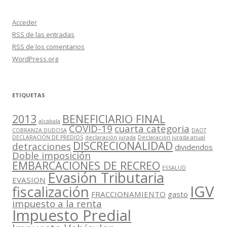
Acceder
RSS
de las entradas
RSS
de los comentarios
WordPress.org
ETIQUETAS
2013
BENEFICIARIO FINAL
alcabala
COVID-19
cuarta categoria
COBRANZA DUDOSA
DAOT
DECLARACIÓN DE PREDIOS
declaración jurada
Declaración jurada anual
DISCRECIONALIDAD
detracciones
dividendos
Doble imposición
EMBARCACIONES DE RECREO
ESSALUD
Evasión Tributaria
EVASION
IGV
fiscalización
FRACCIONAMIENTO
gasto
impuesto a la renta
Impuesto Predial