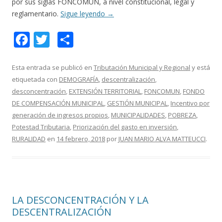
por sus siglas FONCOMUN, a nivel constitucional, legal y
reglamentario.
Sigue leyendo
→
F
T
C
ac
w
o
e
itt
m
Esta entrada se publicó en
Tributación Municipal y Regional
y está
etiquetada con
DEMOGRAFÍA
,
descentralización
,
b
er
p
desconcentración
,
EXTENSIÓN TERRITORIAL
,
FONCOMUN
,
FONDO
o
ar
DE COMPENSACIÓN MUNICIPAL
,
GESTIÓN MUNICIPAL
,
Incentivo por
o
ti
generación de ingresos propios
,
MUNICIPALIDADES
,
POBREZA
,
Potestad Tributaria
,
Priorización del gasto en inversión
,
k
r
RURALIDAD
en
14 febrero, 2018
por
JUAN MARIO ALVA MATTEUCCI
.
LA DESCONCENTRACIÓN Y LA
DESCENTRALIZACIÓN