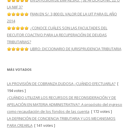
EN LA FUSIÓN DE EMPRESAS: ¿SE APLICA LA NIC 22 O
LA NIIF 3?
FIJAN EN S/. 3,800 EL VALOR DE LA UIT PARA EL AÑO
2014
¿CONOCE CUÁLES SON LAS FACULTADES DEL
EJECUTOR COACTIVO PARA LA RECUPERACIÓN DE DEUDAS
TRIBUTARIAS?
LIBRO: DICCIONARIO DE JURISPRUDENCIA TRIBUTARIA
MÁS VOTADOS
LA PROVISIÓN DE COBRANZA DUDOSA ¿CUÁNDO EFECTUARLA?
[
194 votes ]
¿CUÁNDO UTILIZAR LOS RECURSOS DE RECONSIDERACIÓN Y DE
APELACIÓN EN MATERIA ADMINISTRATIVA?: A propósito del ingreso
como recaudación de los fondos de las cuenta
[ 172 votes ]
LA DEFINICIÓN DE CONCIENCIA TRIBUTARIA Y LOS MECANISMOS
PARA CREARLA
[ 141 votes ]