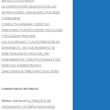
IMPUESTO A LA RENTA
LA CONFISCACIÓN SILENCIOSA DE LAS
DETRACCIONES: UNA RIGIDEZ QUE DEBE
CORREGIRSE
CONDUCTA HUMANA Y DERECHO
TRIBUTARIO: PUENTES ENTRE PSICOLOGÍA
Y FISCALIDAD PERUANA
LAS SUCURSALES Y LA DISTRIBUCIÓN DE
DIVIDENDOS: ¿EN QUÉ MOMENTO SE
DEBE REALIZAR EL PAGO DEL 5%?
FUNDAMENTOS CONSTITUCIONALES DEL
DERECHO ADMINISTRATIVO
SANCIONADOR TRIBUTARIO EN EL PERÚ
COMENTARIOS RECIENTES
Wilmer García
en
EL PRINCIPIO DE
CAUSALIDAD Y SU IMPLICANCIA EN EL