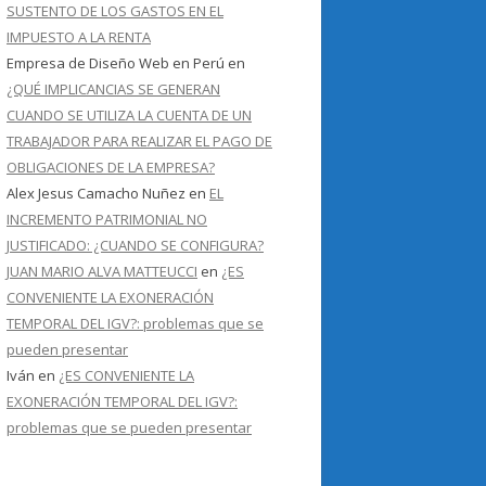
SUSTENTO DE LOS GASTOS EN EL
IMPUESTO A LA RENTA
Empresa de Diseño Web en Perú
en
¿QUÉ IMPLICANCIAS SE GENERAN
CUANDO SE UTILIZA LA CUENTA DE UN
TRABAJADOR PARA REALIZAR EL PAGO DE
OBLIGACIONES DE LA EMPRESA?
Alex Jesus Camacho Nuñez
en
EL
INCREMENTO PATRIMONIAL NO
JUSTIFICADO: ¿CUANDO SE CONFIGURA?
JUAN MARIO ALVA MATTEUCCI
en
¿ES
CONVENIENTE LA EXONERACIÓN
TEMPORAL DEL IGV?: problemas que se
pueden presentar
Iván
en
¿ES CONVENIENTE LA
EXONERACIÓN TEMPORAL DEL IGV?:
problemas que se pueden presentar