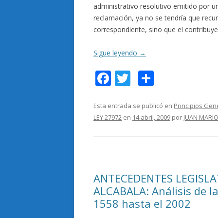
administrativo resolutivo emitido por u
reclamación, ya no se tendría que recurr
correspondiente, sino que el contribuye
Sigue leyendo
→
F
T
C
ac
w
o
e
itt
m
Esta entrada se publicó en
Principios Gen
LEY 27972
en
14 abril, 2009
por
JUAN MARIO
b
er
p
o
ar
o
ti
k
r
ANTECEDENTES LEGISLA
ALCABALA: Análisis de la
1558 hasta el 2002