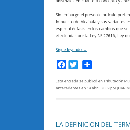
abismales en cuanto a concepto y aplic
Sin embargo el presente artículo prete
Impuesto de Alcabala y sus variantes 
especial énfasis en los cambios que se
efectuadas por la Ley Nº 27616, Ley qu
Sigue leyendo
→
F
T
C
ac
w
o
e
itt
m
Esta entrada se publicó en
Tributación Mu
antecedentes
en
14 abril, 2009
por
JUAN M
b
er
p
o
ar
o
ti
k
r
LA DEFINICION DEL TER