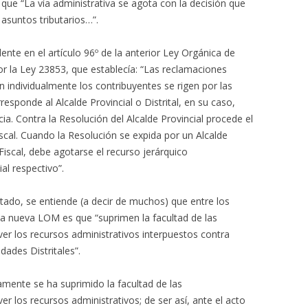
que “La vía administrativa se agota con la decisión que
 asuntos tributarios…”.
ente en el artículo 96º de la anterior Ley Orgánica de
r la Ley 23853, que establecía: “Las reclamaciones
n individualmente los contribuyentes se rigen por las
responde al Alcalde Provincial o Distrital, en su caso,
ia. Contra la Resolución del Alcalde Provincial procede el
iscal. Cuando la Resolución se expida por un Alcalde
l Fiscal, debe agotarse el recurso jerárquico
al respectivo”.
citado, se entiende (a decir de muchos) que entre los
 la nueva LOM es que “suprimen la facultad de las
ver los recursos administrativos interpuestos contra
dades Distritales”.
amente se ha suprimido la facultad de las
er los recursos administrativos; de ser así, ante el acto