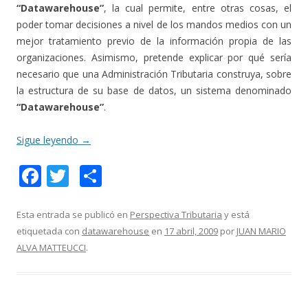
“Datawarehouse”
, la cual permite, entre otras cosas, el
poder tomar decisiones a nivel de los mandos medios con un
mejor tratamiento previo de la información propia de las
organizaciones. Asimismo, pretende explicar por qué sería
necesario que una Administración Tributaria construya, sobre
la estructura de su base de datos, un sistema denominado
“Datawarehouse”
.
Sigue leyendo
→
F
T
C
ac
w
o
e
itt
m
Esta entrada se publicó en
Perspectiva Tributaria
y está
etiquetada con
datawarehouse
en
17 abril, 2009
por
JUAN MARIO
b
er
p
ALVA MATTEUCCI
.
o
ar
o
ti
k
r