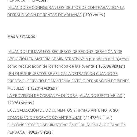
PERUANA
[ 115 votes ]
¿CUÁNDO SE CONFIGURAN LOS DELITOS DE CONTRABANDO Y LA
DEFRAUDACIÓN DE RENTAS DE ADUANA?
[ 109 votes ]
MÁS VISITADOS
¿CUÁNDO UTILIZAR LOS RECURSOS DE RECONSIDERACIÓN Y DE
APELACIÓN EN MATERIA ADMINISTRATIVA?: A propósito del ingreso
como recaudación de los fondos de las cuenta
[ 166338 vistas ]
¿EN QUÉ SUPUESTOS SE APLICA LA DETRACCIÓN CUANDO SE
PRESTA EL SERVICIO DE MANTENIMIENTO O REPARACIÓN DE BIENES
MUEBLES?
[ 132014 vistas ]
LA PROVISIÓN DE COBRANZA DUDOSA ¿CUÁNDO EFECTUARLA?
[
123761 vistas ]
LA LEGALIZACIÓN DE DOCUMENTOS Y FIRMAS ANTE NOTARIO
COMO MEDIO PROBATORIO ANTE SUNAT
[ 114786 vistas ]
EL “CONCEPTO” DE ADMINISTRACIÓN PÚBLICA EN LA LEGISLACIÓN
PERUANA
[ 93037 vistas ]