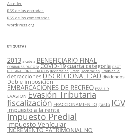
Acceder
RSS
de las entradas
RSS
de los comentarios
WordPress.org
ETIQUETAS
2013
BENEFICIARIO FINAL
alcabala
COVID-19
cuarta categoria
COBRANZA DUDOSA
DAOT
DECLARACIÓN DE PREDIOS
declaración jurada
Declaración jurada anual
DISCRECIONALIDAD
detracciones
dividendos
Doble imposición
EMBARCACIONES DE RECREO
ESSALUD
Evasión Tributaria
EVASION
IGV
fiscalización
FRACCIONAMIENTO
gasto
impuesto a la renta
Impuesto Predial
Impuesto Vehícular
INCREMENTO PATRIMONIAL NO