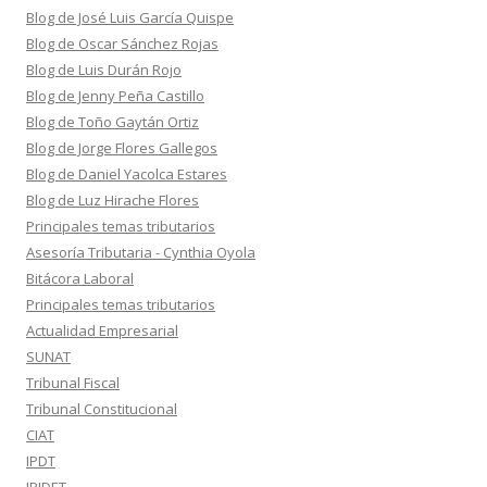
Blog de José Luis García Quispe
Blog de Oscar Sánchez Rojas
Blog de Luis Durán Rojo
Blog de Jenny Peña Castillo
Blog de Toño Gaytán Ortiz
Blog de Jorge Flores Gallegos
Blog de Daniel Yacolca Estares
Blog de Luz Hirache Flores
Principales temas tributarios
Asesoría Tributaria - Cynthia Oyola
Bitácora Laboral
Principales temas tributarios
Actualidad Empresarial
SUNAT
Tribunal Fiscal
Tribunal Constitucional
CIAT
IPDT