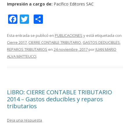
Impresión a cargo de:
Pacífico Editores SAC
F
T
C
ac
w
o
e
itt
m
Esta entrada se publicó en
PUBLICACIONES
y está etiquetada con
Cierre 2017
,
CIERRE CONTABLE TRIBUTARIO
,
GASTOS DEDUCIBLES
,
b
er
p
REPAROS TRIBUTARIOS
en
24 noviembre, 2017
por
JUAN MARIO
o
ar
ALVA MATTEUCCI
.
o
ti
k
r
LIBRO: CIERRE CONTABLE TRIBUTARIO
2014 – Gastos deducibles y reparos
tributarios
Deja una respuesta