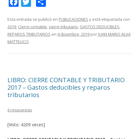
F
T
C
ac
w
o
e
itt
m
Esta entrada se publicó en
PUBLICACIONES
y está etiquetada con
2019
,
Cierre contable
,
cierre tributario
,
GASTOS DEDUCIBLES
,
b
er
p
REPAROS TRIBUTARIOS
en
4 diciembre, 2019
por
JUAN MARIO ALVA
o
ar
MATTEUCCI
.
o
ti
k
r
LIBRO: CIERRE CONTABLE Y TRIBUTARIO
2017 – Gastos deducibles y reparos
tributarios
6 respuestas
[Visto: 4209 veces]