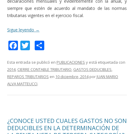
declaraciones mensuales y evidentemente con la anual, y
siempre que estén de acuerdo al mandato de las normas
tributarias vigentes en el ejercicio fiscal.
Sigue leyendo
→
F
T
C
ac
w
o
e
itt
m
Esta entrada se publicó en
PUBLICACIONES
y está etiquetada con
2014
,
CIERRE CONTABLE TRIBUTARIO
,
GASTOS DEDUCIBLES
,
b
er
p
REPAROS TRIBUTARIOS
en
10 diciembre, 2014
por
JUAN MARIO
o
ar
ALVA MATTEUCCI
.
o
ti
k
r
¿CONOCE USTED CUALES GASTOS NO SON
DEDUCIBLES EN LA DETERMINACIÓN DE