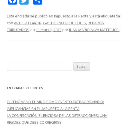
ac
w
o
e
itt
m
Esta entrada se publicó en
Impuesto a la Renta
y está etiquetada
con
ARTÍCULO 44 LIR
,
GASTOS NO DEDUCIBLES
,
REPAROS
b
er
p
TRIBUTARIOS
en
11 marzo, 2013
por
JUAN MARIO ALVA MATTEUCCI
.
o
ar
o
ti
k
r
B
u
s
c
ENTRADAS RECIENTES
a
r
EL FENÓMENO EL NIÑO COMO EVENTO EXTRAORDINARIO:
:
IMPLICANCIAS EN EL IMPUESTO A LA RENTA
LA CONFISCACIÓN SILENCIOSA DE LAS DETRACCIONES: UNA
RIGIDEZ QUE DEBE CORREGIRSE