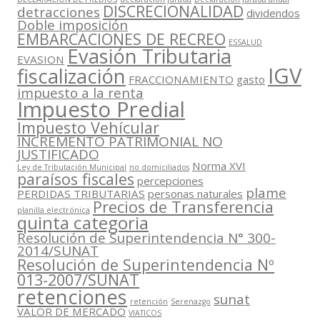
DISCRECIONALIDAD
detracciones
dividendos
Doble imposición
EMBARCACIONES DE RECREO
ESSALUD
Evasión Tributaria
EVASION
IGV
fiscalización
FRACCIONAMIENTO
gasto
impuesto a la renta
Impuesto Predial
Impuesto Vehícular
INCREMENTO PATRIMONIAL NO
JUSTIFICADO
Norma XVI
Ley de Tributación Municipal
no domiciliados
paraísos fiscales
percepciones
plame
PERDIDAS TRIBUTARIAS
personas naturales
Precios de Transferencia
planilla electrónica
quinta categoria
Resolución de Superintendencia N° 300-
2014/SUNAT
Resolución de Superintendencia Nº
013-2007/SUNAT
retenciones
sunat
retención
Serenazgo
VALOR DE MERCADO
VIATICOS