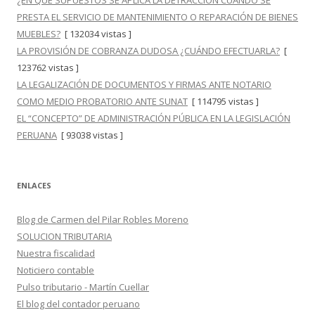
¿EN QUÉ SUPUESTOS SE APLICA LA DETRACCIÓN CUANDO SE
PRESTA EL SERVICIO DE MANTENIMIENTO O REPARACIÓN DE BIENES
MUEBLES?
[ 132034 vistas ]
LA PROVISIÓN DE COBRANZA DUDOSA ¿CUÁNDO EFECTUARLA?
[
123762 vistas ]
LA LEGALIZACIÓN DE DOCUMENTOS Y FIRMAS ANTE NOTARIO
COMO MEDIO PROBATORIO ANTE SUNAT
[ 114795 vistas ]
EL “CONCEPTO” DE ADMINISTRACIÓN PÚBLICA EN LA LEGISLACIÓN
PERUANA
[ 93038 vistas ]
ENLACES
Blog de Carmen del Pilar Robles Moreno
SOLUCION TRIBUTARIA
Nuestra fiscalidad
Noticiero contable
Pulso tributario - Martín Cuellar
El blog del contador peruano