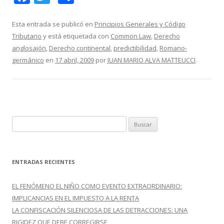
ac
w
o
e
itt
m
Esta entrada se publicó en
Principios Generales y Código
Tributario
y está etiquetada con
Common Law
,
Derecho
b
er
p
anglosajón
,
Derecho continental
,
predictibilidad
,
Romano-
o
ar
germánico
en
17 abril, 2009
por
JUAN MARIO ALVA MATTEUCCI
.
o
ti
k
r
B
u
s
c
ENTRADAS RECIENTES
a
r
EL FENÓMENO EL NIÑO COMO EVENTO EXTRAORDINARIO:
:
IMPLICANCIAS EN EL IMPUESTO A LA RENTA
LA CONFISCACIÓN SILENCIOSA DE LAS DETRACCIONES: UNA
RIGIDEZ QUE DEBE CORREGIRSE