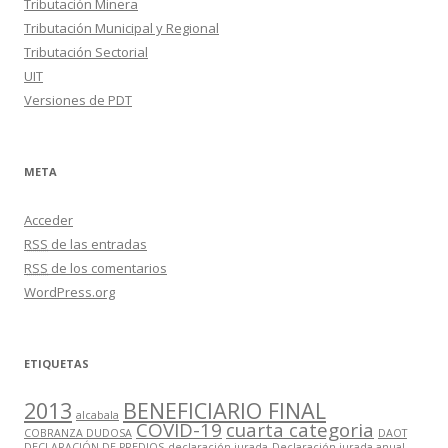
Tributación Minera
Tributación Municipal y Regional
Tributación Sectorial
UIT
Versiones de PDT
META
Acceder
RSS
de las entradas
RSS
de los comentarios
WordPress.org
ETIQUETAS
2013
BENEFICIARIO FINAL
alcabala
COVID-19
cuarta categoria
COBRANZA DUDOSA
DAOT
DECLARACIÓN DE PREDIOS
declaración jurada
Declaración jurada anual