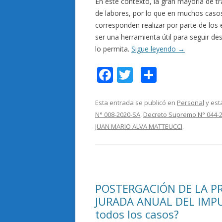
En este contexto, la gran mayoría de t
de labores, por lo que en muchos casos
corresponden realizar por parte de los 
ser una herramienta útil para seguir de
lo permita.
Sigue leyendo
→
F
T
C
ac
w
o
e
itt
m
Esta entrada se publicó en
Personal
y est
N° 008-2020-SA
,
Decreto Supremo N° 044-
b
er
p
JUAN MARIO ALVA MATTEUCCI
.
o
ar
o
ti
k
r
POSTERGACIÓN DE LA P
JURADA ANUAL DEL IMPUE
todos los casos?