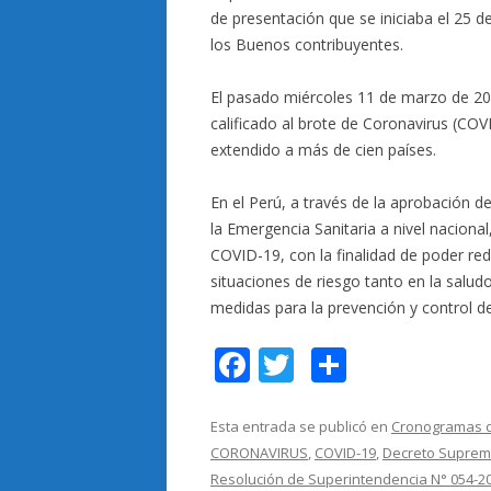
de presentación que se iniciaba el 25 de
los Buenos contribuyentes.
El pasado miércoles 11 de marzo de 20
calificado al brote de Coronavirus (C
extendido a más de cien países.
En el Perú, a través de la aprobación
la Emergencia Sanitaria a nivel nacional,
COVID-19, con la finalidad de poder redu
situaciones de riesgo tanto en la salud
medidas para la prevención y control d
F
T
C
ac
w
o
e
itt
m
Esta entrada se publicó en
Cronogramas d
CORONAVIRUS
,
COVID-19
,
Decreto Suprem
b
er
p
Resolución de Superintendencia N° 054-