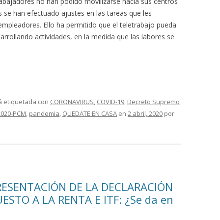
rabajadores no han podido movilizarse hacia sus centros
 se han efectuado ajustes en las tareas que les
empleadores. Ello ha permitido que el teletrabajo pueda
sarrollando actividades, en la medida que las labores se
á etiquetada con
CORONAVIRUS
,
COVID-19
,
Decreto Supremo
2020-PCM
,
pandemia
,
QUEDATE EN CASA
en
2 abril, 2020
por
RESENTACIÓN DE LA DECLARACIÓN
STO A LA RENTA E ITF: ¿Se da en