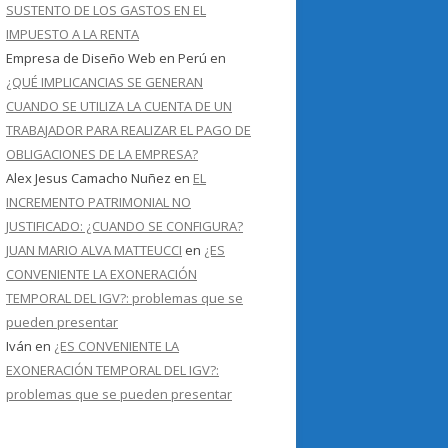
SUSTENTO DE LOS GASTOS EN EL
IMPUESTO A LA RENTA
Empresa de Diseño Web en Perú
en
¿QUÉ IMPLICANCIAS SE GENERAN
CUANDO SE UTILIZA LA CUENTA DE UN
TRABAJADOR PARA REALIZAR EL PAGO DE
OBLIGACIONES DE LA EMPRESA?
Alex Jesus Camacho Nuñez
en
EL
INCREMENTO PATRIMONIAL NO
JUSTIFICADO: ¿CUANDO SE CONFIGURA?
JUAN MARIO ALVA MATTEUCCI
en
¿ES
CONVENIENTE LA EXONERACIÓN
TEMPORAL DEL IGV?: problemas que se
pueden presentar
Iván
en
¿ES CONVENIENTE LA
EXONERACIÓN TEMPORAL DEL IGV?:
problemas que se pueden presentar