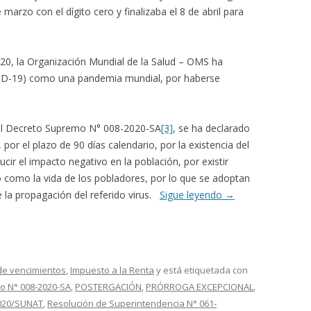
 marzo con el dígito cero y finalizaba el 8 de abril para
20, la Organización Mundial de la Salud – OMS ha
OVID-19) como una pandemia mundial, por haberse
 del Decreto Supremo N° 008-2020-SA
[3]
, se ha declarado
 por el plazo de 90 días calendario, por la existencia del
cir el impacto negativo en la población, por existir
o como la vida de los pobladores, por lo que se adoptan
e la propagación del referido virus.
Sigue leyendo
→
e vencimientos
,
Impuesto a la Renta
y está etiquetada con
o N° 008-2020-SA
,
POSTERGACIÓN
,
PRÓRROGA EXCEPCIONAL
,
2020/SUNAT
,
Resolución de Superintendencia N° 061-