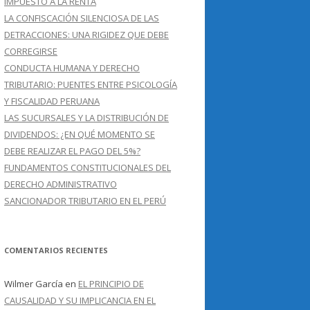
IMPUESTO A LA RENTA
LA CONFISCACIÓN SILENCIOSA DE LAS
DETRACCIONES: UNA RIGIDEZ QUE DEBE
CORREGIRSE
CONDUCTA HUMANA Y DERECHO
TRIBUTARIO: PUENTES ENTRE PSICOLOGÍA
Y FISCALIDAD PERUANA
LAS SUCURSALES Y LA DISTRIBUCIÓN DE
DIVIDENDOS: ¿EN QUÉ MOMENTO SE
DEBE REALIZAR EL PAGO DEL 5%?
FUNDAMENTOS CONSTITUCIONALES DEL
DERECHO ADMINISTRATIVO
SANCIONADOR TRIBUTARIO EN EL PERÚ
COMENTARIOS RECIENTES
Wilmer García
en
EL PRINCIPIO DE
CAUSALIDAD Y SU IMPLICANCIA EN EL