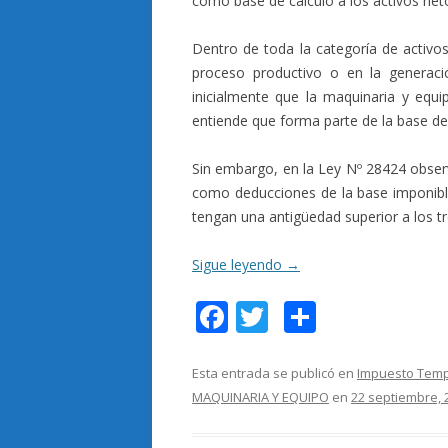
como base de cálculo a los activos net
Dentro de toda la categoría de activos
proceso productivo o en la generaci
inicialmente que la maquinaria y equi
entiende que forma parte de la base de 
Sin embargo, en la Ley Nº 28424 observa
como deducciones de la base imponible
tengan una antigüedad superior a los tr
Sigue leyendo
→
F
T
C
ac
w
o
e
itt
m
Esta entrada se publicó en
Impuesto Tempo
MAQUINARIA Y EQUIPO
en
22 septiembre, 
b
er
p
o
ar