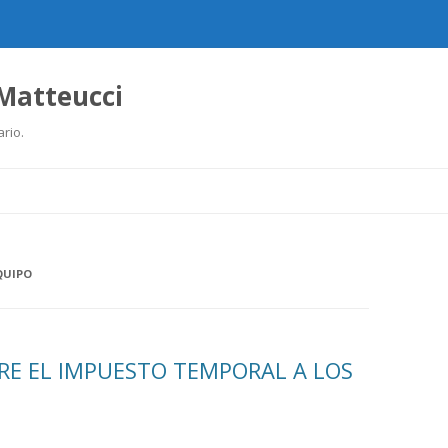
 Matteucci
ario.
Ir
al
contenido
QUIPO
E EL IMPUESTO TEMPORAL A LOS