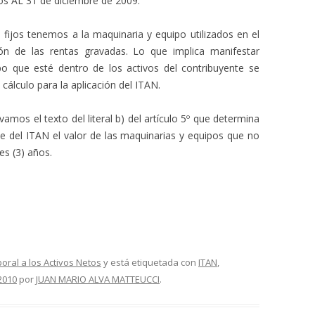
os AL 31 de diciembre de 2009.
 fijos tenemos a la maquinaria y equipo utilizados en el
ón de las rentas gravadas. Lo que implica manifestar
po que esté dentro de los activos del contribuyente se
cálculo para la aplicación del ITAN.
mos el texto del literal b) del artículo 5º que determina
 del ITAN el valor de las maquinarias y equipos que no
es (3) años.
ral a los Activos Netos
y está etiquetada con
ITAN
,
2010
por
JUAN MARIO ALVA MATTEUCCI
.