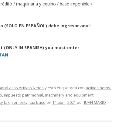
crédito / maquinaria y equipo / base imponible /
to (SOLO EN ESPAÑOL) debe ingresar aquí:
ort (ONLY IN SPANISH) you must enter
ITAN
ral a los Activos Netos
y está etiquetada con
activos netos
,
to
,
impuesto patrimonial
,
machinery and equipment
,
ty tax
,
seniority
,
tax base
en
14 abril, 2021
por
JUAN MARIO