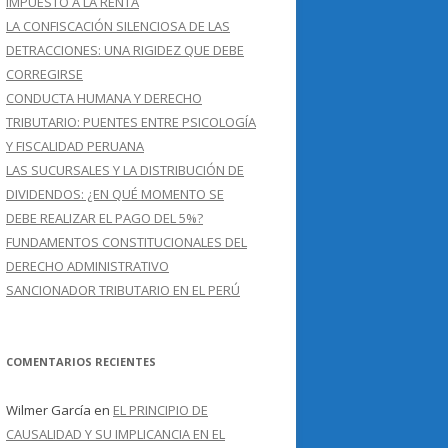
IMPUESTO A LA RENTA
LA CONFISCACIÓN SILENCIOSA DE LAS
DETRACCIONES: UNA RIGIDEZ QUE DEBE
CORREGIRSE
CONDUCTA HUMANA Y DERECHO
TRIBUTARIO: PUENTES ENTRE PSICOLOGÍA
Y FISCALIDAD PERUANA
LAS SUCURSALES Y LA DISTRIBUCIÓN DE
DIVIDENDOS: ¿EN QUÉ MOMENTO SE
DEBE REALIZAR EL PAGO DEL 5%?
FUNDAMENTOS CONSTITUCIONALES DEL
DERECHO ADMINISTRATIVO
SANCIONADOR TRIBUTARIO EN EL PERÚ
COMENTARIOS RECIENTES
Wilmer García
en
EL PRINCIPIO DE
CAUSALIDAD Y SU IMPLICANCIA EN EL