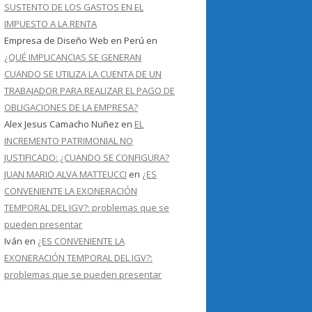
SUSTENTO DE LOS GASTOS EN EL
IMPUESTO A LA RENTA
Empresa de Diseño Web en Perú
en
¿QUÉ IMPLICANCIAS SE GENERAN
CUANDO SE UTILIZA LA CUENTA DE UN
TRABAJADOR PARA REALIZAR EL PAGO DE
OBLIGACIONES DE LA EMPRESA?
Alex Jesus Camacho Nuñez
en
EL
INCREMENTO PATRIMONIAL NO
JUSTIFICADO: ¿CUANDO SE CONFIGURA?
JUAN MARIO ALVA MATTEUCCI
en
¿ES
CONVENIENTE LA EXONERACIÓN
TEMPORAL DEL IGV?: problemas que se
pueden presentar
Iván
en
¿ES CONVENIENTE LA
EXONERACIÓN TEMPORAL DEL IGV?:
problemas que se pueden presentar