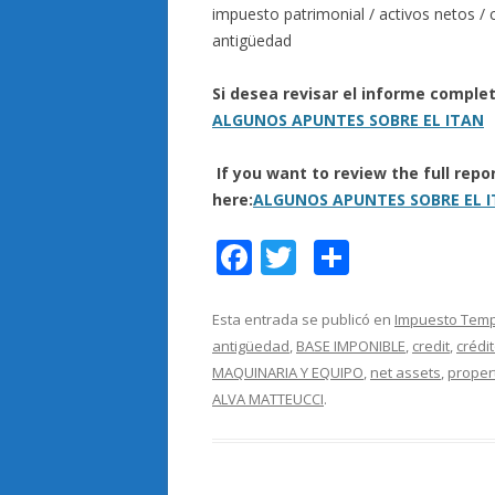
impuesto patrimonial / activos netos / 
antigüedad
Si desea revisar el informe comple
ALGUNOS APUNTES SOBRE EL ITAN
If you want to review the full rep
here:
ALGUNOS APUNTES SOBRE EL 
F
T
C
ac
w
o
e
itt
m
Esta entrada se publicó en
Impuesto Tempo
antigüedad
,
BASE IMPONIBLE
,
credit
,
crédi
b
er
p
MAQUINARIA Y EQUIPO
,
net assets
,
proper
o
ar
ALVA MATTEUCCI
.
o
ti
k
r