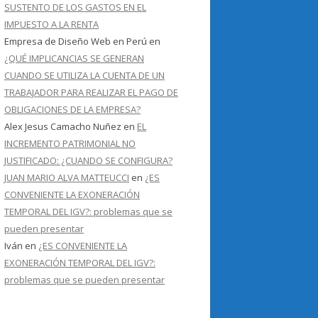
SUSTENTO DE LOS GASTOS EN EL
IMPUESTO A LA RENTA
Empresa de Diseño Web en Perú
en
¿QUÉ IMPLICANCIAS SE GENERAN
CUANDO SE UTILIZA LA CUENTA DE UN
TRABAJADOR PARA REALIZAR EL PAGO DE
OBLIGACIONES DE LA EMPRESA?
Alex Jesus Camacho Nuñez
en
EL
INCREMENTO PATRIMONIAL NO
JUSTIFICADO: ¿CUANDO SE CONFIGURA?
JUAN MARIO ALVA MATTEUCCI
en
¿ES
CONVENIENTE LA EXONERACIÓN
TEMPORAL DEL IGV?: problemas que se
pueden presentar
Iván
en
¿ES CONVENIENTE LA
EXONERACIÓN TEMPORAL DEL IGV?:
problemas que se pueden presentar