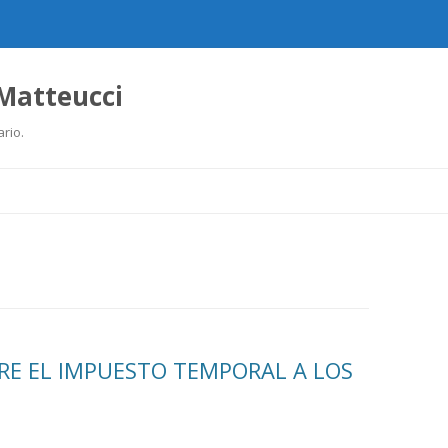
 Matteucci
ario.
Ir
al
contenido
E EL IMPUESTO TEMPORAL A LOS