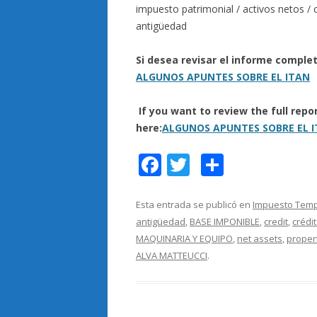
impuesto patrimonial / activos netos / 
antigüedad
Si desea revisar el informe comple
ALGUNOS APUNTES SOBRE EL ITAN
If you want to review the full rep
here:
ALGUNOS APUNTES SOBRE EL 
F
T
C
ac
w
o
e
itt
m
Esta entrada se publicó en
Impuesto Tempo
antigüedad
,
BASE IMPONIBLE
,
credit
,
crédi
b
er
p
MAQUINARIA Y EQUIPO
,
net assets
,
proper
o
ar
ALVA MATTEUCCI
.
o
ti
k
r