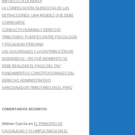
IMPUESTO A LA RENTA
LA CONFISCACIÓN SILENCIOSA DE LAS
DETRACCIONES: UNA RIGIDEZ QUE DEBE
CORREGIRSE
CONDUCTA HUMANA Y DERECHO
TRIBUTARIO: PUENTES ENTRE PSICOLOGÍA
Y FISCALIDAD PERUANA
LAS SUCURSALES Y LA DISTRIBUCIÓN DE
DIVIDENDOS: ¿EN QUÉ MOMENTO SE
DEBE REALIZAR EL PAGO DEL 5%?
FUNDAMENTOS CONSTITUCIONALES DEL
DERECHO ADMINISTRATIVO
SANCIONADOR TRIBUTARIO EN EL PERÚ
COMENTARIOS RECIENTES
Wilmer García
en
EL PRINCIPIO DE
CAUSALIDAD Y SU IMPLICANCIA EN EL