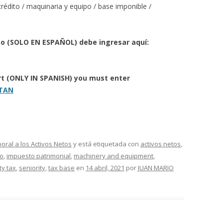
crédito / maquinaria y equipo / base imponible /
to (SOLO EN ESPAÑOL) debe ingresar aquí:
ort (ONLY IN SPANISH) you must enter
ITAN
ral a los Activos Netos
y está etiquetada con
activos netos
,
to
,
impuesto patrimonial
,
machinery and equipment
,
ty tax
,
seniority
,
tax base
en
14 abril, 2021
por
JUAN MARIO