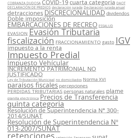
COVID-19
cuarta categoria
COBRANZA DUDOSA
DAOT
DECLARACIÓN DE PREDIOS
declaración jurada
Declaración jurada anual
DISCRECIONALIDAD
detracciones
dividendos
Doble imposición
EMBARCACIONES DE RECREO
ESSALUD
Evasión Tributaria
EVASION
IGV
fiscalización
FRACCIONAMIENTO
gasto
impuesto a la renta
Impuesto Predial
Impuesto Vehícular
INCREMENTO PATRIMONIAL NO
JUSTIFICADO
Norma XVI
Ley de Tributación Municipal
no domiciliados
paraísos fiscales
percepciones
plame
PERDIDAS TRIBUTARIAS
personas naturales
Precios de Transferencia
planilla electrónica
quinta categoria
Resolución de Superintendencia N° 300-
2014/SUNAT
Resolución de Superintendencia Nº
013-2007/SUNAT
retenciones
sunat
retención
Serenazgo