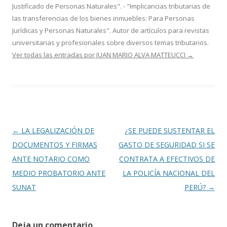
Justificado de Personas Naturales". - "Implicancias tributarias de
las transferencias de los bienes inmuebles: Para Personas
Jurídicas y Personas Naturales". Autor de artículos para revistas
universitarias y profesionales sobre diversos temas tributarios.
Ver todas las entradas por JUAN MARIO ALVA MATTEUCCI
→
Navegación
←
LA LEGALIZACIÓN DE
¿SE PUEDE SUSTENTAR EL
de
DOCUMENTOS Y FIRMAS
GASTO DE SEGURIDAD SI SE
entradas
ANTE NOTARIO COMO
CONTRATA A EFECTIVOS DE
MEDIO PROBATORIO ANTE
LA POLICÍA NACIONAL DEL
SUNAT
PERÚ?
→
Deja un comentario