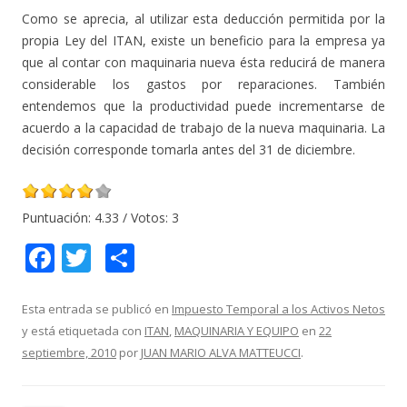
Como se aprecia, al utilizar esta deducción permitida por la
propia Ley del ITAN, existe un beneficio para la empresa ya
que al contar con maquinaria nueva ésta reducirá de manera
considerable los gastos por reparaciones. También
entendemos que la productividad puede incrementarse de
acuerdo a la capacidad de trabajo de la nueva maquinaria. La
decisión corresponde tomarla antes del 31 de diciembre.
Puntuación:
4.33
/ Votos:
3
F
T
C
ac
w
o
e
itt
m
Esta entrada se publicó en
Impuesto Temporal a los Activos Netos
y está etiquetada con
ITAN
,
MAQUINARIA Y EQUIPO
en
22
b
er
p
septiembre, 2010
por
JUAN MARIO ALVA MATTEUCCI
.
o
ar
o
ti