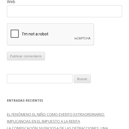
Web
B
u
s
c
ENTRADAS RECIENTES
a
r
EL FENÓMENO EL NIÑO COMO EVENTO EXTRAORDINARIO:
:
IMPLICANCIAS EN EL IMPUESTO A LA RENTA
LA CONFISCACIÓN SILENCIOSA DE LAS DETRACCIONES: UNA