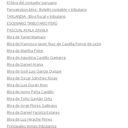
El blog del contador peruano
Perugestion.blog - Boletín contable y tributario
TAXLANDIA - Blog fiscal y tributario
ESCENARIO TRIBUTARIO PERÚ
PASCUAL AYALA ZAVALA
Blog de Yanet Mamani
Blog de Francisco Javier Ruiz de Castilla Ponce de León
Blog de Martha Pebe
Blog de Agustina Castillo Gamarra
Blog de Daniel Arana
Blog de José Luis García Quispe
Blog de Oscar Sánchez Rojas
Blog de Luis Durán Rojo
Blog de Jenny Peña Castillo
Blog de Toño Gaytán Ortiz
Blog de Jorge Flores Gallegos
Blog de Daniel Yacolca Estares
Blog de Luz Hirache Flores
Principales temas tributarios