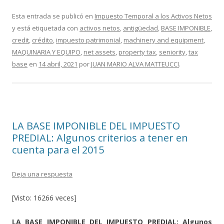
ac
w
o
e
itt
m
Esta entrada se publicó en
Impuesto Temporal a los Activos Netos
y está etiquetada con
activos netos
,
antigüedad
,
BASE IMPONIBLE
,
b
er
p
credit
,
crédito
,
impuesto patrimonial
,
machinery and equipment
,
o
ar
MAQUINARIA Y EQUIPO
,
net assets
,
property tax
,
seniority
,
tax
o
ti
base
en
14 abril, 2021
por
JUAN MARIO ALVA MATTEUCCI
.
k
r
LA BASE IMPONIBLE DEL IMPUESTO
PREDIAL: Algunos criterios a tener en
cuenta para el 2015
Deja una respuesta
[Visto: 16266 veces]
LA BASE IMPONIBLE DEL IMPUESTO PREDIAL: Algunos