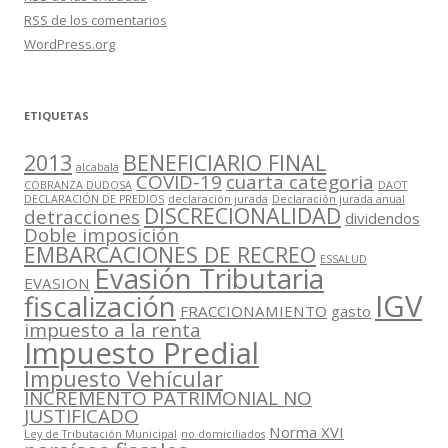
RSS
de los comentarios
WordPress.org
ETIQUETAS
2013
BENEFICIARIO FINAL
alcabala
COVID-19
cuarta categoria
COBRANZA DUDOSA
DAOT
DECLARACIÓN DE PREDIOS
declaración jurada
Declaración jurada anual
DISCRECIONALIDAD
detracciones
dividendos
Doble imposición
EMBARCACIONES DE RECREO
ESSALUD
Evasión Tributaria
EVASION
IGV
fiscalización
FRACCIONAMIENTO
gasto
impuesto a la renta
Impuesto Predial
Impuesto Vehícular
INCREMENTO PATRIMONIAL NO
JUSTIFICADO
Norma XVI
Ley de Tributación Municipal
no domiciliados