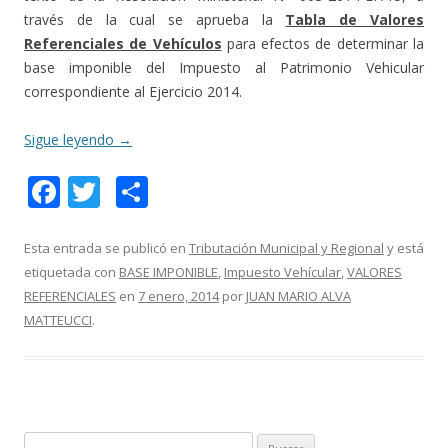
través de la cual se aprueba la
Tabla de Valores
Referenciales de Vehículos
para efectos de determinar la
base imponible del Impuesto al Patrimonio Vehicular
correspondiente al Ejercicio 2014.
Sigue leyendo
→
F
T
C
ac
w
o
e
itt
m
Esta entrada se publicó en
Tributación Municipal y Regional
y está
etiquetada con
BASE IMPONIBLE
,
Impuesto Vehícular
,
VALORES
b
er
p
REFERENCIALES
en
7 enero, 2014
por
JUAN MARIO ALVA
o
ar
MATTEUCCI
.
o
ti
k
r
B