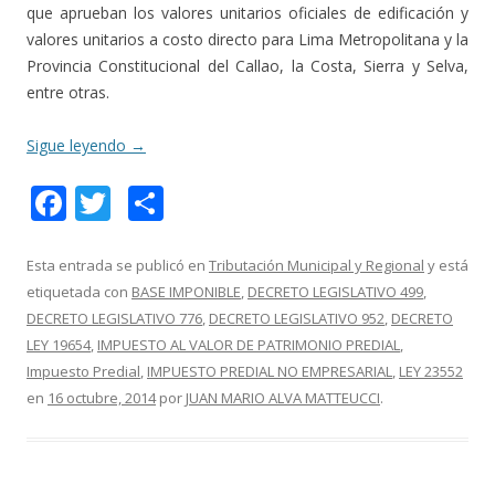
que aprueban los valores unitarios oficiales de edificación y
valores unitarios a costo directo para Lima Metropolitana y la
Provincia Constitucional del Callao, la Costa, Sierra y Selva,
entre otras.
Sigue leyendo
→
F
T
C
ac
w
o
e
itt
m
Esta entrada se publicó en
Tributación Municipal y Regional
y está
etiquetada con
BASE IMPONIBLE
,
DECRETO LEGISLATIVO 499
,
b
er
p
DECRETO LEGISLATIVO 776
,
DECRETO LEGISLATIVO 952
,
DECRETO
o
ar
LEY 19654
,
IMPUESTO AL VALOR DE PATRIMONIO PREDIAL
,
o
ti
Impuesto Predial
,
IMPUESTO PREDIAL NO EMPRESARIAL
,
LEY 23552
en
16 octubre, 2014
por
JUAN MARIO ALVA MATTEUCCI
.
k
r