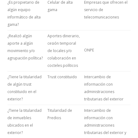
¿Es propietario de
Celular de alta
Empresas que ofrecen el
algún equipo
gama
servicio de
informático de alta
telecomunicaciones
gama?
¿Realizó algún
Aportes dinerario,
aporte a algún
cesión temporal
ONPE
movimiento y/o
de locales y/o
agrupación política?
colaboración en
cocteles políticos
¿Tiene la titularidad
Trust constituido
Intercambio de
de algún trust
información con
constituido en el
administraciones
exterior?
tributarias del exterior
¿Tiene la titularidad
Titularidad de
Intercambio de
de inmuebles
Predios
información con
ubicados en el
administraciones
exterior?
tributarias del exterior y