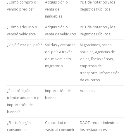
¿Cómo compró o
Adquisición o
PDT de notarios y los
vendió predios?
venta de
Registros Públicos
inmuebles
¿Cómo adquirió o
Adquisición o
PDT de notarios y los
vendió vehículos?
venta de vehículos
Registros Públicos
¿Viajó fuera del país?
Salidas y entradas
Migraciones, redes
del país a través
sociales, agencias de
del movimiento
viajes, líneas aéreas,
migratorio
empresas de
transporte, información
de cruceros
¿Realizó algún
Importación de
Aduanas
trámite aduanero de
bienes
importación de
bienes?
¿Efectuó algún
Capacidad de
DAOT, requerimiento a
consumo en
gasto al consumir
los restaurantes,