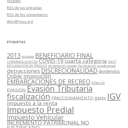
Acceder
RSS
de las entradas
RSS
de los comentarios
WordPress.org
ETIQUETAS
2013
BENEFICIARIO FINAL
alcabala
COVID-19
cuarta categoria
COBRANZA DUDOSA
DAOT
DECLARACIÓN DE PREDIOS
declaración jurada
Declaración jurada anual
DISCRECIONALIDAD
detracciones
dividendos
Doble imposición
EMBARCACIONES DE RECREO
ESSALUD
Evasión Tributaria
EVASION
IGV
fiscalización
FRACCIONAMIENTO
gasto
impuesto a la renta
Impuesto Predial
Impuesto Vehícular
INCREMENTO PATRIMONIAL NO
JUSTIFICADO