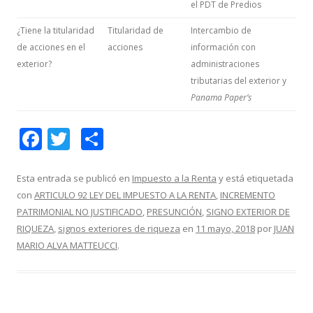
el PDT de Predios
¿Tiene la titularidad
Titularidad de
Intercambio de
de acciones en el
acciones
información con
exterior?
administraciones
tributarias del exterior y
Panama Paper’s
F
T
C
ac
w
o
e
itt
m
Esta entrada se publicó en
Impuesto a la Renta
y está etiquetada
con
ARTICULO 92 LEY DEL IMPUESTO A LA RENTA
,
INCREMENTO
b
er
p
PATRIMONIAL NO JUSTIFICADO
,
PRESUNCIÓN
,
SIGNO EXTERIOR DE
o
ar
RIQUEZA
,
signos exteriores de riqueza
en
11 mayo, 2018
por
JUAN
o
ti
MARIO ALVA MATTEUCCI
.
k
r