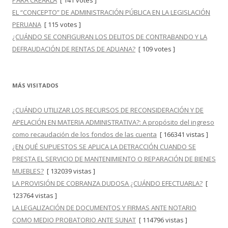
PARA CREARLA
[ 141 votes ]
EL “CONCEPTO” DE ADMINISTRACIÓN PÚBLICA EN LA LEGISLACIÓN
PERUANA
[ 115 votes ]
¿CUÁNDO SE CONFIGURAN LOS DELITOS DE CONTRABANDO Y LA
DEFRAUDACIÓN DE RENTAS DE ADUANA?
[ 109 votes ]
MÁS VISITADOS
¿CUÁNDO UTILIZAR LOS RECURSOS DE RECONSIDERACIÓN Y DE
APELACIÓN EN MATERIA ADMINISTRATIVA?: A propósito del ingreso
como recaudación de los fondos de las cuenta
[ 166341 vistas ]
¿EN QUÉ SUPUESTOS SE APLICA LA DETRACCIÓN CUANDO SE
PRESTA EL SERVICIO DE MANTENIMIENTO O REPARACIÓN DE BIENES
MUEBLES?
[ 132039 vistas ]
LA PROVISIÓN DE COBRANZA DUDOSA ¿CUÁNDO EFECTUARLA?
[
123764 vistas ]
LA LEGALIZACIÓN DE DOCUMENTOS Y FIRMAS ANTE NOTARIO
COMO MEDIO PROBATORIO ANTE SUNAT
[ 114796 vistas ]