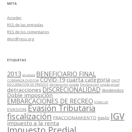
META
Acceder
RSS
de las entradas
RSS
de los comentarios
WordPress.org
ETIQUETAS
2013
BENEFICIARIO FINAL
alcabala
COVID-19
cuarta categoria
COBRANZA DUDOSA
DAOT
DECLARACIÓN DE PREDIOS
declaración jurada
Declaración jurada anual
DISCRECIONALIDAD
detracciones
dividendos
Doble imposición
EMBARCACIONES DE RECREO
ESSALUD
Evasión Tributaria
EVASION
IGV
fiscalización
FRACCIONAMIENTO
gasto
impuesto a la renta
Impuesto Predial