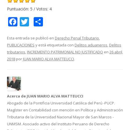
Puntuación:
5
/ Votos:
4
F
T
C
ac
w
o
e
itt
m
Esta entrada se publicó en
Derecho Penal Tributario
,
PUBLICACIONES
y está etiquetada con
Delitos aduaneros
,
Delitos
b
er
p
tributarios
,
INCREMENTO PATRIMONIAL NO JUSTIFICADO
en
26 abril,
o
ar
2018
por
JUAN MARIO ALVA MATTEUCCI
.
o
ti
k
r
Acerca de JUAN MARIO ALVA MATTEUCCI
Abogado de la Pontificia Universidad Católica del Perú -PUCP.
Magíster en Contabilidad con mención en Política y Administración
Tributaria de la Universidad Nacional Mayor de San Marcos -
UNMSM. Asociado activo del Instituto Peruano de Derecho