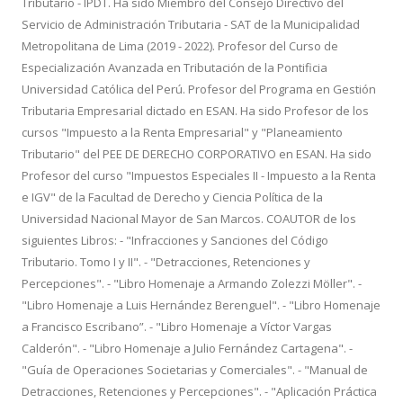
Tributario - IPDT. Ha sido Miembro del Consejo Directivo del
Servicio de Administración Tributaria - SAT de la Municipalidad
Metropolitana de Lima (2019 - 2022). Profesor del Curso de
Especialización Avanzada en Tributación de la Pontificia
Universidad Católica del Perú. Profesor del Programa en Gestión
Tributaria Empresarial dictado en ESAN. Ha sido Profesor de los
cursos "Impuesto a la Renta Empresarial" y "Planeamiento
Tributario" del PEE DE DERECHO CORPORATIVO en ESAN. Ha sido
Profesor del curso "Impuestos Especiales II - Impuesto a la Renta
e IGV" de la Facultad de Derecho y Ciencia Política de la
Universidad Nacional Mayor de San Marcos. COAUTOR de los
siguientes Libros: - "Infracciones y Sanciones del Código
Tributario. Tomo I y II". - "Detracciones, Retenciones y
Percepciones". - "Libro Homenaje a Armando Zolezzi Möller". -
"Libro Homenaje a Luis Hernández Berenguel". - "Libro Homenaje
a Francisco Escribano”. - "Libro Homenaje a Víctor Vargas
Calderón". - "Libro Homenaje a Julio Fernández Cartagena". -
"Guía de Operaciones Societarias y Comerciales". - "Manual de
Detracciones, Retenciones y Percepciones". - "Aplicación Práctica