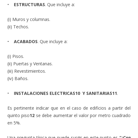
•
ESTRUCTURAS
. Que incluye a:
(i) Muros y columnas.
(ii) Techos.
•
ACABADOS
. Que incluye a:
(i) Pisos.
(ii) Puertas y Ventanas.
(iii) Revestimientos.
(iv) Baños.
•
INSTALACIONES ELECTRICAS10
Y SANITARIAS11
.
Es pertinente indicar que en el caso de edificios a partir del
quinto piso
12
se debe aumentar el valor por metro cuadrado
en 5%.
Una pregunta típica que puede surgir en este punto es
“¿Con