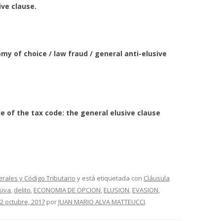
ive clause.
my of choice / law fraud / general anti-elusive
le of the tax code: the general
elusive clause
erales y Código Tributario
y está etiquetada con
Cláusula
siva
,
delito
,
ECONOMIA DE OPCION
,
ELUSION
,
EVASION
,
2 octubre, 2017
por
JUAN MARIO ALVA MATTEUCCI
.