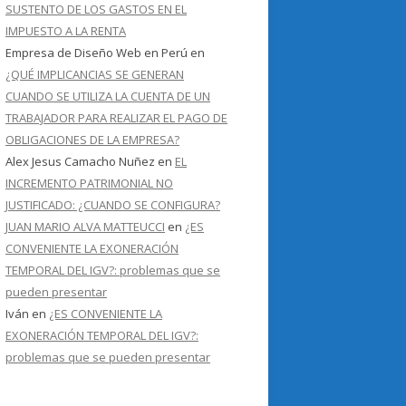
SUSTENTO DE LOS GASTOS EN EL
IMPUESTO A LA RENTA
Empresa de Diseño Web en Perú
en
¿QUÉ IMPLICANCIAS SE GENERAN
CUANDO SE UTILIZA LA CUENTA DE UN
TRABAJADOR PARA REALIZAR EL PAGO DE
OBLIGACIONES DE LA EMPRESA?
Alex Jesus Camacho Nuñez
en
EL
INCREMENTO PATRIMONIAL NO
JUSTIFICADO: ¿CUANDO SE CONFIGURA?
JUAN MARIO ALVA MATTEUCCI
en
¿ES
CONVENIENTE LA EXONERACIÓN
TEMPORAL DEL IGV?: problemas que se
pueden presentar
Iván
en
¿ES CONVENIENTE LA
EXONERACIÓN TEMPORAL DEL IGV?:
problemas que se pueden presentar