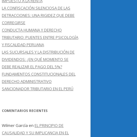
IMPUESTO A LA RENTA
LA CONFISCACIÓN SILENCIOSA DE LAS
DETRACCIONES: UNA RIGIDEZ QUE DEBE
CORREGIRSE
CONDUCTA HUMANA Y DERECHO
TRIBUTARIO: PUENTES ENTRE PSICOLOGÍA
Y FISCALIDAD PERUANA
LAS SUCURSALES Y LA DISTRIBUCIÓN DE
DIVIDENDOS: ¿EN QUÉ MOMENTO SE
DEBE REALIZAR EL PAGO DEL 5%?
FUNDAMENTOS CONSTITUCIONALES DEL
DERECHO ADMINISTRATIVO
SANCIONADOR TRIBUTARIO EN EL PERÚ
COMENTARIOS RECIENTES
Wilmer García
en
EL PRINCIPIO DE
CAUSALIDAD Y SU IMPLICANCIA EN EL