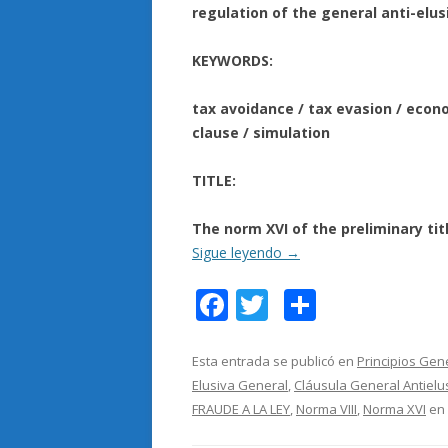
regulation of the general anti-elus
KEYWORDS:
tax avoidance / tax evasion / econo
clause / simulation
TITLE:
The norm XVI of the preliminary tit
Sigue leyendo
→
F
T
C
ac
w
o
e
itt
m
Esta entrada se publicó en
Principios Gen
Elusiva General
,
Cláusula General Antielu
b
er
p
FRAUDE A LA LEY
,
Norma VIII
,
Norma XVI
en
o
ar