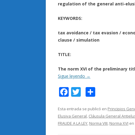
regulation of the general anti-elus
KEYWORDS:
tax avoidance / tax evasion / econo
clause / simulation
TITLE:
The norm XVI of the preliminary tit
Sigue leyendo
→
F
T
C
ac
w
o
e
itt
m
Esta entrada se publicó en
Principios Gen
Elusiva General
,
Cláusula General Antielu
b
er
p
FRAUDE A LA LEY
,
Norma VIII
,
Norma XVI
en
o
ar