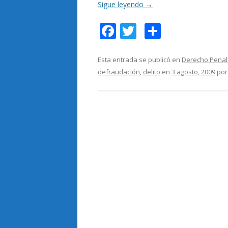
Sigue leyendo
→
F
T
C
ac
w
o
e
itt
m
Esta entrada se publicó en
Derecho Penal 
defraudación
,
delito
en
3 agosto, 2009
po
b
er
p
o
ar
o
ti
k
r