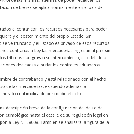
ontrol de las mismas, además de poder recaudar los
tación de bienes se aplica normalmente en el país de
stados el contar con los recursos necesarios para poder
equiera y el sostenimiento del propio Estado. Sin
se ve truncado y el Estado es privado de esos recursos
ones contrarias a Ley las mercaderías ingresan al país sin
 los tributos que gravan su internamiento, ello debido a
zaciones dedicadas a burlar los controles aduaneros.
nombre de contrabando y está relacionado con el hecho
reso de las mercaderías, existiendo además la
chos, lo cual implica de por medio el dolo.
na descripción breve de la configuración del delito de
 etimológica hasta el detalle de su regulación legal en
or la Ley Nº 28008. También se analizará la figura de la