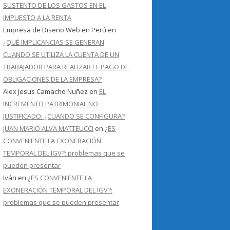
SUSTENTO DE LOS GASTOS EN EL
IMPUESTO A LA RENTA
Empresa de Diseño Web en Perú
en
¿QUÉ IMPLICANCIAS SE GENERAN
CUANDO SE UTILIZA LA CUENTA DE UN
TRABAJADOR PARA REALIZAR EL PAGO DE
OBLIGACIONES DE LA EMPRESA?
Alex Jesus Camacho Nuñez
en
EL
INCREMENTO PATRIMONIAL NO
JUSTIFICADO: ¿CUANDO SE CONFIGURA?
JUAN MARIO ALVA MATTEUCCI
en
¿ES
CONVENIENTE LA EXONERACIÓN
TEMPORAL DEL IGV?: problemas que se
pueden presentar
Iván
en
¿ES CONVENIENTE LA
EXONERACIÓN TEMPORAL DEL IGV?:
problemas que se pueden presentar