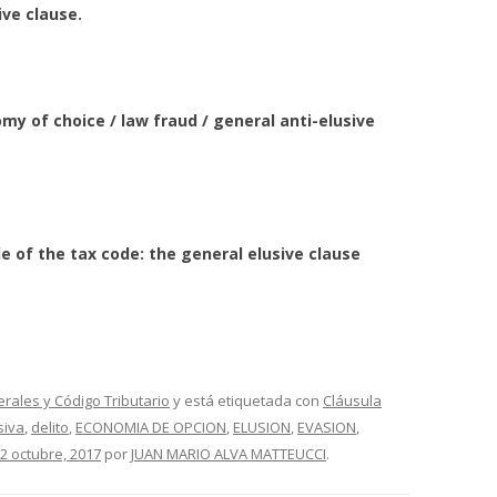
ive clause.
my of choice / law fraud / general anti-elusive
le of the tax code: the general
elusive clause
erales y Código Tributario
y está etiquetada con
Cláusula
siva
,
delito
,
ECONOMIA DE OPCION
,
ELUSION
,
EVASION
,
2 octubre, 2017
por
JUAN MARIO ALVA MATTEUCCI
.