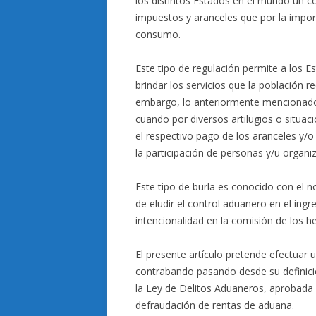
los distintos Estados en el mundo un c
impuestos y aranceles que por la impor
consumo.
Este tipo de regulación permite a los E
brindar los servicios que la población r
embargo, lo anteriormente mencionado 
cuando por diversos artilugios o situaci
el respectivo pago de los aranceles y/o
la participación de personas y/u organi
Este tipo de burla es conocido con el 
de eludir el control aduanero en el ing
intencionalidad en la comisión de los he
El presente artículo pretende efectuar u
contrabando pasando desde su definición
la Ley de Delitos Aduaneros, aprobada p
defraudación de rentas de aduana.